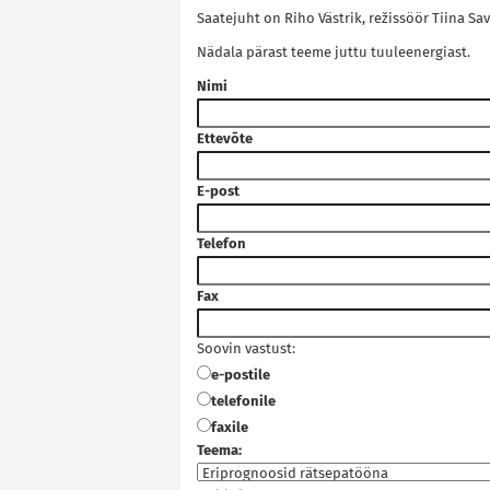
Saatejuht on Riho Västrik, režissöör Tiina Sa
Nädala pärast teeme juttu tuuleenergiast.
Nimi
Ettevõte
E-post
Telefon
Fax
Soovin vastust:
e-postile
telefonile
faxile
Teema: