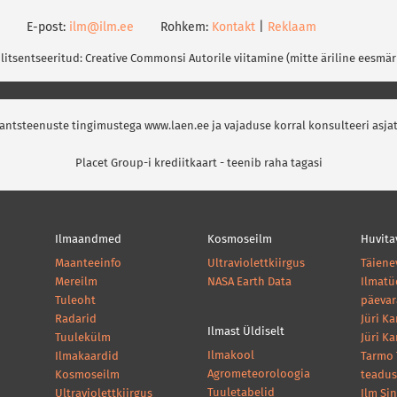
E-post:
ilm@ilm.ee
Rohkem:
Kontakt
|
Reklaam
 litsentseeritud: Creative Commonsi Autorile viitamine (mitte äriline eesmär
nantsteenuste tingimustega www.laen.ee ja vajaduse korral konsulteeri asja
Placet Group-i krediitkaart - teenib raha tagasi
Ilmaandmed
Kosmoseilm
Huvita
Maanteeinfo
Ultraviolettkiirgus
Täiene
Mereilm
NASA Earth Data
Ilmatü
Tuleoht
päeva
Radarid
Jüri K
Ilmast Üldiselt
Tuulekülm
Jüri K
Ilmakool
Ilmakaardid
Tarmo 
Agrometeoroloogia
Kosmoseilm
teadus
Tuuletabelid
Ultraviolettkiirgus
Ilm Si