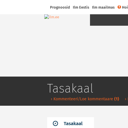
Prognoosid
Ilm Eestis
Ilm maailmas
Hoi
Tasakaal
› Kommenteeri/Loe kommentaare
(1)
›
Tasakaal