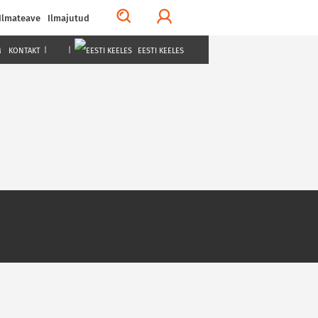
Ilmateave
Ilmajutud
M
KONTAKT
|
|
EESTI KEELES