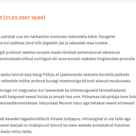
15 (21.03.2007 16:00)
is paistab uue elu tärkamine looduses raskusteta kätte. Kaugetel
e kui päikese jõud viib jõgedelt jää ja vabastab maa lumest.
ürgib puhkust veetma soojale maale tõmbab pühendunud vähemust
s loodusteaduslikud uuringud või soov ennast rasketes tingimustes proovile
 aasta teinud asja Kaug-Põhja, et jäädvustada sealsete karmida paikade
ili retkedele mõtte andnud kunagi mammutiga kõrvuti elanud muskusveis.
korraga nii magusaisu kui leevendab ka mitmesuguseid tervisehädasid.
ioodil haigused eemal hoida ja annab hea une. Põlvamaa talupidaja Imre So
kolaadikommidesse. Harjumaal Mummi talus aga tehakse meest erinevaid
b kevadel tagasihoidlikult õitsele lodjapuu. Hilissügisel ei ole talle aga
unased marjad on lodjapuust teinud ka meie aedade armastatud ilutaime.
õvele rohtu leida.