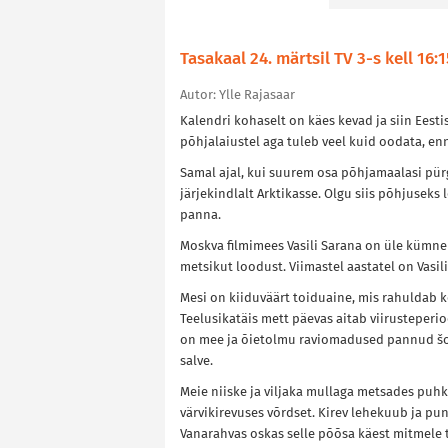
Tasakaal 24. märtsil TV 3-s kell 16:
Autor: Ylle Rajasaar
Kalendri kohaselt on käes kevad ja siin Eest
põhjalaiustel aga tuleb veel kuid oodata, enn
Samal ajal, kui suurem osa põhjamaalasi p
järjekindlalt Arktikasse. Olgu siis põhjusek
panna.
Moskva filmimees Vasili Sarana on üle kümne
metsikut loodust. Viimastel aastatel on Vas
Mesi on kiiduväärt toiduaine, mis rahuldab 
Teelusikatäis mett päevas aitab viirusteper
on mee ja õietolmu raviomadused pannud šo
salve.
Meie niiske ja viljaka mullaga metsades puhke
värvikirevuses võrdset. Kirev lehekuub ja p
Vanarahvas oskas selle põõsa käest mitmele t