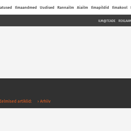
atused
Ilmaandmed
Uudised
Rannailm
Aiailm
Ilmapildid
Ilmakool
ILM@TEADE
REKLAA
 Eelmised artiklid:
› Arhiiv