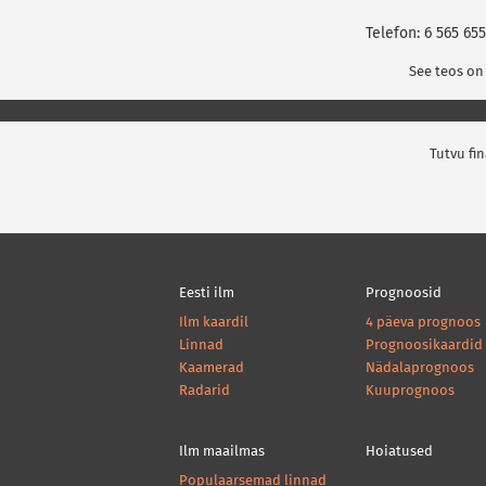
Telefon: 6 565 655
See teos on
Tutvu fi
Eesti ilm
Prognoosid
Ilm kaardil
4 päeva prognoos
Linnad
Prognoosikaardid
Kaamerad
Nädalaprognoos
Radarid
Kuuprognoos
Ilm maailmas
Hoiatused
Populaarsemad linnad