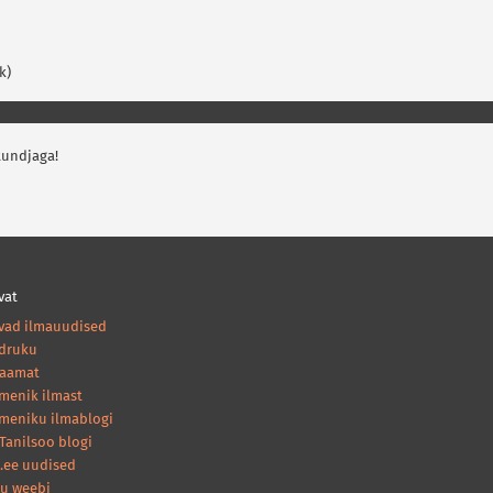
k)
tundjaga!
vat
vad ilmauudised
druku
raamat
amenik ilmast
ameniku ilmablogi
Tanilsoo blogi
.ee uudised
nu weebi