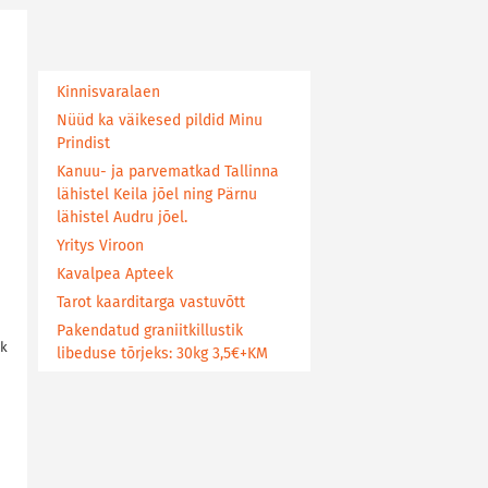
Kinnisvaralaen
Nüüd ka väikesed pildid Minu
Prindist
Kanuu- ja parvematkad Tallinna
lähistel Keila jõel ning Pärnu
lähistel Audru jõel.
Yritys Viroon
Kavalpea Apteek
Tarot kaarditarga vastuvõtt
Pakendatud graniitkillustik
kk
libeduse tõrjeks: 30kg 3,5€+KM