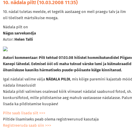
10. nädala pilt! (10.03.2008 11:35)
10. nädal tuletas meelde, et tegelik aastaaeg on meil praegu talv ja ilm
oli tõeliselt märtsikuise moega.
Nädala pilt on
Nägus sarvekandja
Autor:
Helen Talli
Autori kommentaar: Pilt tehtud 07.03.08 hilistel hommikutundidel Piigand
Kanepi lähedal. Eelmisel ööl oli maha tulnud värske lumi ja külmakraadid
õhuniiskuse kauniks härmatiseks puude-põõsaste külge kinnitanud.
Igal nädalal valime välja
NÄDALA PILDI
, mis kõige paremini kajastab mö
nädala ilmaolusid!
Nädala pildi valimises osalevad kõik viimasel nädalal saabunud fotod, sh.
konkursifotod, mille pildistamise aeg mahub vastavasse nädalasse. Palu
lisada ka pildistamise kuupäev!
Pilte saab lisada siit >>>
Piltide lisamiseks peab olema registreerunud kasutaja
Registreeruda saab siin >>>