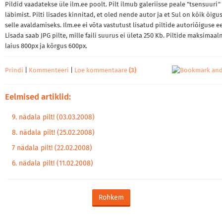
Pildid vaadatekse üle ilm.ee poolt. Pilt ilmub galeriisse peale "tsensuuri"
läbimist. Pilti lisades kinnitad, et oled nende autor ja et Sul on kõik õigu
selle avaldamiseks. Ilm.ee ei võta vastutust lisatud piltide autoriõiguse ee
Lisada saab JPG pilte, mille faili suurus ei ületa 250 Kb. Piltide maksimaal
laius 800px ja kõrgus 600px.
Prindi
|
Kommenteeri
|
Loe kommentaare
(3)
Eelmised artiklid:
9. nädala pilt! (03.03.2008)
8. nädala pilt! (25.02.2008)
7 nädala pilt! (22.02.2008)
6. nädala pilt! (11.02.2008)
Rohkem