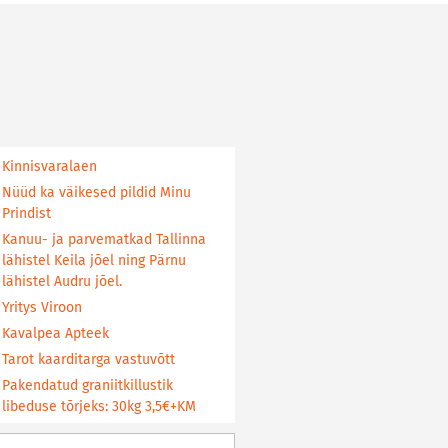
Kinnisvaralaen
Nüüd ka väikesed pildid Minu
Prindist
Kanuu- ja parvematkad Tallinna
lähistel Keila jõel ning Pärnu
lähistel Audru jõel.
Yritys Viroon
Kavalpea Apteek
Tarot kaarditarga vastuvõtt
Pakendatud graniitkillustik
libeduse tõrjeks: 30kg 3,5€+KM