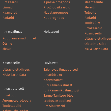
Ilm kaardil
4 päeva prognoos
Maanteeinfo
Linnad
Prognoosikaardid
Mereilm
Kaamerad
Nädalaprognoos
Tuleoht
Radarid
Kuuprognoos
Radarid
Tuulekülm
Ilmakaardid
Ilm maailmas
Hoiatused
Kosmoseilm
Populaarsemad linnad
Ultraviolettkiirgu
Otsing
Õietolmu seire
Metar
NASA Earth Data
Kosmoseilm
Huvitavat
Ultraviolettkiirgus
Täienevad ilmauudised
NASA Earth Data
Ilmatüdruku
päevaraamat
Jüri Kamenik ilmast
Ilmast Üldiselt
Jüri Kameniku ilmablogi
Ilmakool
Tarmo Tanilsoo blogi
Agrometeoroloogia
teadus.ee uudised
Tuuletabelid
Ilm Sinu weebi