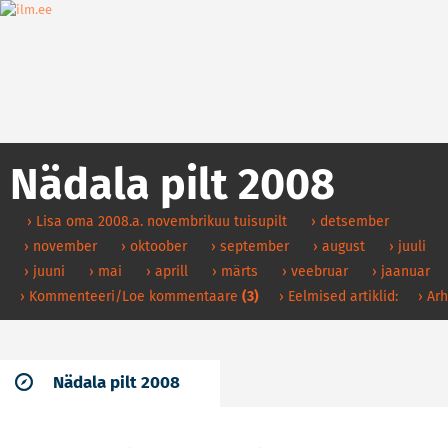
Nädala pilt 2008
› Lisa oma 2008.a. novembrikuu tuisupilt
› detsember
› november
› oktoober
› september
› august
› juuli
› juuni
› mai
› aprill
› märts
› veebruar
› jaanuar
› Kommenteeri/Loe kommentaare
(3)
› Eelmised artiklid:
› Arh
Nädala pilt 2008