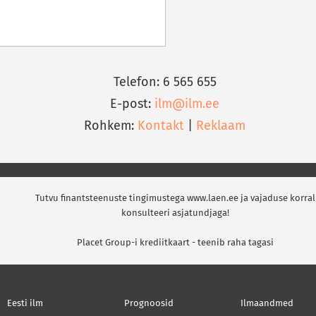
Telefon: 6 565 655
E-post:
ilm@ilm.ee
Rohkem:
Kontakt
|
Reklaam
Tutvu finantsteenuste tingimustega www.laen.ee ja vajaduse korral
konsulteeri asjatundjaga!
Placet Group-i krediitkaart - teenib raha tagasi
Eesti ilm
Prognoosid
Ilmaandmed