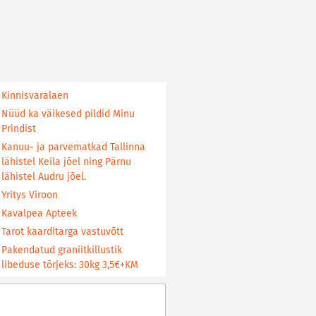
Kinnisvaralaen
Nüüd ka väikesed pildid Minu
Prindist
Kanuu- ja parvematkad Tallinna
lähistel Keila jõel ning Pärnu
lähistel Audru jõel.
Yritys Viroon
Kavalpea Apteek
Tarot kaarditarga vastuvõtt
Pakendatud graniitkillustik
libeduse tõrjeks: 30kg 3,5€+KM