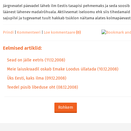
Järgnevatel päevadel läheb ilm Eestis tasapisi pehmemaks ja seda soosib
läänest lähenev madalrõhuala. Aktiivsemat iseloomu ehk siis tihedamaid
sajupilvi ja tugevamat tuult hakkab tsüklon näitama alates kolmapäevas
Prindi
|
Kommenteeri
|
Loe kommentaare
(0)
Eelmised artiklid:
Sead on jälle eetris (11.12.2008)
Meie laiuskraadil oskab Emake Loodus üllatada (10.12.2008)
Üks Eesti, kaks ilma (09.12.2008)
Teedel püsib libeduse oht (08.12.2008)
Rohkem