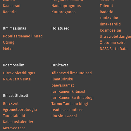
Kaamerad
Nädalaprognoos
Tuleoht
Radarid
Kuuprognoos
Radarid
Tuulekülm
Ilmakaardid
Ilm maailmas
Hoiatused
Kosmoseilm
Populaarsemad linnad
Ultraviolettkiirgu
Otsing
Õietolmu seire
Metar
NASA Earth Data
Kosmoseilm
Huvitavat
Ultraviolettkiirgus
Täienevad ilmauudised
NASA Earth Data
Ilmatüdruku
päevaraamat
Jüri Kamenik ilmast
Ilmast Üldiselt
Jüri Kameniku ilmablogi
Ilmakool
Tarmo Tanilsoo blogi
Agrometeoroloogia
teadus.ee uudised
Tuuletabelid
Ilm Sinu weebi
Kalastuskalender
Merevee tase