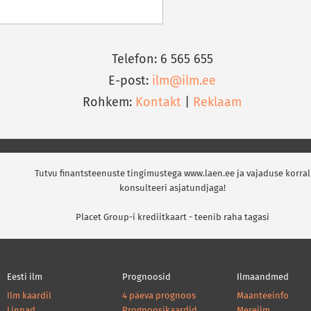
Telefon: 6 565 655
E-post:
ilm@ilm.ee
Rohkem:
Kontakt
|
Reklaam
Tutvu finantsteenuste tingimustega www.laen.ee ja vajaduse korral
konsulteeri asjatundjaga!
Placet Group-i krediitkaart - teenib raha tagasi
Eesti ilm
Prognoosid
Ilmaandmed
Ilm kaardil
4 päeva prognoos
Maanteeinfo
Linnad
Prognoosikaardid
Mereilm