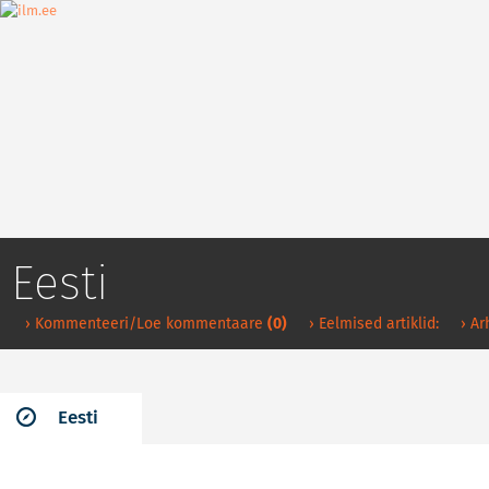
Eesti
› Kommenteeri/Loe kommentaare
(0)
› Eelmised artiklid:
› Ar
Eesti