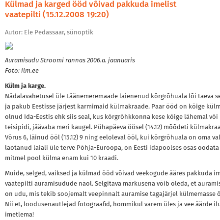
Külmad ja karged ööd võivad pakkuda imelist
vaatepilti (15.12.2008 19:20)
Autor: Ele Pedassaar, sünoptik
Auramisudu Stroomi rannas 2006.a. jaanuaris
Foto: ilm.ee
Külm ja karge.
Nädalavahetusel üle Läänemeremaade laienenud kõrgrõhuala lõi taeva s
ja pakub Eestisse järjest karmimaid külmakraade. Paar ööd on kõige kü
olnud Ida-Eestis ehk siis seal, kus kõrgrõhkkonna kese kõige lähemal või
teisipidi, jäävaba meri kaugel. Pühapäeva öösel (14.12) mõõdeti külmakra
Võrus 6, läinud ööl (15.12) 9 ning eeloleval ööl, kui kõrgrõhuala on oma v
laotanud laiali üle terve Põhja-Euroopa, on Eesti idapoolses osas oodata
mitmel pool külma enam kui 10 kraadi.
Muide, selged, vaiksed ja külmad ööd võivad veekogude ääres pakkuda im
vaatepilti auramisudude näol. Selgitava märkusena võib öleda, et auram
on udu, mis tekib soojemalt veepinnalt auramise tagajärjel külmemasse 
Nii et, loodusenautlejad fotograafid, hommikul varem üles ja vee äärde il
imetlema!