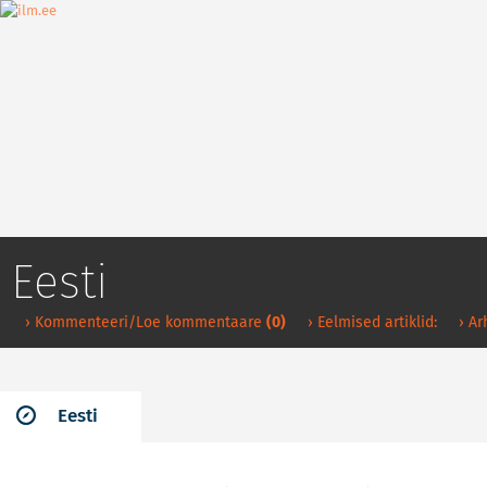
Eesti
› Kommenteeri/Loe kommentaare
(0)
› Eelmised artiklid:
› Ar
Eesti