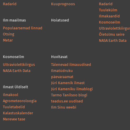
Radarid
Kuuprognoos
Radarid
Tuulekülm
Ilmakaardid
Ilm maailmas
Hoiatused
Kosmoseilm
Populaarsemad linnad
Ultraviolettkiirgu
Otsing
Õietolmu seire
Metar
NASA Earth Data
Kosmoseilm
Huvitavat
Ultraviolettkiirgus
Täienevad ilmauudised
NASA Earth Data
Ilmatüdruku
päevaraamat
Jüri Kamenik ilmast
Ilmast Üldiselt
Jüri Kameniku ilmablogi
Ilmakool
Tarmo Tanilsoo blogi
Agrometeoroloogia
teadus.ee uudised
Tuuletabelid
Ilm Sinu weebi
Kalastuskalender
Merevee tase