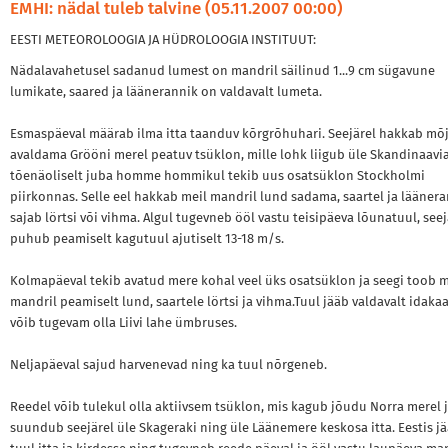
EMHI: nädal tuleb talvine (05.11.2007 00:00)
EESTI METEOROLOOGIA JA HÜDROLOOGIA INSTITUUT:
Nädalavahetusel sadanud lumest on mandril säilinud 1...9 cm sügavune
lumikate, saared ja läänerannik on valdavalt lumeta.
Esmaspäeval määrab ilma itta taanduv kõrgrõhuhari. Seejärel hakkab mõ
avaldama Grööni merel peatuv tsüklon, mille lohk liigub üle Skandinaavia
tõenäoliselt juba homme hommikul tekib uus osatsüklon Stockholmi
piirkonnas. Selle eel hakkab meil mandril lund sadama, saartel ja lääner
sajab lörtsi või vihma. Algul tugevneb ööl vastu teisipäeva lõunatuul, seej
puhub peamiselt kagutuul ajutiselt 13-18 m/s.
Kolmapäeval tekib avatud mere kohal veel üks osatsüklon ja seegi toob m
mandril peamiselt lund, saartele lörtsi ja vihma.Tuul jääb valdavalt idakaa
võib tugevam olla Liivi lahe ümbruses.
Neljapäeval sajud harvenevad ning ka tuul nõrgeneb.
Reedel võib tulekul olla aktiivsem tsüklon, mis kagub jõudu Norra merel 
suundub seejärel üle Skageraki ning üle Läänemere keskosa itta. Eestis j