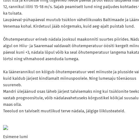
tuul itta ja kirdesse ning tugevneb reede päeval ja ööl vastu laupäeva man
12, rannikul iiliti 15-18 m/s. Sajab peamiselt lund ning paljudes kohtades
ka tuisata.
Laupäeval-pühapäeval muutub tsüklon väheliikuvaks Baltimaade ja Lään
Venemaa kohal. Kirdetuul jääb nõrgemaks, kuid aeg-ajalt puistab lund.
Õhutemperatuur erineb nädala jooksul maakonniti suurtes piirides. Näd
algul on Hiiu- ja Saaremaal valdavalt õhutemperatuur öösiti kergelt miin
päeval kuni +3, nädala lõpul võib ka seal õhutemperatuur langema hakata
lörtsi ning vihmahood asenduda lumega.
Ka läänerannikul on kõigub õhutemperatuur veel miinuste ja plusside va
kuid kaldub järjest kindlamalt miinuspoolele. Ning lumesaju tõenäosus
suureneb.
Mandri ülejäänud osas läheb järjest talvisemaks ning kui tsüklonite tee
vastab prognoositule, võib nädalavahetuseks kõrgustikel kõikjal suusal
maas olla.
Teeolud on talviselt muutlikud terve nädala, jälgige liiklusteateid.
Esimene lumi