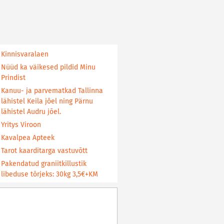
Kinnisvaralaen
Nüüd ka väikesed pildid Minu
Prindist
Kanuu- ja parvematkad Tallinna
lähistel Keila jõel ning Pärnu
lähistel Audru jõel.
Yritys Viroon
Kavalpea Apteek
Tarot kaarditarga vastuvõtt
Pakendatud graniitkillustik
libeduse tõrjeks: 30kg 3,5€+KM