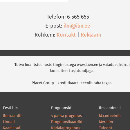
Telefon: 6 565 655
E-post:
ilm@ilm.ee
Rohkem:
Kontakt
|
Reklaam
Tutvu finantsteenuste tingimustega www.laen.ee ja vajaduse korral
konsulteeri asjatundjaga!
Placet Group-i krediitkaart - teenib raha tagasi
Eesti ilm
Prognoosid
Ilmaandmed
Ilm kaardil
4 päeva prognoos
Maanteeinfo
Linnad
Prognoosikaardid
Mereilm
Kaamerad
Nädalaprognoos
Tuleoht