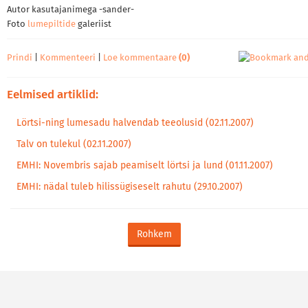
Autor kasutajanimega -sander-
Foto
lumepiltide
galeriist
Prindi
|
Kommenteeri
|
Loe kommentaare
(0)
Eelmised artiklid:
Lörtsi-ning lumesadu halvendab teeolusid (02.11.2007)
Talv on tulekul (02.11.2007)
EMHI: Novembris sajab peamiselt lörtsi ja lund (01.11.2007)
EMHI: nädal tuleb hilissügiseselt rahutu (29.10.2007)
Rohkem