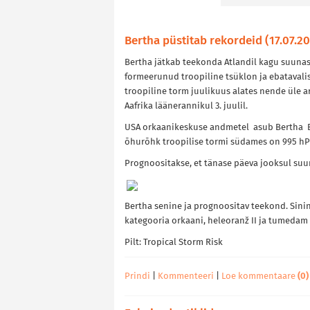
Bertha püstitab rekordeid (17.07.2
Bertha jätkab teekonda Atlandil kagu suunas t
formeerunud troopiline tsüklon ja ebatavalis
troopiline torm juulikuus alates nende üle a
Aafrika läänerannikul 3. juulil.
USA orkaanikeskuse andmetel asub Bertha Be
õhurõhk troopilise tormi südames on 995 hPa
Prognoositakse, et tänase päeva jooksul suund
Bertha senine ja prognoositav teekond. Sinine
kategooria orkaani, heleoranž II ja tumedam 
Pilt: Tropical Storm Risk
Prindi
|
Kommenteeri
|
Loe kommentaare
(0)