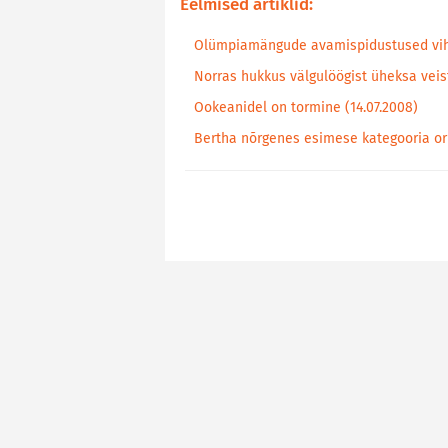
Eelmised artiklid:
Olümpiamängude avamispidustused vih
Norras hukkus välgulöögist üheksa veist
Ookeanidel on tormine (14.07.2008)
Bertha nõrgenes esimese kategooria ork