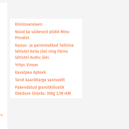
Kinnisvaralaen
Nüüd ka väikesed pildid Minu
Prindist
Kanuu- ja parvematkad Tallinna
lähistel Keila jõel ning Pärnu
lähistel Audru jõel.
Yritys Viroon
Kavalpea Apteek
Tarot kaarditarga vastuvõtt
Pakendatud graniitkillustik
libeduse tõrjeks: 30kg 3,5€+KM