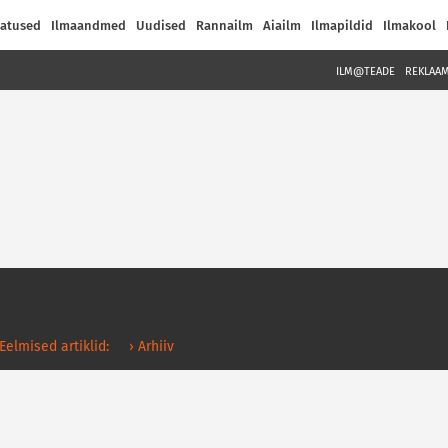
atused
Ilmaandmed
Uudised
Rannailm
Aiailm
Ilmapildid
Ilmakool
ILM@TEADE
REKLAA
 Eelmised artiklid:
› Arhiiv