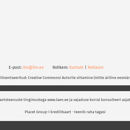
E-post:
ilm@ilm.ee
Rohkem:
Kontakt
|
Reklaam
 litsentseeritud: Creative Commonsi Autorile viitamine (mitte äriline eesmär
nantsteenuste tingimustega www.laen.ee ja vajaduse korral konsulteeri asja
Placet Group-i krediitkaart - teenib raha tagasi