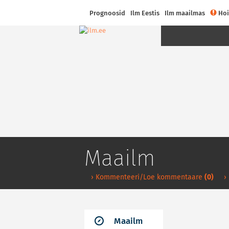
Prognoosid
Ilm Eestis
Ilm maailmas
Hoi
Maailm
› Kommenteeri/Loe kommentaare
(0)
›
Maailm