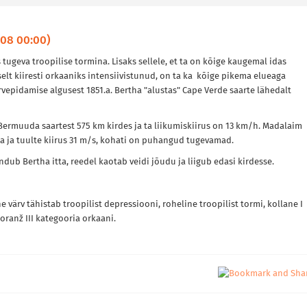
008 00:00)
ugeva troopilise tormina. Lisaks sellele, et ta on kõige kaugemal idas
elt kiiresti orkaaniks intensiivistunud, on ta ka kõige pikema elueaga
rvepidamise algusest 1851.a. Bertha "alustas" Cape Verde saarte lähedalt
rmuuda saartest 575 km kirdes ja ta liikumiskiirus on 13 km/h. Madalaim
 ja tuulte kiirus 31 m/s, kohati on puhangud tugevamad.
ub Bertha itta, reedel kaotab veidi jõudu ja liigub edasi kirdesse.
 värv tähistab troopilist depressiooni, roheline troopilist tormi, kollane I
oranž III kategooria orkaani.