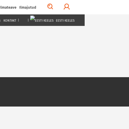
Ilmateave
Ilmajutud
M
KONTAKT
|
|
EESTI KEELES