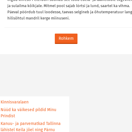
ja sulailma kõikjale. Mitmel pool sajab lörtsi ja lund, saartel ka vihma.
Päeval pöördub tuul loodesse, taevas selgineb ja õhutemperatuur lan
hilisõhtul mandril kerge miinuseni.
Rohkem
Kinnisvaralaen
Nüüd ka väikesed pildid Minu
Prindist
Kanuu- ja parvematkad Tallinna
lähistel Keila jõel ning Pärnu