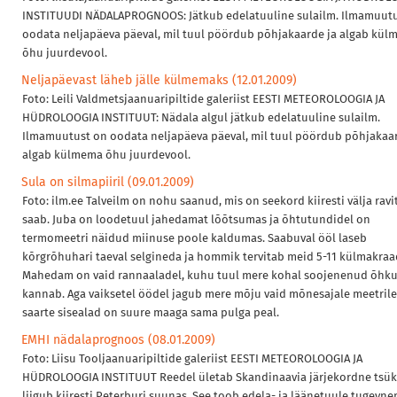
INSTITUUDI NÄDALAPROGNOOS: Jätkub edelatuuline sulailm. Ilmamuut
oodata neljapäeva päeval, mil tuul pöördub põhjakaarde ja algab kü
õhu juurdevool.
Neljapäevast läheb jälle külmemaks (12.01.2009)
Foto: Leili Valdmetsjaanuaripiltide galeriist EESTI METEOROLOOGIA JA
HÜDROLOOGIA INSTITUUT: Nädala algul jätkub edelatuuline sulailm.
Ilmamuutust on oodata neljapäeva päeval, mil tuul pöördub põhjakaar
algab külmema õhu juurdevool.
Sula on silmapiiril (09.01.2009)
Foto: ilm.ee Talveilm on nohu saanud, mis on seekord kiiresti välja rav
saab. Juba on loodetuul jahedamat lõõtsumas ja õhtutundidel on
termomeetri näidud miinuse poole kaldumas. Saabuval ööl laseb
kõrgrõhuhari taeval selgineda ja hommik tervitab meid 5-11 külmakraa
Mahedam on vaid rannaaladel, kuhu tuul mere kohal soojenenud õhk
kannab. Aga vaiksetel öödel jagub mere mõju vaid mõnesajale meetrile
saarte sisealad on suure maaga sama pulga peal.
EMHI nädalaprognoos (08.01.2009)
Foto: Liisu Tooljaanuaripiltide galeriist EESTI METEOROLOOGIA JA
HÜDROLOOGIA INSTITUUT Reedel ületab Skandinaavia järjekordne tsük
liigub kiiresti Peterburi suunas. See toob edela- ja läänetuule tugevn