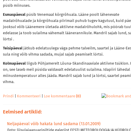
püsib miinuses.
Esmaspäeval
püsib Venemaal kõrgrõhuala. Lääne poolt lähenevate
madalrõhualade ja kõrgrõhuala piirimail puhub tugev kagutuul, kuid pä
jooksul võib Läänemere ületada aktiivne madalrõhulohk, mis pöörab tuu
edelasse ja toob sulailma vähemalt läänerannikule. Mandril sajab lund, s
lörtsi .
Teisipäeval
jätkub edelatuulega väga pehme talveilm, saartel ja Lääne-Ees
sula ning võib vihma sadada, mujal sajab peamiselt lörtsi.
Kolmapäeval
liigub Põhjamerelt Lõuna-Skandinaaviale aktiivne tsüklon. 
on, see laseb meil püsida valdavalt edelatuulist sulailma. Idapiiri lähedal
miinustemperatuur alles jääda. Mandril sajab lund ja lörtsi, saartel peami
vihma.
Prindi
|
Kommenteeri
|
Loe kommentaare
(0)
Eelmised artiklid:
Neljapäeval võib hakata lund sadama (13.01.2009)
Foto: liisulajaanuaripiltide galeriist EESTI METEOROLOOGIA JA HÜDROL