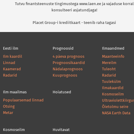
Tutvu finantsteenuste tingimustega www.laen.ee ja vajaduse korral
konsulteeri asjatundjaga!
Placet Group-i krediitkaart - teenib raha tagasi
Eesti ilm
Prognoosid
Ilmaandmed
Ilm kaardil
4 päeva prognoos
Maanteeinfo
Linnad
Prognoosikaardid
Mereilm
Kaamerad
Nädalaprognoos
Tuleoht
Radarid
Kuuprognoos
Radarid
Tuulekülm
Ilmakaardid
Ilm maailmas
Hoiatused
Kosmoseilm
Populaarsemad linnad
Ultraviolettkiirgu
Otsing
Õietolmu seire
Metar
NASA Earth Data
Kosmoseilm
Huvitavat