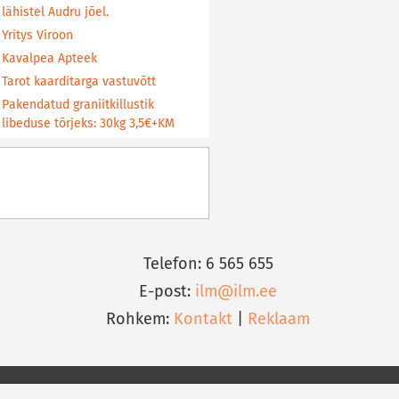
lähistel Audru jõel.
Yritys Viroon
Kavalpea Apteek
Tarot kaarditarga vastuvõtt
Pakendatud graniitkillustik
libeduse tõrjeks: 30kg 3,5€+KM
Telefon: 6 565 655
E-post:
ilm@ilm.ee
Rohkem:
Kontakt
|
Reklaam