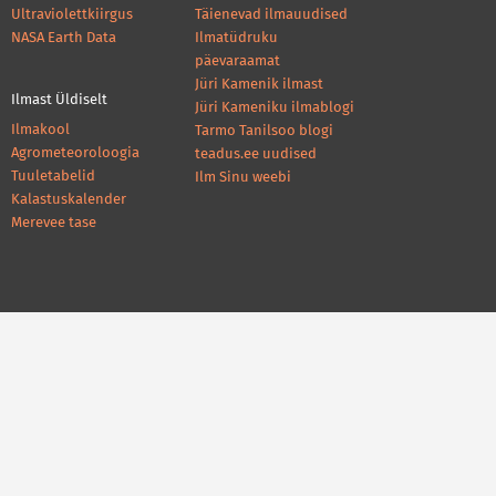
Ultraviolettkiirgus
Täienevad ilmauudised
NASA Earth Data
Ilmatüdruku
päevaraamat
Jüri Kamenik ilmast
Ilmast Üldiselt
Jüri Kameniku ilmablogi
Ilmakool
Tarmo Tanilsoo blogi
Agrometeoroloogia
teadus.ee uudised
Tuuletabelid
Ilm Sinu weebi
Kalastuskalender
Merevee tase