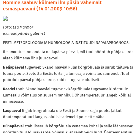
Homme saabuv külmem ilm püsib vähemalt
esmaspäevani (14.01.2009 10:56)
Foto: Lea Marmor
jaanuaripiltide galeriist
EESTI METEOROLOOGIA JA HÜDROLOOGIA INSTITUUDI NÄDALAPROGNOOS:
Ilmamuutust on oodata neljapäeva päeval, mil tuul pöördub põhjakaarde
algab külmema õhu juurdevool.
Neljapäeval
tugevneb Skandinaavial külm kõrgrõhuala ja surub täituva t
lõuna poole. Seetõttu Eestis lörtsi ja lumesaju võimalus suureneb. Tuul
pöördub päeval põhjakaarde, kuid ei tugevne oluliselt.
Reedel
toob Skandinaavial tugevnev kõrgrõhuala tugevama kirdetuule.
Lumesaju võimalus on suurem rannikul. Õhutemperatuur langeb kõikjal
miinusesse.
Laupäeval
liigub kõrgrõhuala üle Eesti ja Soome kagu poole. Jätkub
õhutemperatuuri langus, olulisi sademeid pole ette näha.
Pühapäeval
stabiliseerub kõrgrõhuala Venemaa kohal ja selle lääneserva
pöördub tuul lõunakaarde. Võimalik, et sajab veidi lund. Õhutemperatuu