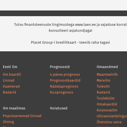
Tutvu finantsteenuste tingimustega www.laen.ee ja vajaduse korral
konsulteeri asjatundjaga!
Placet Group-i krediitkaart - teenib raha tagasi
Eesti ilm
Prognoosid
Ilmaandmed
Ilm kaardil
4 päeva prognoos
Maanteeinfo
Linnad
Prognoosikaardid
Mereilm
Kaamerad
Nädalaprognoos
Tuleoht
Radarid
Kuuprognoos
Radarid
Tuulekülm
Ilmakaardid
Ilm maailmas
Hoiatused
Kosmoseilm
Populaarsemad linnad
Ultraviolettkiirgu
Otsing
Õietolmu seire