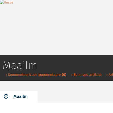
Maailm
› Kommenteeri/Loe kommentaare
(0)
› Eelmised artiklid:
› Ar
Maailm