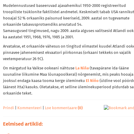
Mudelennustused baseeruvad ajavahemikul 1950-2000 registreeritud
troopiliste tsüklonite faktilistel andmetel. Keskmiselt tabab USA ranniku
hooajal 52 % orkaaniks paisunud keeriseid, 2009. aastal on tugevamate
orkaanide tabavusprotsendiks arvutatud 54.
Samasugused tingimused, nagu 2009. aasta alguses valitsesid Atlandi ook
ka aastatel 1951, 1968, 1976, 1985 ja 2001.
Arvatakse, et orkaanide vähesus on tingitud viimastel kuudel Atlandi ook
pinnavee jahenemisest ekvaatori piirkonnas (orkaani tekkeks on vajalik
veetemperatuur 26 ºC).
On märgatud ka Vaikse ookeani nähtuse
La Niña
(tavapärane ida-lääne
suunaline liikumine Maa lõunapoolkeral) nõrgenemist, mis peaks hooaja
jooksul endaga kaasa tooma kerge ülemineku
El Niño
(üldine vool pöörd
läänest itta) kasuks. Oletatakse, et selline üleminekuperiood pidurdab s
orkaanide teket.
Prindi
|
Kommenteeri
|
Loe kommentaare
(0)
Eelmised artiklid: