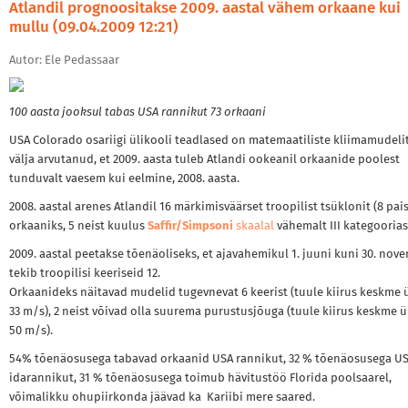
Atlandil prognoositakse 2009. aastal vähem orkaane kui
mullu (09.04.2009 12:21)
Autor: Ele Pedassaar
100 aasta jooksul tabas USA rannikut 73 orkaani
USA Colorado osariigi ülikooli teadlased on matemaatiliste kliimamudelit
välja arvutanud, et 2009. aasta tuleb Atlandi ookeanil orkaanide poolest
tunduvalt vaesem kui eelmine, 2008. aasta.
2008. aastal arenes Atlandil 16 märkimisväärset troopilist tsüklonit (8 pai
orkaaniks, 5 neist kuulus
Saffir/Simpsoni
skaalal
vähemalt III kategoorias
2009. aastal peetakse tõenäoliseks, et ajavahemikul 1. juuni kuni 30. nov
tekib troopilisi keeriseid 12.
Orkaanideks näitavad mudelid tugevnevat 6 keerist (tuule kiirus keskme
33 m/s), 2 neist võivad olla suurema purustusjõuga (tuule kiirus keskme 
50 m/s).
54% tõenäosusega tabavad orkaanid USA rannikut, 32 % tõenäosusega U
idarannikut, 31 % tõenäosusega toimub hävitustöö Florida poolsaarel,
võimalikku ohupiirkonda jäävad ka Kariibi mere saared.