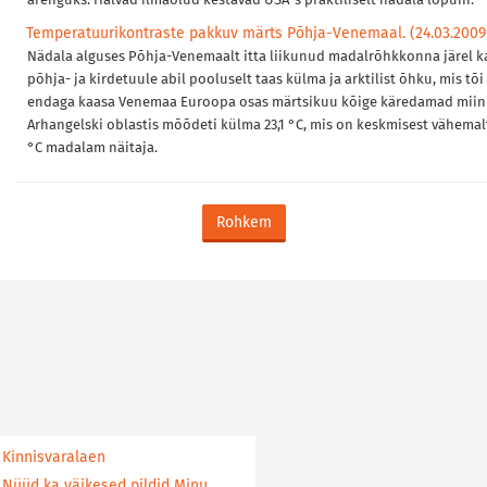
arenguks. Halvad ilmaolud kestavad USA-s praktiliselt nädala lõpuni.
Temperatuurikontraste pakkuv märts Põhja-Venemaal. (24.03.2009
Nädala alguses Põhja-Venemaalt itta liikunud madalrõhkkonna järel 
põhja- ja kirdetuule abil pooluselt taas külma ja arktilist õhku, mis tõi
endaga kaasa Venemaa Euroopa osas märtsikuu kõige käredamad miin
Arhangelski oblastis mõõdeti külma 23,1 °C, mis on keskmisest vähemal
°C madalam näitaja.
Rohkem
Kinnisvaralaen
Nüüd ka väikesed pildid Minu