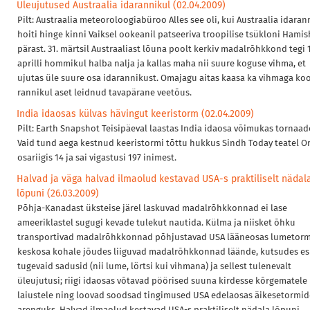
Üleujutused Austraalia idarannikul (02.04.2009)
Pilt: Austraalia meteoroloogiabüroo Alles see oli, kui Austraalia idaran
hoiti hinge kinni Vaiksel ookeanil patseeriva troopilise tsükloni Hamis
pärast. 31. märtsil Austraaliast lõuna poolt kerkiv madalrõhkkond tegi 1
aprilli hommikul halba nalja ja kallas maha nii suure koguse vihma, et
ujutas üle suure osa idarannikust. Omajagu aitas kaasa ka vihmaga ko
rannikul aset leidnud tavapärane veetõus.
India idaosas külvas hävingut keeristorm (02.04.2009)
Pilt: Earth Snapshot Teisipäeval laastas India idaosa võimukas tornaad
Vaid tund aega kestnud keeristormi tõttu hukkus Sindh Today teatel Or
osariigis 14 ja sai vigastusi 197 inimest.
Halvad ja väga halvad ilmaolud kestavad USA-s praktiliselt nädal
lõpuni (26.03.2009)
Põhja-Kanadast üksteise järel laskuvad madalrõhkkonnad ei lase
ameeriklastel sugugi kevade tulekut nautida. Külma ja niisket õhku
transportivad madalrõhkkonnad põhjustavad USA lääneosas lumetorm
keskosa kohale jõudes liiguvad madalrõhkkonnad läände, kutsudes es
tugevaid sadusid (nii lume, lörtsi kui vihmana) ja sellest tulenevalt
üleujutusi; riigi idaosas võtavad pöörised suuna kirdesse kõrgematele
laiustele ning loovad soodsad tingimused USA edelaosas äikesetormid