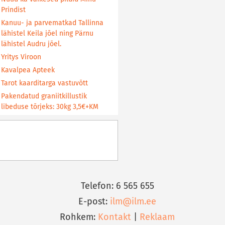
Prindist
Kanuu- ja parvematkad Tallinna
lähistel Keila jõel ning Pärnu
lähistel Audru jõel.
Yritys Viroon
Kavalpea Apteek
Tarot kaarditarga vastuvõtt
Pakendatud graniitkillustik
libeduse tõrjeks: 30kg 3,5€+KM
Telefon: 6 565 655
E-post:
ilm@ilm.ee
Rohkem:
Kontakt
|
Reklaam