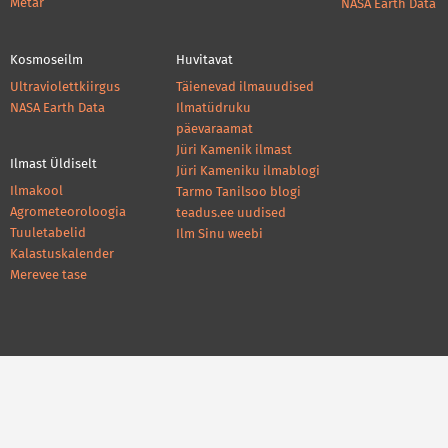
Metar
NASA Earth Data
Kosmoseilm
Huvitavat
Ultraviolettkiirgus
Täienevad ilmauudised
NASA Earth Data
Ilmatüdruku
päevaraamat
Jüri Kamenik ilmast
Ilmast Üldiselt
Jüri Kameniku ilmablogi
Ilmakool
Tarmo Tanilsoo blogi
Agrometeoroloogia
teadus.ee uudised
Tuuletabelid
Ilm Sinu weebi
Kalastuskalender
Merevee tase