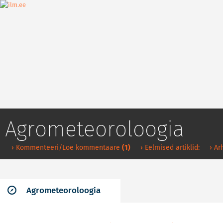
Agrometeoroloogia
› Kommenteeri/Loe kommentaare
(1)
› Eelmised artiklid:
› Ar
Agrometeoroloogia