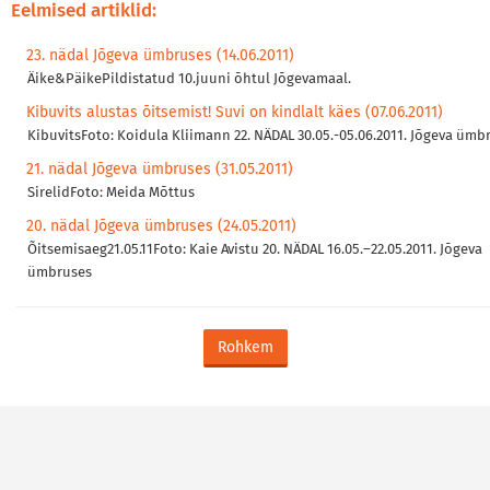
Eelmised artiklid:
23. nädal Jõgeva ümbruses (14.06.2011)
Äike&PäikePildistatud 10.juuni õhtul Jõgevamaal.
Kibuvits alustas õitsemist! Suvi on kindlalt käes (07.06.2011)
KibuvitsFoto: Koidula Kliimann 22. NÄDAL 30.05.-05.06.2011. Jõgeva ümb
21. nädal Jõgeva ümbruses (31.05.2011)
SirelidFoto: Meida Mõttus
20. nädal Jõgeva ümbruses (24.05.2011)
Õitsemisaeg21.05.11Foto: Kaie Avistu 20. NÄDAL 16.05.–22.05.2011. Jõgeva
ümbruses
Rohkem