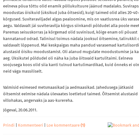
eelneva põua tõttu olid enamik põllukultuure jäänud madalaks. Suviraps
moodustas õisikuid (üksikud juba õitsesid), kuigi taimed olid alles 20-40
kõrgused. Suviteraviljadel algas pealoomine, mis on vaatlusrea üks vara
aegu. Valdavalt jäi suviteravilja kõrgus siinkandi põldudel alla poole meet
Paremas seisuskorras ja kõrgemad olid suvinisud, kõige enam oli põuast
kannatanud odrad. Talinisul toimus nädala jooksul õitsemine, talirukkil o
valdavalt lõppenud. Mai keskpaigas maha pandud varasemad kartulisord
alustasid õisiku moodustamist. Oli alanud mugulate moodustumise ja ka
aeg. Üksikutel põldudel oli näha ka juba õitsvaid kartulitaimi. Eelneva
soojusega koos olid siia kanti tulnud kartulimardikad, kuid õnneks ei ol
neid väga massiliselt.
Valmisid esimesed metsmaasikad ja aedmaasikad. Jahedusega jätkasid
õitsemist eelmise nädala ülevaates loetletud taimed. Õitsemist alustasid
villohakas, angervaks ja aas-kurereha.
Jõgeval, 20.06.2011.
Prindi
|
Kommenteeri
|
Loe kommentaare
(1)