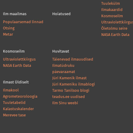
Tuulekülm
Ilmakaardid
Ilm maailmas
Hoiatused
Kosmoseilm
Populaarsemad linnad
Ultraviolettkiirgu
Otsing
Õietolmu seire
Metar
NASA Earth Data
Kosmoseilm
Huvitavat
Ultraviolettkiirgus
Täienevad ilmauudised
NASA Earth Data
Ilmatüdruku
päevaraamat
Jüri Kamenik ilmast
Ilmast Üldiselt
Jüri Kameniku ilmablogi
Ilmakool
Tarmo Tanilsoo blogi
Agrometeoroloogia
teadus.ee uudised
Tuuletabelid
Ilm Sinu weebi
Kalastuskalender
Merevee tase