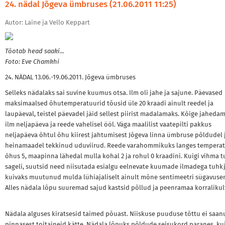
24. nädal Jõgeva ümbruses (21.06.2011 11:25)
Autor: Laine ja Vello Keppart
Tõotab head saaki...
Foto: Eve Chamkhi
24. NÄDAL 13.06.-19.06.2011. Jõgeva ümbruses
Selleks nädalaks sai suvine kuumus otsa. Ilm oli jahe ja sajune. Päevased
maksimaalsed õhutemperatuurid tõusid üle 20 kraadi ainult reedel ja
laupäeval, teistel päevadel jäid sellest piirist madalamaks. Kõige jahedam
ilm neljapäeva ja reede vahelisel ööl. Väga maalilist vaatepilti pakkus
neljapäeva õhtul õhu kiirest jahtumisest Jõgeva linna ümbruse põldudel 
heinamaadel tekkinud uduviirud. Reede varahommikuks langes tempera
õhus 5, maapinna lähedal mulla kohal 2 ja rohul 0 kraadini. Kuigi vihma t
sageli, suutsid need niisutada esialgu eelnevate kuumade ilmadega tuhkj
kuivaks muutunud mulda lühiajaliselt ainult mõne sentimeetri sügavusen
Alles nädala lõpu suuremad sajud kastsid põllud ja peenramaa korralikult
Nädala alguses kiratsesid taimed põuast. Niiskuse puuduse tõttu ei saa
pinnasest toitaineid kätte. Nädala lõpuks põldude seisukord paranes, ku