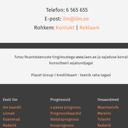
Telefon: 6 565 655
E-post:
ilm@ilm.ee
Rohkem:
Kontakt
|
Reklaam
Tutvu finantsteenuste tingimustega www.laen.ee ja vajaduse korral
konsulteeri asjatundjaga!
Placet Group-i krediitkaart - teenib raha tagasi
Eesti ilm
Prognoosid
Ilmaandmed
Ilm kaardil
4 päeva prognoos
Maanteeinfo
Linnad
Prognoosikaardid
Mereilm
Kaamerad
Nädalaprognoos
Tuleoht
Radarid
Kuuprognoos
Radarid