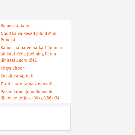
Kinnisvaralaen
Nüüd ka väikesed pildid Minu
Prindist
Kanuu- ja parvematkad Tallinna
lähistel Keila jõel ning Pärnu
lähistel Audru jõel.
Yritys Viroon
Kavalpea Apteek
Tarot kaarditarga vastuvõtt
Pakendatud graniitkillustik
libeduse tõrjeks: 30kg 3,5€+KM