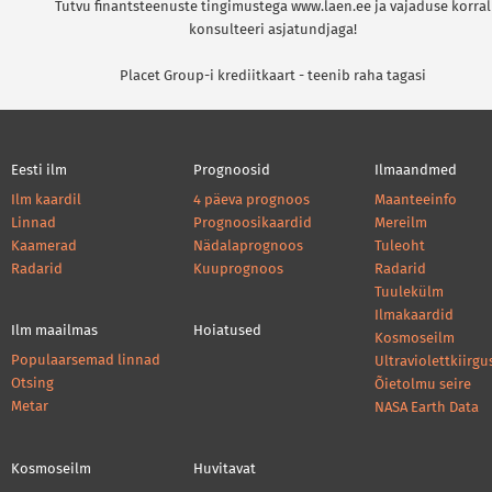
Tutvu finantsteenuste tingimustega www.laen.ee ja vajaduse korral
konsulteeri asjatundjaga!
Placet Group-i krediitkaart - teenib raha tagasi
Eesti ilm
Prognoosid
Ilmaandmed
Ilm kaardil
4 päeva prognoos
Maanteeinfo
Linnad
Prognoosikaardid
Mereilm
Kaamerad
Nädalaprognoos
Tuleoht
Radarid
Kuuprognoos
Radarid
Tuulekülm
Ilmakaardid
Ilm maailmas
Hoiatused
Kosmoseilm
Populaarsemad linnad
Ultraviolettkiirgu
Otsing
Õietolmu seire
Metar
NASA Earth Data
Kosmoseilm
Huvitavat