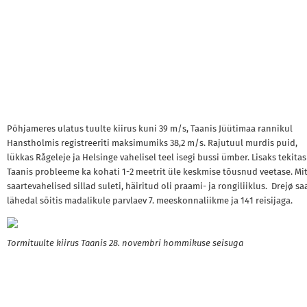
Põhjameres ulatus tuulte kiirus kuni 39 m/s, Taanis Jüütimaa rannikul
Hanstholmis registreeriti maksimumiks 38,2 m/s. Rajutuul murdis puid,
lükkas Rågeleje ja Helsinge vahelisel teel isegi bussi ümber. Lisaks tekitas
Taanis probleeme ka kohati 1-2 meetrit üle keskmise tõusnud veetase. M
saartevahelised sillad suleti, häiritud oli praami- ja rongiliiklus. Drejø sa
lähedal sõitis madalikule parvlaev 7. meeskonnaliikme ja 141 reisijaga.
Tormituulte kiirus Taanis 28. novembri hommikuse seisuga