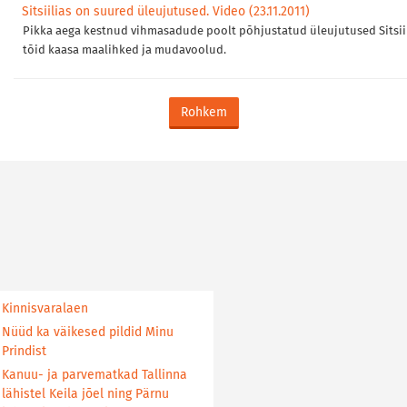
Sitsiilias on suured üleujutused. Video (23.11.2011)
Pikka aega kestnud vihmasadude poolt põhjustatud üleujutused Sitsii
tõid kaasa maalihked ja mudavoolud.
Rohkem
Kinnisvaralaen
Nüüd ka väikesed pildid Minu
Prindist
Kanuu- ja parvematkad Tallinna
lähistel Keila jõel ning Pärnu