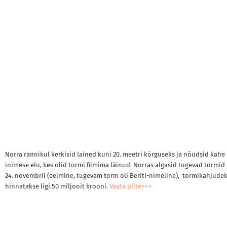
Norra rannikul kerkisid lained kuni 20. meetri kõrguseks ja nõudsid kahe
inimese elu, kes olid tormi filmima läinud. Norras algasid tugevad tormid
24. novembril (eelmine, tugevam torm oli Beriti-nimeline), tormikahjude
hinnatakse ligi 50 miljonit krooni.
Vaata pilte>>>