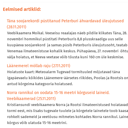
Eelmised artiklid:
Täna soojarekordi püstitanud Peterburi ähvardavad üleujutused
(28.11.2011)
Veebikaamera Moikal. Veeseisu reaalajas näeb pildile klikates Täna, 28.
novembri hommikul püstitati Peterburis 8,8 plusskraadiga uus selle
kuupäeva soojarekord ja samas püsib Peterburis üleujutusoht, teatab
Venemaa ilmateenistuse kohalik keskus. Pühapäeva, 27. novembri õhtu
välja hoiatus, et Neeva veetase võib tõusta kuni 160 cm üle keskmise.
Läänemerel möllab raju (27.11.2011)
Hoiatuste kaart: Meteoalarm Tugevad tormituuled mõjutavad täna
igapäevaelu kõikides Läänemere-äärsetes riikides, Poolas ja Rootsis on
antud kõrgeima kategooria hoiatused.
Norra rannikul on oodata 15-16 meetri kõrguseid laineid.
Veebikaamerad (25.11.2011)
Kristiansundi veebikaamera Norra ja Rootsi ilmateenistused hoiatavad
tormi eest, mis lisaks tugevale tuulele ja kõrgetele lainetele toob kaas
rohkelt sademeid ja veetõusu mitmetes kohtades Norra rannikul. Lain
kõrgus võib ulatuda 15-16 meetrini.