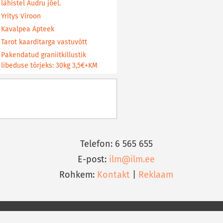
lähistel Audru jõel.
Yritys Viroon
Kavalpea Apteek
Tarot kaarditarga vastuvõtt
Pakendatud graniitkillustik
libeduse tõrjeks: 30kg 3,5€+KM
Telefon: 6 565 655
E-post:
ilm@ilm.ee
Rohkem:
Kontakt
|
Reklaam