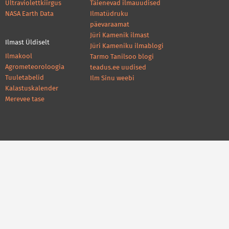
Ultraviolettkiirgus
Täienevad ilmauudised
NASA Earth Data
Ilmatüdruku
päevaraamat
Jüri Kamenik ilmast
Ilmast Üldiselt
Jüri Kameniku ilmablogi
Ilmakool
Tarmo Tanilsoo blogi
Agrometeoroloogia
teadus.ee uudised
Tuuletabelid
Ilm Sinu weebi
Kalastuskalender
Merevee tase