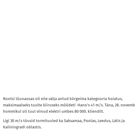
Rootsi lõunaosas oli eile välja antud kõrgeima kategooria hoiatus,
maksimaalseks tuulte kiiruseks mõõdeti Hano's 41 m/s. Täna, 28. novemb
hommikul oli tuul viinud elektri umbes 80 000. kliendilt.
Ligi 30 m/s tõusid tormituuled ka Saksamaa, Poolas, Leedus, Lätis ja
Kaliningradi oblastis.