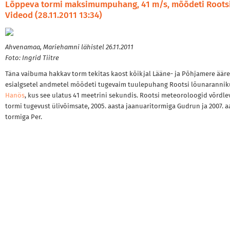
Lõppeva tormi maksimumpuhang, 41 m/s, mõõdeti Rootsi
Videod (28.11.2011 13:34)
Ahvenamaa, Mariehamni lähistel 26.11.2011
Foto: Ingrid Tiitre
Täna vaibuma hakkav torm tekitas kaost kõikjal Lääne- ja Põhjamere ääre
esialgsetel andmetel mõõdeti tugevaim tuulepuhang Rootsi lõunarannik
Hanös
, kus see ulatus 41 meetrini sekundis. Rootsi meteoroloogid võrdle
tormi tugevust ülivõimsate, 2005. aasta jaanuaritormiga Gudrun ja 2007. a
tormiga Per.