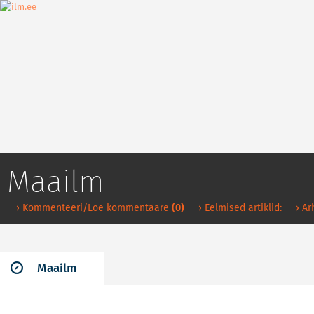
Maailm
› Kommenteeri/Loe kommentaare
(0)
› Eelmised artiklid:
› Ar
Maailm