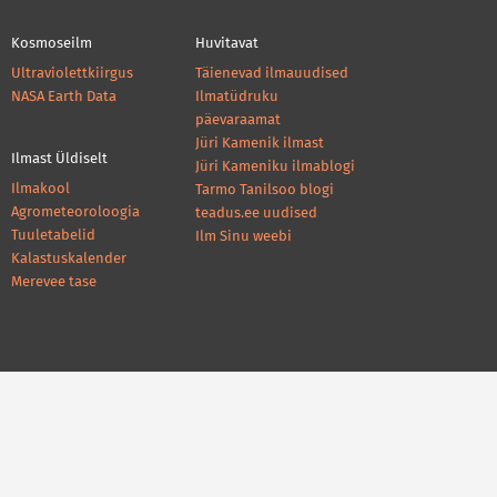
Kosmoseilm
Huvitavat
Ultraviolettkiirgus
Täienevad ilmauudised
NASA Earth Data
Ilmatüdruku
päevaraamat
Jüri Kamenik ilmast
Ilmast Üldiselt
Jüri Kameniku ilmablogi
Ilmakool
Tarmo Tanilsoo blogi
Agrometeoroloogia
teadus.ee uudised
Tuuletabelid
Ilm Sinu weebi
Kalastuskalender
Merevee tase