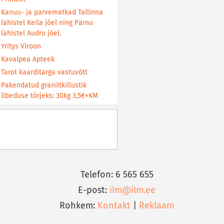
Kanuu- ja parvematkad Tallinna
lähistel Keila jõel ning Pärnu
lähistel Audru jõel.
Yritys Viroon
Kavalpea Apteek
Tarot kaarditarga vastuvõtt
Pakendatud graniitkillustik
libeduse tõrjeks: 30kg 3,5€+KM
Telefon: 6 565 655
E-post:
ilm@ilm.ee
Rohkem:
Kontakt
|
Reklaam