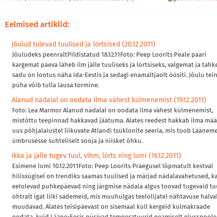
Eelmised artiklid:
Jõulud tulevad tuulised ja lörtsised (20.12.2011)
Jõuludeks peenraltPildistatud 18.12.11Foto: Peep Loorits Peale paari
kargemat päeva läheb ilm jälle tuuliseks ja lörtsiseks, valgemat ja tah
sadu on lootus näha Ida-Eestis ja sedagi enamaltjaolt öösiti. Jõulu tei
püha võib tulla lausa tormine.
Alanud nädalal on oodata ilma vähest külmenemist (19.12.2011)
Foto: Lea Marmor Alanud nädalal on oodata ilma vähest külmenemist,
mistõttu teepinnad hakkavad jäätuma. Alates reedest hakkab ilma mä
uus põhjalaiustel liikuvate Atlandi tsüklonite seeria, mis toob Läänem
ümbrusesse suhteliselt sooja ja niisket õhku.
Ikka ja jälle tugev tuul, vihm, lörts ning lumi (16.12.2011)
Esimene lumi 10.12.2011Foto: Peep Loorits Praegusel lõpmatult kestval
hilissügisel on trendiks saamas tuulised ja märjad nädalavahetused, k
eelolevad puhkepäevad ning järgmise nädala algus toovad tugevaid tuu
ohtralt igat liiki sademeid, mis muuhulgas teelolijatel nähtavuse halva
muudavad. Alates teisipäevast on sisemaal küll kergeid külmakraade