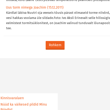
oodata, kuid Lääne-Eesis püsivad temperatuurid peamiselt plusspoolel
Uus torm nimega Joachim (15.12.2011)
Kärdlat läbiva Nuutri oja veeseis tõusis pärast viimaseid torme niivõrd,
vesi hakkas voolama üle sildade.Foto: Ivo Aksli Erinevalt selle hilissügi
eelmistest tormitsüklonitest, on Joachim valinud tunduvalt lõunapoo
tee.
Rohkem
Kinnisvaralaen
Nüüd ka väikesed pildid Minu
Prindist