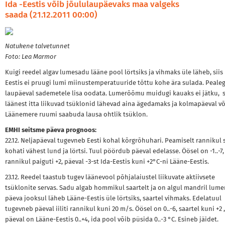
Ida -Eestis võib jõululaupäevaks maa valgeks
saada (21.12.2011 00:00)
Natukene talvetunnet
Foto: Lea Marmor
Kuigi reedel algav lumesadu lääne pool lörtsiks ja vihmaks üle läheb, siis 
Eestis ei pruugi lumi miinustemperatuuride tõttu kohe ära sulada. Pealeg
laupäeval sademetele lisa oodata. Lumerõõmu muidugi kauaks ei jätku, 
läänest itta liikuvad tsüklonid lähevad aina ägedamaks ja kolmapäeval v
Läänemere ruumi saabuda lausa ohtlik tsüklon.
EMHI seitsme päeva prognoos:
22.12. Neljapäeval tugevneb Eesti kohal kõrgrõhuhari. Peamiselt rannikul 
kohati vähest lund ja lörtsi. Tuul pöördub päeval edelasse. Öösel on -1..-7,
rannikul paiguti +2, päeval -3-st Ida-Eestis kuni +2°C-ni Lääne-Eestis.
23.12. Reedel taastub tugev läänevool põhjalaiustel liikuvate aktiivsete
tsüklonite servas. Sadu algab hommikul saartelt ja on algul mandril lume
päeva jooksul läheb Lääne-Eestis üle lörtsiks, saartel vihmaks. Edelatuul
tugevneb päeval iiliti rannikul kuni 20 m/s. Öösel on 0..-6, saartel kuni +2 ,
päeval on Lääne-Eestis 0..+4, ida pool võib püsida 0..-3 °C. Esineb jäidet.