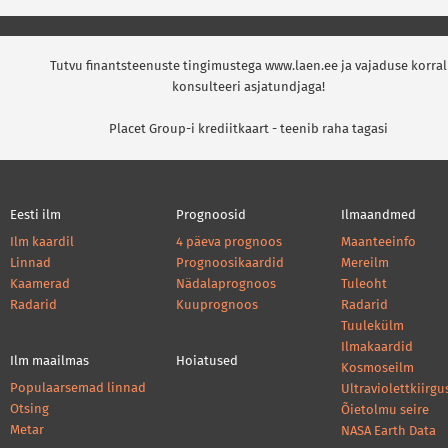
Tutvu finantsteenuste tingimustega www.laen.ee ja vajaduse korral
konsulteeri asjatundjaga!
Placet Group-i krediitkaart - teenib raha tagasi
Eesti ilm
Prognoosid
Ilmaandmed
Ilm kaardil
4 päeva prognoos
Maanteeinfo
Linnad
Prognoosikaardid
Mereilm
Kaamerad
Nädalaprognoos
Tuleoht
Radarid
Kuuprognoos
Radarid
Tuulekülm
Ilmakaardid
Ilm maailmas
Hoiatused
Kosmoseilm
Populaarsemad linnad
Ultraviolettkiirgu
Otsing
Õietolmu seire
Metar
NASA Earth Data