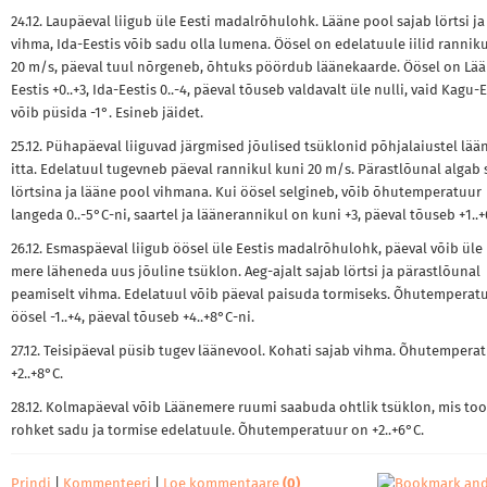
24.12. Laupäeval liigub üle Eesti madalrõhulohk. Lääne pool sajab lörtsi ja
vihma, Ida-Eestis võib sadu olla lumena. Öösel on edelatuule iilid rannik
20 m/s, päeval tuul nõrgeneb, õhtuks pöördub läänekaarde. Öösel on Lä
Eestis +0..+3, Ida-Eestis 0..-4, päeval tõuseb valdavalt üle nulli, vaid Kagu-
võib püsida -1°. Esineb jäidet.
25.12. Pühapäeval liiguvad järgmised jõulised tsüklonid põhjalaiustel lää
itta. Edelatuul tugevneb päeval rannikul kuni 20 m/s. Pärastlõunal algab
lörtsina ja lääne pool vihmana. Kui öösel selgineb, võib õhutemperatuur
langeda 0..-5°C-ni, saartel ja läänerannikul on kuni +3, päeval tõuseb +1..+
26.12. Esmaspäeval liigub öösel üle Eestis madalrõhulohk, päeval võib üle
mere läheneda uus jõuline tsüklon. Aeg-ajalt sajab lörtsi ja pärastlõunal
peamiselt vihma. Edelatuul võib päeval paisuda tormiseks. Õhutemperat
öösel -1..+4, päeval tõuseb +4..+8°C-ni.
27.12. Teisipäeval püsib tugev läänevool. Kohati sajab vihma. Õhutempera
+2..+8°C.
28.12. Kolmapäeval võib Läänemere ruumi saabuda ohtlik tsüklon, mis to
rohket sadu ja tormise edelatuule. Õhutemperatuur on +2..+6°C.
Prindi
|
Kommenteeri
|
Loe kommentaare
(0)