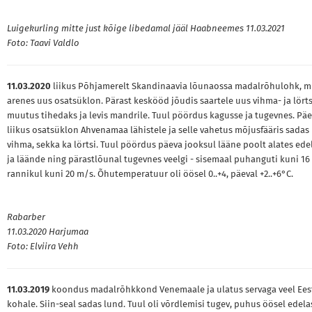
Luigekurling mitte just kõige libedamal jääl Haabneemes 11.03.2021
Foto: Taavi Valdlo
11.03.2020
liikus Põhjamerelt Skandinaavia lõunaossa madalrõhulohk, mi
arenes uus osatsüklon. Pärast keskööd jõudis saartele uus vihma- ja lört
muutus tihedaks ja levis mandrile. Tuul pöördus kagusse ja tugevnes. Päe
liikus osatsüklon Ahvenamaa lähistele ja selle vahetus mõjusfääris sadas
vihma, sekka ka lörtsi. Tuul pöördus päeva jooksul lääne poolt alates ede
ja läände ning pärastlõunal tugevnes veelgi - sisemaal puhanguti kuni 16
rannikul kuni 20 m/s. Õhutemperatuur oli öösel 0..+4, päeval +2..+6°C.
Rabarber
11.03.2020 Harjumaa
Foto: Elviira Vehh
11.03.2019
koondus madalrõhkkond Venemaale ja ulatus servaga veel Ees
kohale. Siin-seal sadas lund. Tuul oli võrdlemisi tugev, puhus öösel edelas