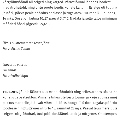
kõrgrõhuvööndi all selged ning karged. Pärastlõunal lähenes loodest
madalrõhulohk ning õhtu poole jõudis kohale ka lumi. Esialgu oli tuul m
ja nõrk, päeva peale pöördus edelasse ja tugevnes 8-10, rannikul puhangu
14 m/s. Öösel oli külma 10..27, päeval 3..7°C. Nädala ja selle talve miinimu
mõõdeti öösel Jõgeval: -27,4°C.
Üksik "lumememm" keset jõge.
Foto: Airika Tamm
Laevatee veerel.
Liu ninas
Foto: Vaike Vaga
11.03.2012
jõudis läänest uus madalrõhulohk ning selles arenes Lõuna-
kohal uus osatsüklon. Viimane liikus üle Eesti lõuna- ja kagu suunas ning
pakkus mandrile jätkuvalt vihma- ja lörtsihooge. Tsükloni tagalas pöördu
loodesse ning tugevnes iiliti 14-18, rannikul 23 m/s. Päeval levis merelt üle
selgem kõrgrõhuhari, tuul pöördus läänekaarde ja nõrgenes. Õhutemper