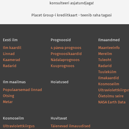
konsulteeri asjatundjaga!
Placet Group-i krediitkaart - teenib raha tagasi
Eesti ilm
Prognoosid
Ilmaandmed
Ilm kaardil
4 päeva prognoos
Maanteeinfo
Linnad
Prognoosikaardid
Mereilm
Kaamerad
Nädalaprognoos
Tuleoht
Radarid
Kuuprognoos
Radarid
Tuulekülm
Ilmakaardid
Ilm maailmas
Hoiatused
Kosmoseilm
Populaarsemad linnad
Ultraviolettkiirgu
Otsing
Õietolmu seire
Metar
NASA Earth Data
Kosmoseilm
Huvitavat
Ultraviolettkiirgus
Täienevad ilmauudised