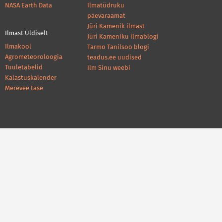
NASA Earth Data
Ilmatüdruku
päevaraamat
Jüri Kamenik ilmast
Ilmast Üldiselt
Jüri Kameniku ilmablogi
Ilmakool
Tarmo Tanilsoo blogi
Agrometeoroloogia
teadus.ee uudised
Tuuletabelid
Ilm Sinu weebi
Kalastuskalender
Merevee tase