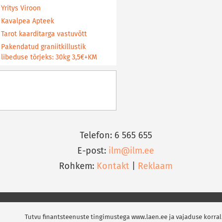
Yritys Viroon
Kavalpea Apteek
Tarot kaarditarga vastuvõtt
Pakendatud graniitkillustik
libeduse tõrjeks: 30kg 3,5€+KM
Telefon: 6 565 655
E-post:
ilm@ilm.ee
Rohkem:
Kontakt
|
Reklaam
Tutvu finantsteenuste tingimustega www.laen.ee ja vajaduse korral