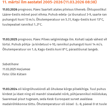
11. märtsi ilm aastatel 2005-2026 (11.03.2026 08:38)
11.03.2026
prognoos. Päev: Saartelt alates pilvisus tiheneb. Õhtupoolikul
Lääne-Eestis mõnel pool vihma. Puhub edela- ja lõunatuul 3-9, saarte ran
puhanguti kuni 13 m/s. Õhutemperatuur on 5..11, Kagu-Eestis kuni 13°C,
tuulepealsel rannikul 1..3°C.
11.03.2025
prognoos. Päev: Pilves selgimistega ilm. Kohati sajab vähest v
lörtsi. Puhub põhja- ja kirdetuul 4-10, rannikul puhanguti kuni 14 m/s.
Õhutemperatuur on 1..6, Kagu-Eestis kuni 8°C, pärastlõunal langeb.
Sabatihane
11.03.2025 Harjumaa
Foto: Ülle Kütsen
11.03.2024
oli kõrgrõhuvööndi all õhukese kõrge pilvekihiga. Tuul puhus
kirdest ja idast ning oli mandri sisealadel nõrk, põhjarannikul mõõdukas
Saaremaal pisut tugevam, seda Kesk-Euroopast survet avaldava
madalrõhkkonna tõttu. Õhutemperatuur oli öösel -3..-8, päeval 0-st tuule