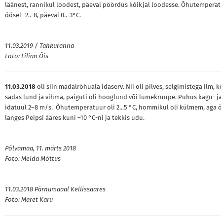
läänest, rannikul loodest, päeval pöördus kõikjal loodesse. Õhutemperat
öösel -2..-8, päeval 0..-3°C.
11.03.2019 / Tahkuranna
Foto: Lilian Õis
11.03.2018
oli siin madalrõhuala idaserv. Nii oli pilves, selgimistega ilm, 
sadas lund ja vihma, paiguti oli hooglund või lumekruupe. Puhus kagu- j
idatuul 2–8 m/s. Õhutemperatuur oli 2...5 °C, hommikul oli külmem, aga 
langes Peipsi ääres kuni –10 °C-ni ja tekkis udu.
Põlvamaa, 11. märts 2018
Foto: Meida Mõttus
11.03.2018 Pärnumaaal Kellissaares
Foto: Maret Karu