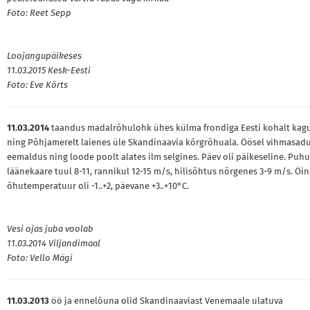
Foto: Reet Sepp
Loojangupäikeses
11.03.2015 Kesk-Eesti
Foto: Eve Kõrts
11.03.2014
taandus madalrõhulohk ühes külma frondiga Eesti kohalt kag
ning Põhjamerelt laienes üle Skandinaavia kõrgrõhuala. Öösel vihmasad
eemaldus ning loode poolt alates ilm selgines. Päev oli päikeseline. Puhu
läänekaare tuul 8-11, rannikul 12-15 m/s, hilisõhtus nõrgenes 3-9 m/s. Öi
õhutemperatuur oli -1..+2, päevane +3..+10°C.
Vesi ojas juba voolab
11.03.2014 Viljandimaal
Foto: Vello Mägi
11.03.2013
öö ja ennelõuna olid Skandinaaviast Venemaale ulatuva