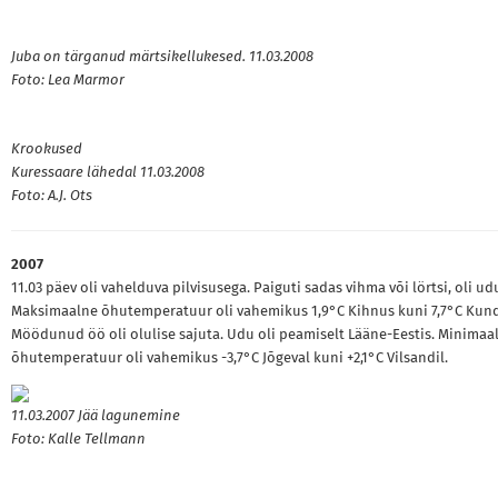
Juba on tärganud märtsikellukesed. 11.03.2008
Foto: Lea Marmor
Krookused
Kuressaare lähedal
11.03.2008
Foto: A.J. Ots
2007
11.03 päev oli vahelduva pilvisusega. Paiguti sadas vihma või lörtsi, oli ud
Maksimaalne õhutemperatuur oli vahemikus 1,9°C Kihnus kuni 7,7°C Kund
Möödunud öö oli olulise sajuta. Udu oli peamiselt Lääne-Eestis. Minimaa
õhutemperatuur oli vahemikus -3,7°C Jõgeval kuni +2,1°C Vilsandil.
11.03.2007 Jää lagunemine
Foto: Kalle Tellmann