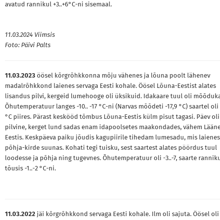
avatud rannikul +3..+6°C-ni sisemaal.
11.03.2024 Viimsis
Foto: Päivi Palts
11.03.2023
öösel kõrgrõhkkonna mõju vähenes ja lõuna poolt lähenev
madalrõhkkond laienes servaga Eesti kohale. Öösel Lõuna-Eestist alates
lisandus pilvi, kergeid lumehooge oli üksikuid. Idakaare tuul oli mõõduka
Õhutemperatuur langes -10.. -17 °C-ni (Narvas mõõdeti -17,9 °C) saartel oli 
°C piires. Pärast keskööd tõmbus Lõuna-Eestis külm pisut tagasi. Päev oli
pilvine, kerget lund sadas enam idapoolsetes maakondades, vähem Lään
Eestis. Keskpäeva paiku jõudis kagupiirile tihedam lumesadu, mis laienes
põhja-kirde suunas. Kohati tegi tuisku, sest saartest alates pöördus tuul
loodesse ja põhja ning tugevnes. Õhutemperatuur oli -3..-7, saarte rannik
tõusis -1..-2 °C-ni.
11.03.2022
jäi kõrgrõhkkond servaga Eesti kohale. Ilm oli sajuta. Öösel oli