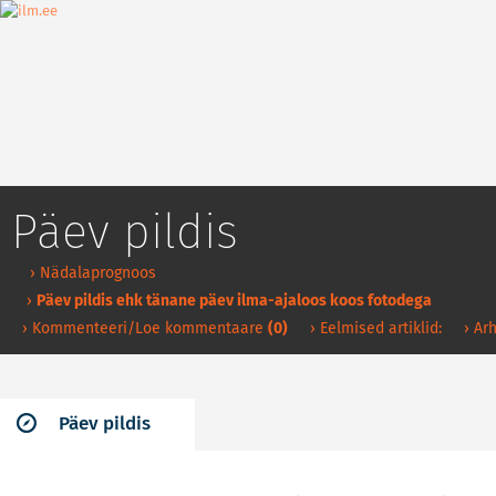
Päev pildis
› Nädalaprognoos
›
Päev pildis ehk tänane päev ilma-ajaloos koos fotodega
› Kommenteeri/Loe kommentaare
(0)
› Eelmised artiklid:
› Arh
Päev pildis