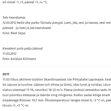
oli öösel -1..+1, päeval +1..+4 °C.
Talv taandumas
12.03.2012 kella ühe paiku Türisalu pangal. Lumi, jää, vesi ja taevas, veel m
päevad - ja lumi ja jää taanduvad
Foto: Reet Sepp
Kevadeni pole palju jäänud
11.03.2012
Foto: Koidula Kliimann
2011
11.03 liikus aktiivne tsüklon Skandinaaviast üle Põhjalahe Lapimaale. Eest
öö sajune ja tuuline. Läänes tuli vihma ja lörtsi, idas lund ja tuiskas. Lõu
ulatus sisemaal 11-16, rannikul 18-22 m/s. Päeva jooksul eemaldus sadu it
tuul pöördus edelasse ja läände ning nõrgenes. Kokku sadas kõige enam
ööpäevaga Ristnas: 10,7 mm. Õhutemperatuur langes öösel 0..-3 °C-ni, päe
tõusis +1..+3 °C-ni.