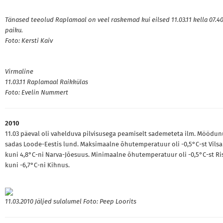
Tänased teeolud Raplamaal on veel raskemad kui eilsed 11.03.11 kella 07.4
paiku.
Foto: Kersti Kaiv
Virmaline
11.03.11 Raplamaal Raikkülas
Foto: Evelin Nummert
2010
11.03 päeval oli vahelduva pilvisusega peamiselt sademeteta ilm. Möödun
sadas Loode-Eestis lund. Maksimaalne õhutemperatuur oli -0,5°C-st Vilsa
kuni 4,8°C-ni Narva-Jõesuus. Minimaalne õhutemperatuur oli -0,5°C-st Ri
kuni -6,7°C-ni Kihnus.
11.03.2010 Jäljed sulalumel Foto: Peep Loorits