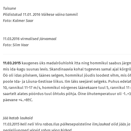
Tuisune
Pildistatud 11.01. 2016 Väikese väina tammil
Foto: Kalmer Saar
11.03.2016 virmalised Järvamaal
Foto: Siim Vaar
11.03.2015
kaugenes üks madalrõuhlohk itta ning hommikul saabus järgm
mis ida-kagu suunas levis. Skandinaavia kohal tugevnes samal ajal kõrgr
Öö oli idas pilvisem, läänes selgem, hommikul jõudis loodest vihm, mis õ
poole Ida- ja Lõuna-Eestisse liikus. Ilm läks seejärel selgeks. Puhus edela
10, rannikul 11-17 m/s, hommikul nõrgenes läänekaare tuul 5, rannikul 11
saartelt alates pöördus tuul õhtuks põhja. Öine õhutemperatuur oli -1..+3
päevane +4..+8ºC.
Jää katab laukaid
11.03.2015 kell neli Viru rabas.Ilus päikesepaisteline ilm,laukad olid jääs ja
pealelõunased värvid rabas väga kirkad