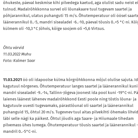
õhukeste, päeval keskmise kihi pilvedega kaetud, aga olulist sadu neist e
tulnud. Madalrõhkkonna survel oli lõunakaare tuul tugevam saartel ja
põhjarannikul, ulatus puhanguti 15 m/s. Õhutemperatuur oli öösel saarte
läänerannikul 0..-5, mandri sisealadel -6..-10, päeval tõusis 0..+5 °C-ni. Kõ
külmem oli -10,3 °C Jõhvis, kõige soojem oli +5,6 Virtsus.
Õhtu värvid
11.03.2022 Muhu
Foto: Kalmer Saar
11.03.2021
öö oli idapoolse külma kõrgrõhkkonna mõjul olulise sajuta. Id
kagutuul nõrgenes. Õhutemperatuur langes saartel ja läänerannikul kuni 
mandri sisealadel -9..-14, Tallinn-Jõgeva joonest ida pool kuni -19°C-ni. P
laienes läänest lähenev madalrõhkkond Eesti poole ning tõstis lõuna- ja
kagutuule uuesti tugevamaks, pärastlõunal oli saartel ja läänerannikul
puhanguid 15, õhtul 20 m/s. Tugevnev tuul aitas pilvekihti õhemaks lihvi
läbi selle nägi ka päikest. Õhtul jõudis aga Saare- ja Hiiumaale tihedam
pilvemass ühes lumega. Õhutemperatuur tõusis saartel ja läänerannikul -2
mandril 0..-5°C-ni.