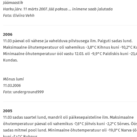
Jäämaastik
Harku järv. 11 märts 2007. Jää paksus ... inimene saab jalutada
Foto: Elviira Vehh
2006
11.03 päeval oli vähese ja vahelduva pilvisusega ilm. Paiguti sadas lund.
Maksimaalne õhutemperatuur oli vahemikus -3,8°C Kihnus kuni -10,2°C K
Minimaalne õhutemperatuur ööl vastu 12.03. oli -9,9°C Paldiskis kuni -23,
Kundas.
Mõnus lumi
11.03.2006
Foto: underground999
2005
11.03 sadas saartel lund, mandril oli päikesepaisteline ilm. Maksimaalne
õhutemperatuur päeval oli vahemikus -7,6°C Jõhvis kuni -2,2°C Sõrves. Öö
sadas mitmel pool lund. Minimaalne õhutemperatuur oli -19,0°C Narva-J
kuni -7,4°C Ruhnus.