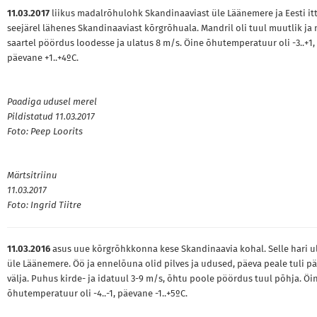
11.03.2017
liikus madalrõhulohk Skandinaaviast üle Läänemere ja Eesti itt
seejärel lähenes Skandinaaviast kõrgrõhuala. Mandril oli tuul muutlik ja 
saartel pöördus loodesse ja ulatus 8 m/s. Öine õhutemperatuur oli -3..+1,
päevane +1..+4ºC.
Paadiga udusel merel
Pildistatud 11.03.2017
Foto: Peep Loorits
Märtsitriinu
11.03.2017
Foto: Ingrid Tiitre
11.03.2016
asus uue kõrgrõhkkonna kese Skandinaavia kohal. Selle hari u
üle Läänemere. Öö ja ennelõuna olid pilves ja udused, päeva peale tuli pä
välja. Puhus kirde- ja idatuul 3-9 m/s, õhtu poole pöördus tuul põhja. Öi
õhutemperatuur oli -4..-1, päevane -1..+5ºC.