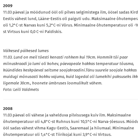
2009
11.03 päeval ja möödunud ööl oli pilves selgimistega ilm, öösel sadas Kir
Eestis vähest lund, Lääne-Eestis oli paiguti udu. Maksimaalne õhutemper
oli 1,2°C-st Narvas kuni 5,2°C-ni Võrus. Minimaalne õhutemperatuur oli -1
st Virtsus kuni 0,0 C-ni Paldiskis.
Väikesed päikesed lumes
11.03. Lund on meil tõesti kenasti rohkem kui 19cm. Hommik tõi paar
miinuskraadi ja lumi oli kohev, päevapeale hakkas temperatuur tõusma,
küündides keskpäeval seitsme soojakraadini.Tänu suurele soojale hakkas
muidugi mõnusasti kokku vajuma, kuid lagedal oli lumekihi paksuseks ikk
ligemale 30cm., hoonete ümbruses loomulikult vähem.
Foto: Leili Valdmets
2008
11.03 päeval oli vähese ja vahelduva pilvisusega kuiv ilm. Maksimaalne
õhutemperatuur oli 4,8°C-st Ruhnus kuni 10,5°C-ni Narva-Jõesuus. Möö
ööl sadas vähest vihma Kagu-Eestis, Saaremaal ja hiiumaal. Minimaalne
õhutemperatuur oli 1,4°C-st Tiirikojal kuni 3,9°C-ni Virtsus.