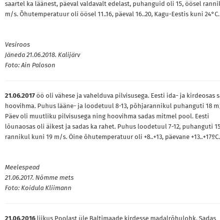
saartel ka läänest, päeval valdavalt edelast, puhanguid oli 15, öösel ranni
m/s. Õhutemperatuur oli öösel 11..16, päeval 16..20, Kagu-Eestis kuni 24°C.
Vesiroos
Jäneda 21.06.2018. Kalijärv
Foto: Ain Paloson
21.06.2017
öö oli vähese ja vahelduva pilvisusega. Eesti ida- ja kirdeosas 
hoovihma. Puhus lääne- ja loodetuul 8-13, põhjarannikul puhanguti 18 m
Päev oli muutliku pilvisusega ning hoovihma sadas mitmel pool. Eesti
lõunaosas oli äikest ja sadas ka rahet. Puhus loodetuul 7-12, puhanguti 15
rannikul kuni 19 m/s. Öine õhutemperatuur oli +8..+13, päevane +13..+17ºC.
Meelespead
21.06.2017. Nõmme mets
Foto: Koidula Kliimann
21.06.2016
liikus Poolast üle Baltimaade kirdesse madalrõhulohk. Sadas