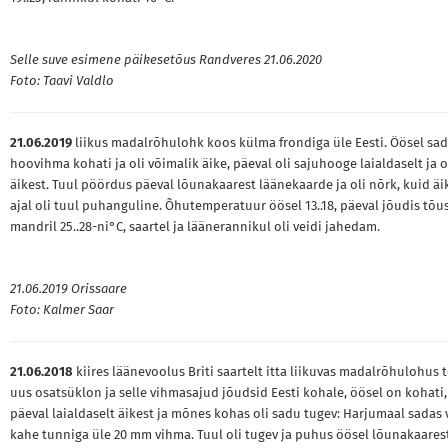
Selle suve esimene päikesetõus Randveres 21.06.2020
Foto: Taavi Valdlo
21.06.2019
liikus madalrõhulohk koos külma frondiga üle Eesti. Öösel sa
hoovihma kohati ja oli võimalik äike, päeval oli sajuhooge laialdaselt ja o
äikest. Tuul pöördus päeval lõunakaarest läänekaarde ja oli nõrk, kuid äi
ajal oli tuul puhanguline. Õhutemperatuur öösel 13..18, päeval jõudis tõu
mandril 25..28-ni°C, saartel ja läänerannikul oli veidi jahedam.
21.06.2019 Orissaare
Foto: Kalmer Saar
21.06.2018
kiires läänevoolus Briti saartelt itta liikuvas madalrõhulohus 
uus osatsüklon ja selle vihmasajud jõudsid Eesti kohale, öösel on kohati,
päeval laialdaselt äikest ja mõnes kohas oli sadu tugev: Harjumaal sadas 
kahe tunniga üle 20 mm vihma. Tuul oli tugev ja puhus öösel lõunakaarest