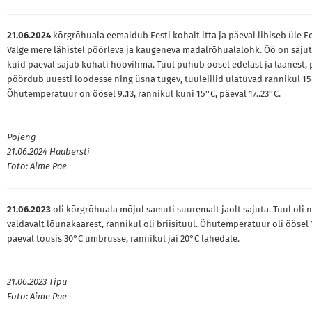
21.06.2024
kõrgrõhuala eemaldub Eesti kohalt itta ja päeval libiseb üle Ee
Valge mere lähistel pöörleva ja kaugeneva madalrõhualalohk. Öö on sajut
kuid päeval sajab kohati hoovihma. Tuul puhub öösel edelast ja läänest, 
pöördub uuesti loodesse ning üsna tugev, tuuleiilid ulatuvad rannikul 15
Õhutemperatuur on öösel 9..13, rannikul kuni 15°C, päeval 17..23°C.
Pojeng
21.06.2024 Haabersti
Foto: Aime Pae
21.06.2023
oli kõrgrõhuala mõjul samuti suuremalt jaolt sajuta. Tuul oli n
valdavalt lõunakaarest, rannikul oli briisituul. Õhutemperatuur oli öösel 1
päeval tõusis 30°C ümbrusse, rannikul jäi 20°C lähedale.
21.06.2023 Tipu
Foto: Aime Pae