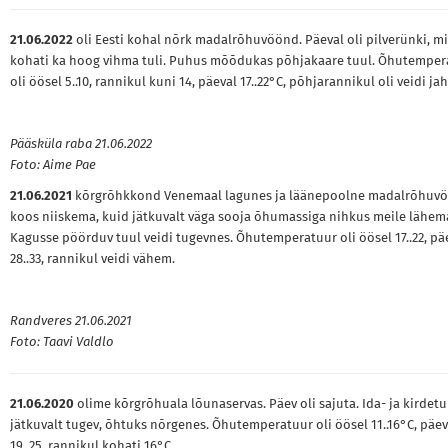
21.06.2022
oli Eesti kohal nõrk madalrõhuvöönd. Päeval oli pilverünki, mi
kohati ka hoog vihma tuli. Puhus mõõdukas põhjakaare tuul. Õhutemper
oli öösel 5..10, rannikul kuni 14, päeval 17..22°C, põhjarannikul oli veidi j
Pääsküla raba 21.06.2022
Foto: Aime Pae
21.06.2021
kõrgrõhkkond Venemaal lagunes ja läänepoolne madalrõhuv
koos niiskema, kuid jätkuvalt väga sooja õhumassiga nihkus meile lähem
Kagusse pöörduv tuul veidi tugevnes. Õhutemperatuur oli öösel 17..22, pä
28..33, rannikul veidi vähem.
Randveres 21.06.2021
Foto: Taavi Valdlo
21.06.2020
olime kõrgrõhuala lõunaservas. Päev oli sajuta. Ida- ja kirdetu
jätkuvalt tugev, õhtuks nõrgenes. Õhutemperatuur oli öösel 11..16°C, päev
19..25, rannikul kohati 16°C.