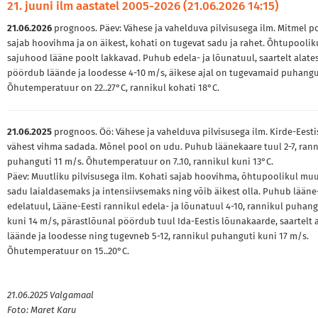
21. juuni ilm aastatel 2005-2026 (21.06.2026 14:15)
21.06.2026
prognoos. Päev: Vähese ja vahelduva pilvisusega ilm. Mitmel p
sajab hoovihma ja on äikest, kohati on tugevat sadu ja rahet. Õhtupoolik
sajuhood lääne poolt lakkavad. Puhub edela- ja lõunatuul, saartelt alate
pöördub läände ja loodesse 4-10 m/s, äikese ajal on tugevamaid puhangu
Õhutemperatuur on 22..27°C, rannikul kohati 18°C.
21.06.2025
prognoos. Öö: Vähese ja vahelduva pilvisusega ilm. Kirde-Eesti
vähest vihma sadada. Mõnel pool on udu. Puhub läänekaare tuul 2-7, rann
puhanguti 11 m/s. Õhutemperatuur on 7..10, rannikul kuni 13°C.
Päev: Muutliku pilvisusega ilm. Kohati sajab hoovihma, õhtupoolikul mu
sadu laialdasemaks ja intensiivsemaks ning võib äikest olla. Puhub lääne-
edelatuul, Lääne-Eesti rannikul edela- ja lõunatuul 4-10, rannikul puhang
kuni 14 m/s, pärastlõunal pöördub tuul Ida-Eestis lõunakaarde, saartelt 
läände ja loodesse ning tugevneb 5-12, rannikul puhanguti kuni 17 m/s.
Õhutemperatuur on 15..20°C.
21.06.2025 Valgamaal
Foto: Maret Karu