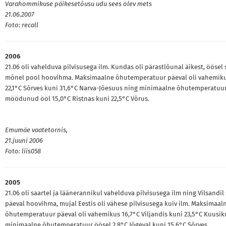
Varahommikuse päikesetõusu udu sees olev mets
21.06.2007
Foto: recall
2006
21.06 oli vahelduva pilvisusega ilm. Kundas oli pärastlõunal äikest, öösel
mõnel pool hoovihma. Maksimaalne õhutemperatuur päeval oli vahemik
22,1°C Sõrves kuni 31,6°C Narva-Jõesuus ning minimaalne õhutemperatuu
möödunud ööl 15,0°C Ristnas kuni 22,5°C Võrus.
Emumäe vaatetornis,
21.juuni 2006
Foto: liis058
2005
21.06 oli saartel ja läänerannikul vahelduva pilvisusega ilm ning Vilsandil
päeval hoovihma, mujal Eestis oli vähese pilvisusega kuiv ilm. Maksimaal
õhutemperatuur päeval oli vahemikus 16,7°C Viljandis kuni 23,5°C Kuusik
minimaalne õhutemperatuur öösel 2,8°C Jõgeval kuni 15,6°C Sõrves.