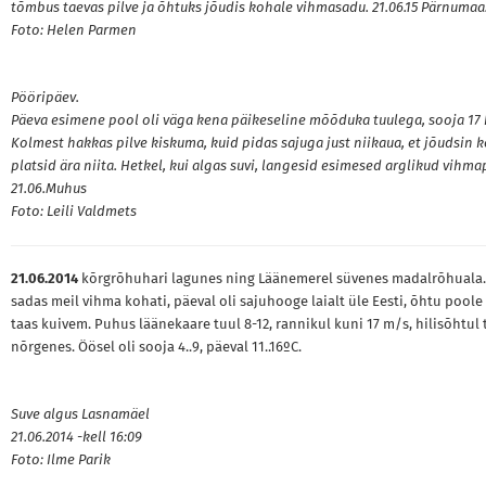
tõmbus taevas pilve ja õhtuks jõudis kohale vihmasadu. 21.06.15 Pärnumaa
Foto: Helen Parmen
Pööripäev.
Päeva esimene pool oli väga kena päikeseline mõõduka tuulega, sooja 17 
Kolmest hakkas pilve kiskuma, kuid pidas sajuga just niikaua, et jõudsin k
platsid ära niita. Hetkel, kui algas suvi, langesid esimesed arglikud vihma
21.06.Muhus
Foto: Leili Valdmets
21.06.2014
kõrgrõhuhari lagunes ning Läänemerel süvenes madalrõhuala.
sadas meil vihma kohati, päeval oli sajuhooge laialt üle Eesti, õhtu poole 
taas kuivem. Puhus läänekaare tuul 8-12, rannikul kuni 17 m/s, hilisõhtul 
nõrgenes. Öösel oli sooja 4..9, päeval 11..16ºC.
Suve algus Lasnamäel
21.06.2014 -kell 16:09
Foto: Ilme Parik