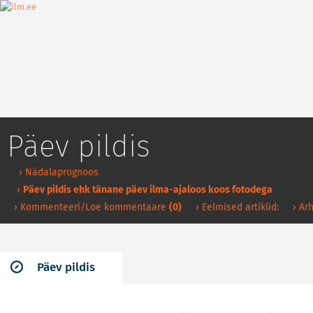
Päev pildis
› Nädalaprognoos
›
Päev pildis ehk tänane päev ilma-ajaloos koos fotodega
› Kommenteeri/Loe kommentaare
(0)
› Eelmised artiklid:
› Arh
Päev pildis