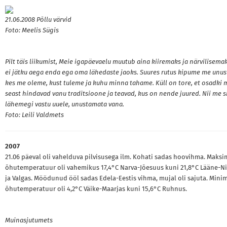
21.06.2008 Põllu värvid
Foto: Meelis Sügis
Pilt täis liikumist, Meie igapäevaelu muutub aina kiiremaks ja närvilisemak
ei jätku aega enda ega oma lähedaste jaoks. Suures rutus kipume me unu
kes me oleme, kust tuleme ja kuhu minna tahame. Küll on tore, et osadki 
seast hindavad vanu traditsioone ja teavad, kus on nende juured. Nii me s
lähemegi vastu uuele, unustamata vana.
Foto: Leili Valdmets
2007
21.06 päeval oli vahelduva pilvisusega ilm. Kohati sadas hoovihma. Maks
õhutemperatuur oli vahemikus 17,4°C Narva-Jõesuus kuni 21,8°C Lääne-N
ja Valgas. Möödunud ööl sadas Edela-Eestis vihma, mujal oli sajuta. Mini
õhutemperatuur oli 4,2°C Väike-Maarjas kuni 15,6°C Ruhnus.
Muinasjutumets