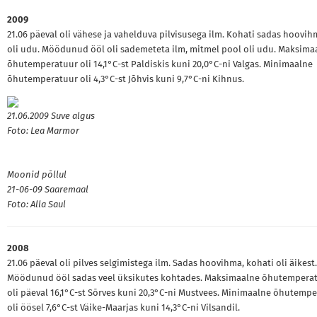
2009
21.06 päeval oli vähese ja vahelduva pilvisusega ilm. Kohati sadas hoovih
oli udu. Möödunud ööl oli sademeteta ilm, mitmel pool oli udu. Maksima
õhutemperatuur oli 14,1°C-st Paldiskis kuni 20,0°C-ni Valgas. Minimaalne
õhutemperatuur oli 4,3°C-st Jõhvis kuni 9,7°C-ni Kihnus.
21.06.2009 Suve algus
Foto: Lea Marmor
Moonid põllul
21-06-09 Saaremaal
Foto: Alla Saul
2008
21.06 päeval oli pilves selgimistega ilm. Sadas hoovihma, kohati oli äikest.
Möödunud ööl sadas veel üksikutes kohtades. Maksimaalne õhutempera
oli päeval 16,1°C-st Sõrves kuni 20,3°C-ni Mustvees. Minimaalne õhutemp
oli öösel 7,6°C-st Väike-Maarjas kuni 14,3°C-ni Vilsandil.