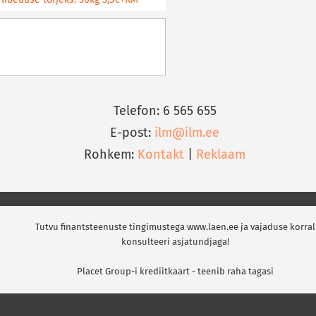
libeduse tõrjeks: 30kg 3,5€+KM
Telefon: 6 565 655
E-post:
ilm@ilm.ee
Rohkem:
Kontakt
|
Reklaam
Tutvu finantsteenuste tingimustega www.laen.ee ja vajaduse korral
konsulteeri asjatundjaga!
Placet Group-i krediitkaart - teenib raha tagasi