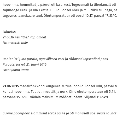
hoovihma, hommikul ja päeval oli ka äikest. Tugevamalt ja tihedamalt oli
sajuhooge Kesk- ja Ida-Eestis. Tuul oli öösel nõrk ja muutliku suunaga, p
tugevnes läänekaare tuul. Õhutemperatuur oli öösel 10..17, päeval 17..23°C.
Lainetus
21.06.16 kell 18.47 Raplamaal
Foto: Kersti Kaiv
Poolenisti juba pardid, aga väiksed veel ja rõõmsad lapsenäod peas.
Purgatsi järvel, 21. juuni 2016
Foto:
Jaana Ratas
21.06.2015
madalrõhkkond kaugenes. Mitmel pool oli öösel udu, päeval s
kohati hoovihma. Tuul oli muutlik ja nõrk. Öine õhutemperatuur oli 5..11,
päevane 15..22ºC. Nädala maksimum mõõdeti päeval Viljandis: 22,4ºC.
Suvine pööripäev. Hommikul säras päike ja oli mõnusalt soe. Peale lõunat