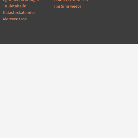
teadus.ee uudised
Tuuletabelid
Ilm Sinu weebi
Kalastuskalender
Merevee tase