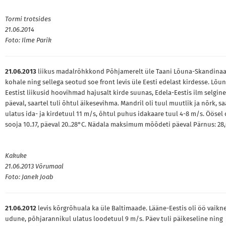
Tormi trotsides
21.06.2014
Foto: Ilme Parik
21.06.2013
liikus madalrõhkkond Põhjamerelt üle Taani Lõuna-Skandinaa
kohale ning sellega seotud soe front levis üle Eesti edelast kirdesse. Lõu
Eestist liikusid hoovihmad hajusalt kirde suunas, Edela-Eestis ilm selgin
päeval, saartel tuli õhtul äikesevihma. Mandril oli tuul muutlik ja nõrk, sa
ulatus ida- ja kirdetuul 11 m/s, õhtul puhus idakaare tuul 4-8 m/s. Öösel 
sooja 10..17, päeval 20..28°C. Nädala maksimum mõõdeti päeval Pärnus: 28,
Kakuke
21.06.2013 Võrumaal
Foto: Janek Joab
21.06.2012
levis kõrgrõhuala ka üle Baltimaade. Lääne-Eestis oli öö vaikne
udune, põhjarannikul ulatus loodetuul 9 m/s. Päev tuli päikeseline ning