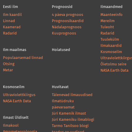
Eesti ilm
Prognoosid
Ilmaandmed
Ilm kaardil
4 päeva prognoos
Maanteeinfo
Linnad
Prognoosikaardid
Mereilm
Kaamerad
Nädalaprognoos
Tuleoht
Radarid
Kuuprognoos
Radarid
Tuulekülm
Ilmakaardid
Ilm maailmas
Hoiatused
Kosmoseilm
Populaarsemad linnad
Ultraviolettkiirgu
Otsing
Õietolmu seire
Metar
NASA Earth Data
Kosmoseilm
Huvitavat
Ultraviolettkiirgus
Täienevad ilmauudised
NASA Earth Data
Ilmatüdruku
päevaraamat
Jüri Kamenik ilmast
Ilmast Üldiselt
Jüri Kameniku ilmablogi
Ilmakool
Tarmo Tanilsoo blogi
Agrometeoroloogia