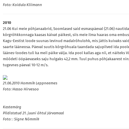
Foto: Koidula Kliimann
2010
21.06 Kui meie põhjanaabrid, Soomlased said esmaspäeval (21.06) nautida
kõrgrõhkkonnaga kaasas käivat päikest, siis meie ilma haaras oma embu
Kagu-Eestist loode suunas levinud madalrõhulohk, mis jättis kuivaks vai
saarte lääneosa. Päeval suutis kõrgrõhuala taandada sajupilved ida pool
läänes-loodes tuli ka meil päike välja. Ida pool kallas aga nii, et näiteks 
mõõdeti ööpäevaseks saju hulgaks 42,2 mm. Tuul puhus põhjakaarest nin
tugevnes päeval 10-12 m/s.
21.06.2010 Hommik Leppneemes
Foto: Hasso Hirvesoo
Kastemärg
Pildistatud 21. juuni õhtul Järvamaal
Foto: : Signe Nõmmik