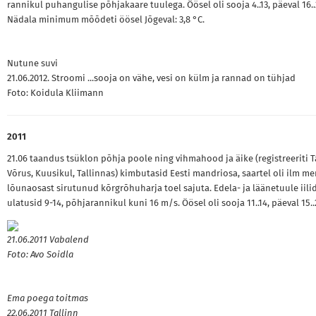
rannikul puhangulise põhjakaare tuulega. Öösel oli sooja 4..13, päeval 16..
Nädala minimum mõõdeti öösel Jõgeval: 3,8 °C.
Nutune suvi
21.06.2012. Stroomi ...sooja on vähe, vesi on külm ja rannad on tühjad
Foto: Koidula Kliimann
2011
21.06 taandus tsüklon põhja poole ning vihmahood ja äike (registreeriti T
Võrus, Kuusikul, Tallinnas) kimbutasid Eesti mandriosa, saartel oli ilm me
lõunaosast sirutunud kõrgrõhuharja toel sajuta. Edela- ja läänetuule iili
ulatusid 9-14, põhjarannikul kuni 16 m/s. Öösel oli sooja 11..14, päeval 15..
21.06.2011 Vabalend
Foto: Avo Soidla
Ema poega toitmas
22.06.2011 Tallinn