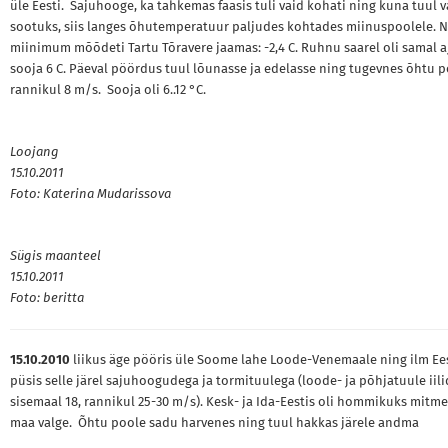
üle Eesti. Sajuhooge, ka tahkemas faasis tuli vaid kohati ning kuna tuul 
sootuks, siis langes õhutemperatuur paljudes kohtades miinuspoolele. 
miinimum mõõdeti Tartu Tõravere jaamas: -2,4 C. Ruhnu saarel oli samal a
sooja 6 C. Päeval pöördus tuul lõunasse ja edelasse ning tugevnes õhtu 
rannikul 8 m/s. Sooja oli 6..12 °C.
Loojang
15.10.2011
Foto: Katerina Mudarissova
Sügis maanteel
15.10.2011
Foto: beritta
15.10.2010
liikus äge pööris üle Soome lahe Loode-Venemaale ning ilm Ee
püsis selle järel sajuhoogudega ja tormituulega (loode- ja põhjatuule iili
sisemaal 18, rannikul 25-30 m/s). Kesk- ja Ida-Eestis oli hommikuks mitme
maa valge. Õhtu poole sadu harvenes ning tuul hakkas järele andma