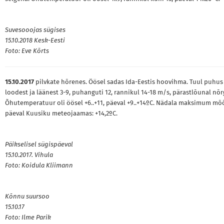
Suvesooojas sügises
15.10.2018 Kesk-Eesti
Foto: Eve Kõrts
15.10.2017
pilvkate hõrenes. Öösel sadas Ida-Eestis hoovihma. Tuul puhus
loodest ja läänest 3-9, puhanguti 12, rannikul 14-18 m/s, pärastlõunal nõ
Õhutemperatuur oli öösel +6..+11, päeval +9..+14ºC. Nädala maksimum mõ
päeval Kuusiku meteojaamas: +14,2ºC.
Päikselisel sügispäeval
15.10.2017. Vihula
Foto: Koidula Kliimann
Kõnnu suursoo
15.10.17
Foto: Ilme Parik