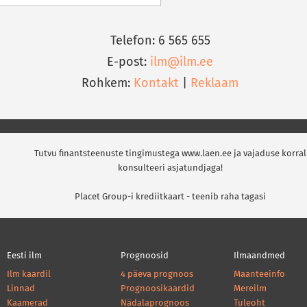
Telefon: 6 565 655
E-post:
ilm@ilm.ee
Rohkem:
Kontakt
|
Reklaam
Tutvu finantsteenuste tingimustega www.laen.ee ja vajaduse korral
konsulteeri asjatundjaga!
Placet Group-i krediitkaart - teenib raha tagasi
Eesti ilm
Prognoosid
Ilmaandmed
Ilm kaardil
4 päeva prognoos
Maanteeinfo
Linnad
Prognoosikaardid
Mereilm
Kaamerad
Nädalaprognoos
Tuleoht