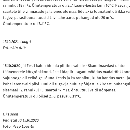
rannikul 18 m/s. Õhutemperatuur oli 2..7, Lääne-Eestis kuni 10°C. Päeval j
saartele tihe vihmasadu ja laienes üle maa. Edela- ja lõunatuul oli ikka v
tugev, pärastlõunal tõusid Liivi lahe ääres puhangud üle 20 m/s.
Õhutemperatuur oli 7..11°C.
15.10.2021. Laagri
Foto: Ain Avik
15.10.2020
jäi Eesti kahe rõhuala pihtide vahele - Skandinaaviast ulatus
Läänemerele kõrgrõhkkond, Eesti idapiiri tagant möödus madalrõhkkond
Sajuhooge oli eelkõige Lõuna-Eestis ja ka rannikul, kuhu kandus mere- ja
kohal arenevaid pilvi. Tuul oli tugev ja puhus põhjast ja kirdest, puhangu
sisemaal 12, rannikul 15, saartel 17 m/s, õhtul tuul veidi nõrgenes.
Õhutemperatuur oli öösel 2...8, päeval 8..11°C.
Üks seen
Pildistatud 15.10.2020
Foto: Peep Loorits