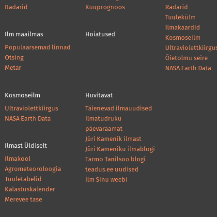
Radarid
Kuuprognoos
Radarid
Tuulekülm
Ilmakaardid
Ilm maailmas
Hoiatused
Kosmoseilm
Populaarsemad linnad
Ultraviolettkiirgu
Otsing
Õietolmu seire
Metar
NASA Earth Data
Kosmoseilm
Huvitavat
Ultraviolettkiirgus
Täienevad ilmauudised
NASA Earth Data
Ilmatüdruku
päevaraamat
Jüri Kamenik ilmast
Ilmast Üldiselt
Jüri Kameniku ilmablogi
Ilmakool
Tarmo Tanilsoo blogi
Agrometeoroloogia
teadus.ee uudised
Tuuletabelid
Ilm Sinu weebi
Kalastuskalender
Merevee tase