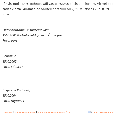
Jõhvis kuni 11,8°C Ruhnus. Ööl vastu 16.10.05 püsis tuuline ilm. Mitmel po
sadas vihma. Minimaalne õhutemperatuur oli 2,9°C Mustvees kuni 8,8°C
Vilsandil.
Oktoobrihommik kuuseladvast
15.10.2005 Põdrala vald, Jõku ja Õhne jõe luht
Foto: porr
Saunikud
15.10.2005
Foto: Eduard1
Sügisene Kadriorg
15.10.2004
Foto: ragnar14