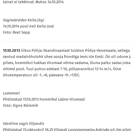
lainet ei tekkinud. Muhus 14.10.2014
Sügisvärvides Keila jõgi
14.10.2014 pool neli Keila-Joal
Foto: Reet Sepp
15.10.2013
liikus Põhja-Skandinaaviast tsüklon Põhja-Venemaale, sellega
seotud madalrõhulohk ühes sooja frondiga levis üle Eesti. Öö oli udune j
pilves, hommikul hakkas Virumaal vihma sadama, lõuna paiku sadas juba
mitmel pool. Tuul puhus edelast 7-10, põhjarannikul 12-14 m/s. Öine
õhutemperatuur oli -1..+8, päevane +9..+13ºC.
Lumemari
Pildistatud 15.10.2013 hommikul Lääne-Virumaal
Foto: Signe Nõmmik
Värviline sügis Viljandis
Pildistatud 15.oktoobril 16.25 Viljandi Lossivaremetes.Kahjuks oli ilm pilvi