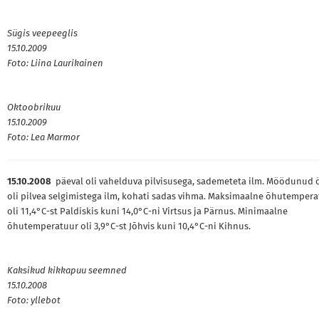
Sügis veepeeglis
15.10.2009
Foto: Liina Laurikainen
Oktoobrikuu
15.10.2009
Foto: Lea Marmor
15.10.2008
päeval oli vahelduva pilvisusega, sademeteta ilm. Möödunud 
oli pilvea selgimistega ilm, kohati sadas vihma. Maksimaalne õhutemper
oli 11,4°C-st Paldiskis kuni 14,0°C-ni Virtsus ja Pärnus. Minimaalne
õhutemperatuur oli 3,9°C-st Jõhvis kuni 10,4°C-ni Kihnus.
Kaksikud kikkapuu seemned
15.10.2008
Foto:
yllebot