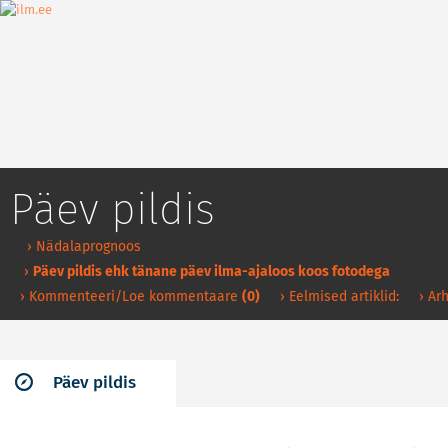
Päev pildis
› Nädalaprognoos
›
Päev pildis ehk tänane päev ilma-ajaloos koos fotodega
› Kommenteeri/Loe kommentaare
(0)
› Eelmised artiklid:
› Arh
Päev pildis