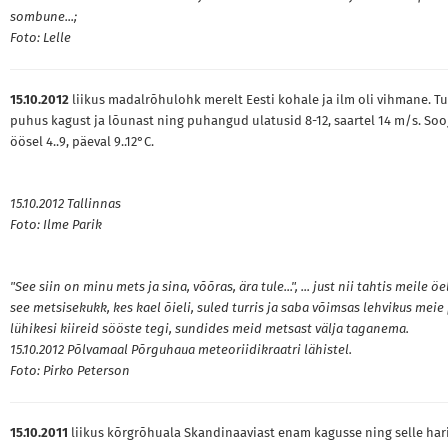
sombune...;
Foto: Lelle
15.10.2012
liikus madalrõhulohk merelt Eesti kohale ja ilm oli vihmane. Tu
puhus kagust ja lõunast ning puhangud ulatusid 8-12, saartel 14 m/s. Sooj
öösel 4..9, päeval 9..12°C.
15.10.2012 Tallinnas
Foto: Ilme Parik
"See siin on minu mets ja sina, võõras, ära tule...", ... just nii tahtis meile ö
see metsisekukk, kes kael õieli, suled turris ja saba võimsas lehvikus meie
lühikesi kiireid sööste tegi, sundides meid metsast välja taganema.
15.10.2012 Põlvamaal Põrguhaua meteoriidikraatri lähistel.
Foto: Pirko Peterson
15.10.2011
liikus kõrgrõhuala Skandinaaviast enam kagusse ning selle hari