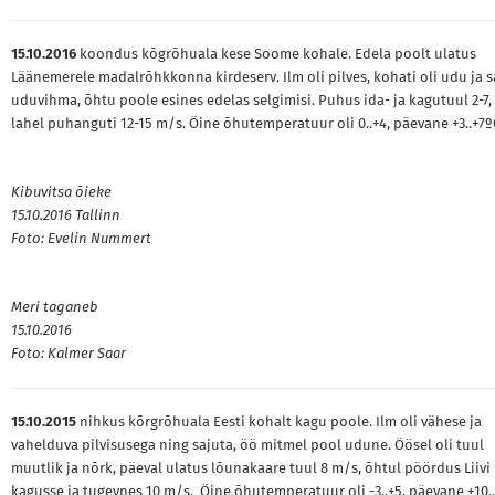
15.10.2016
koondus kõgrõhuala kese Soome kohale. Edela poolt ulatus
Läänemerele madalrõhkkonna kirdeserv. Ilm oli pilves, kohati oli udu ja 
uduvihma, õhtu poole esines edelas selgimisi. Puhus ida- ja kagutuul 2-7, 
lahel puhanguti 12-15 m/s. Öine õhutemperatuur oli 0..+4, päevane +3..+7º
Kibuvitsa õieke
15.10.2016 Tallinn
Foto: Evelin Nummert
Meri taganeb
15.10.2016
Foto: Kalmer Saar
15.10.2015
nihkus kõrgrõhuala Eesti kohalt kagu poole. Ilm oli vähese ja
vahelduva pilvisusega ning sajuta, öö mitmel pool udune. Öösel oli tuul
muutlik ja nõrk, päeval ulatus lõunakaare tuul 8 m/s, õhtul pöördus Liivi 
kagusse ja tugevnes 10 m/s. Öine õhutemperatuur oli -3..+5, päevane +10..