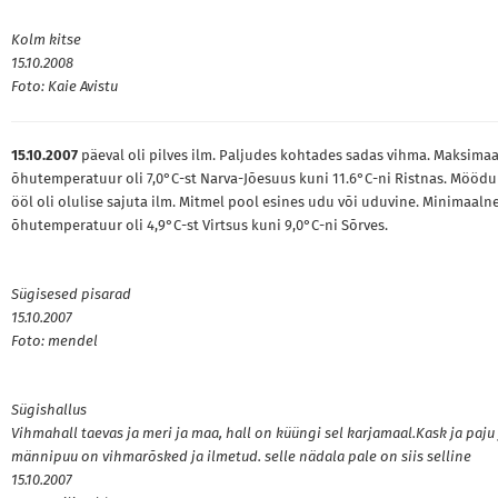
Kolm kitse
15.10.2008
Foto: Kaie Avistu
15.10.2007
päeval oli pilves ilm. Paljudes kohtades sadas vihma. Maksima
õhutemperatuur oli 7,0°C-st Narva-Jõesuus kuni 11.6°C-ni Ristnas. Mööd
ööl oli olulise sajuta ilm. Mitmel pool esines udu või uduvine. Minimaaln
õhutemperatuur oli 4,9°C-st Virtsus kuni 9,0°C-ni Sõrves.
Sügisesed pisarad
15.10.2007
Foto: mendel
Sügishallus
Vihmahall taevas ja meri ja maa, hall on küüngi sel karjamaal.Kask ja paju 
männipuu on vihmarõsked ja ilmetud. selle nädala pale on siis selline
15.10.2007