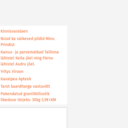
Kinnisvaralaen
Nüüd ka väikesed pildid Minu
Prindist
Kanuu- ja parvematkad Tallinna
lähistel Keila jõel ning Pärnu
lähistel Audru jõel.
Yritys Viroon
Kavalpea Apteek
Tarot kaarditarga vastuvõtt
Pakendatud graniitkillustik
libeduse tõrjeks: 30kg 3,5€+KM