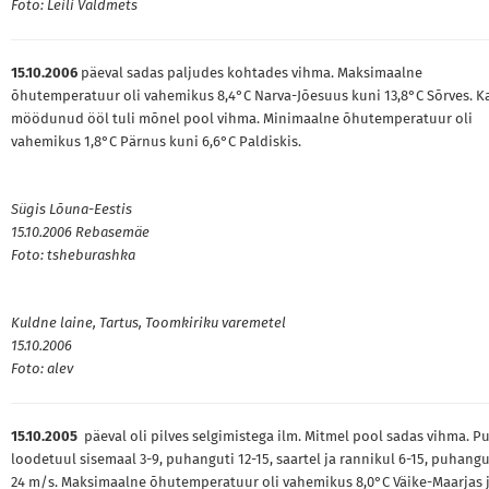
Foto: Leili Valdmets
15.10.2006
päeval sadas paljudes kohtades vihma. Maksimaalne
õhutemperatuur oli vahemikus 8,4°C Narva-Jõesuus kuni 13,8°C Sõrves. K
möödunud ööl tuli mõnel pool vihma. Minimaalne õhutemperatuur oli
vahemikus 1,8°C Pärnus kuni 6,6°C Paldiskis.
Sügis Lõuna-Eestis
15.10.2006 Rebasemäe
Foto:
tsheburashka
Kuldne laine, Tartus, Toomkiriku varemetel
15.10.2006
Foto: alev
15.10.2005
päeval oli pilves selgimistega ilm. Mitmel pool sadas vihma. P
loodetuul sisemaal 3-9, puhanguti 12-15, saartel ja rannikul 6-15, puhangu
24 m/s. Maksimaalne õhutemperatuur oli vahemikus 8,0°C Väike-Maarjas 