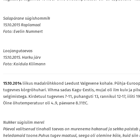
Salapärane sügishommik
15.10.2015 Raplamaal
Foto: Evelin Nummert
Loojangutaevas
15.10.2015. Harku järv
Foto: Koidula Kliimann
15.10.2014
liikus madalrõhkkond Leedust Valgevene kohale. Põhja-Euroo
tugevnes kõrgrõhuhari. Vihma sadas Kagu-Eestis, mujal oli ilm kuiv ja pil
selgimistega. Kirdetuul tugevnes 7-11, puhanguti 13, rannikul 12-17, iiliti 1
Öine õhutemperatuur oli 4..9, päevane 8..11ºC.
Nukker sügisilm merel
Päeval valitsenud tinahall taevas on murenema hakanud ja sekka paistab 
heledamaid toone.Puhus tugev maatuul, seega oli olemine kõle, kuid siin