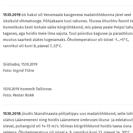
15.10.2019
öö hakul oli Venemaale kaugeneva madalrõhkkonna järel veel
üksikuid vihmahooge. Põhjakaare tuul rahunes. Tõusva õhurõhu foonil t
hommikuks Eesti kohale väike kõrgrõhkkond, mis päeva peale Peipsi tah
taganes, aga hoidis meie ilma sajuta. Tuul pöördus kagusse ja pärastlõun
muutus saartest alates tugevamaks. Õhutemperatuur oli öösel -1...+5°C,
rannikul oli kuni 8, päeval 7...12°C.
Siidisaba, 15.10.2019
Foto: Ingrid Tiitre
15.10.2019 hommik Tallinnas
Foto: Peeter Rokk
15.10.2018
jõudis Skandinaavia põhjatippu uus madalrõhkkond, selle loh
ulatus Läänemereni ning hoidis Läänemere ümbruses lõuna- ja edelatuul
üleval, puhanguid oli 14-15 m/s. Võimas kõrgrõhkkond hoidis taeva üsna
selgena. Õhutemperatuur oli öösel 4..9, rannikul kuni 13, päeval 14..20°C.