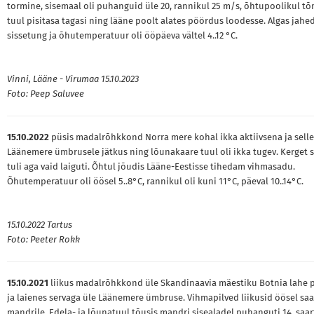
tormine, sisemaal oli puhanguid üle 20, rannikul 25 m/s, õhtupoolikul t
tuul pisitasa tagasi ning lääne poolt alates pöördus loodesse. Algas jahe
sissetung ja õhutemperatuur oli ööpäeva vältel 4..12 °C.
Vinni, Lääne - Virumaa 15.10.2023
Foto: Peep Saluvee
15.10.2022
püsis madalrõhkkond Norra mere kohal ikka aktiivsena ja selle
Läänemere ümbrusele jätkus ning lõunakaare tuul oli ikka tugev. Kerget 
tuli aga vaid laiguti. Õhtul jõudis Lääne-Eestisse tihedam vihmasadu.
Õhutemperatuur oli öösel 5..8°C, rannikul oli kuni 11°C, päeval 10..14°C.
15.10.2022 Tartus
Foto: Peeter Rokk
15.10.2021
liikus madalrõhkkond üle Skandinaavia mäestiku Botnia lahe 
ja laienes servaga üle Läänemere ümbruse. Vihmapilved liikusid öösel saa
mandrile. Edela- ja lõunatuul tõusis mandri sisealadel puhanguti 14, saart