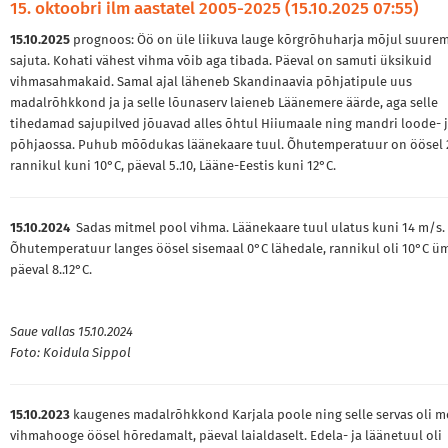
15. oktoobri ilm aastatel 2005-2025 (15.10.2025 07:55)
15.10.2025
prognoos: Öö on üle liikuva lauge kõrgrõhuharja mõjul suure
sajuta. Kohati vähest vihma võib aga tibada. Päeval on samuti üksikuid
vihmasahmakaid. Samal ajal läheneb Skandinaavia põhjatipule uus
madalrõhkkond ja ja selle lõunaserv laieneb Läänemere äärde, aga selle
tihedamad sajupilved jõuavad alles õhtul Hiiumaale ning mandri loode- 
põhjaossa. Puhub mõõdukas läänekaare tuul. Õhutemperatuur on öösel 2
rannikul kuni 10°C, päeval 5..10, Lääne-Eestis kuni 12°C.
15.10.2024
Sadas mitmel pool vihma. Läänekaare tuul ulatus kuni 14 m/s.
Õhutemperatuur langes öösel sisemaal 0°C lähedale, rannikul oli 10°C ü
päeval 8..12°C.
Saue vallas 15.10.2024
Foto: Koidula Sippol
15.10.2023
kaugenes madalrõhkkond Karjala poole ning selle servas oli m
vihmahooge öösel hõredamalt, päeval laialdaselt. Edela- ja läänetuul oli