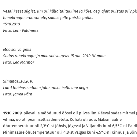
Veski keset sügist.
Ilm oli küllaltki tuuline ja kõle, aeg-ajalt puistas pilv pi
lumekruupe krae vahele, samas jälle paistis päike.
15.10.2010
Foto: Leili Valdmets
Maa sai valgeks
Sadas rahekruupe ja maa sai valgeks 15.okt. 2010 Nõmme
Foto: Lea Marmor
Simuna15.10.2010
Lund hakkas sadama juba öösel kella ühe aegu
Foto: Janek Pärn
15.10.2009
päeval ja möödunud öösel oli pilves ilm. Päeval sadas mitmel
vihma, öö oli peamiselt sademeteta. Kohati oli udu. Maksimaalne
õhutemperatuur oli 3,3°C-st Jõhvis, Jõgeval ja Viljandis kuni 6,5°C-ni Paldi
Minimaalne õhutemperatuur oli -1,8-st Valgas kuni 4,5°C-ni Kihnus ja Sõrv