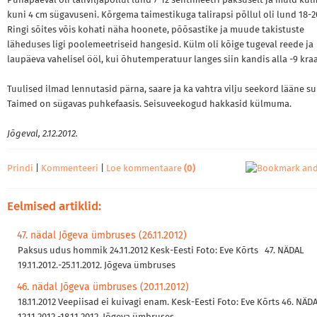
Pühapäeval oli taliviljapõllul lund 7-12 sentimeetri paksuselt ja muld k
kuni 4 cm sügavuseni. Kõrgema taimestikuga talirapsi põllul oli lund 18-2
Ringi sõites võis kohati näha hoonete, põõsastike ja muude takistuste
läheduses ligi poolemeetriseid hangesid. Külm oli kõige tugeval reede ja
laupäeva vahelisel ööl, kui õhutemperatuur langes siin kandis alla -9 kraa
Tuulised ilmad lennutasid pärna, saare ja ka vahtra vilju seekord lääne s
Taimed on sügavas puhkefaasis. Seisuveekogud hakkasid külmuma.
Jõgeval, 2.12.2012.
Prindi
|
Kommenteeri
|
Loe kommentaare
(0)
Eelmised artiklid:
47. nädal Jõgeva ümbruses (26.11.2012)
Paksus udus hommik 24.11.2012 Kesk-Eesti Foto: Eve Kõrts 47. NÄDAL
19.11.2012.-25.11.2012. Jõgeva ümbruses
46. nädal Jõgeva ümbruses (20.11.2012)
18.11.2012 Veepiisad ei kuivagi enam. Kesk-Eesti Foto: Eve Kõrts 46. NÄD