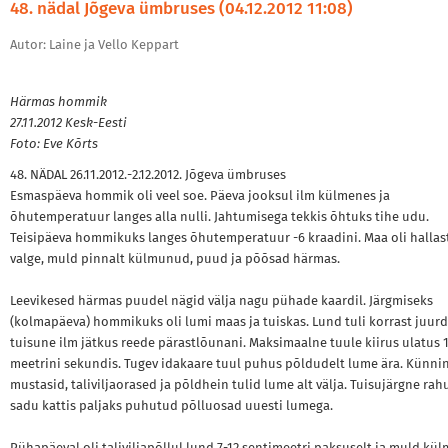
48. nädal Jõgeva ümbruses (04.12.2012 11:08)
Autor: Laine ja Vello Keppart
Härmas hommik
27.11.2012 Kesk-Eesti
Foto: Eve Kõrts
48. NÄDAL 26.11.2012.-2.12.2012. Jõgeva ümbruses
Esmaspäeva hommik oli veel soe. Päeva jooksul ilm külmenes ja
õhutemperatuur langes alla nulli. Jahtumisega tekkis õhtuks tihe udu.
Teisipäeva hommikuks langes õhutemperatuur -6 kraadini. Maa oli hallas
valge, muld pinnalt külmunud, puud ja põõsad härmas.
Leevikesed härmas puudel nägid välja nagu pühade kaardil. Järgmiseks
(kolmapäeva) hommikuks oli lumi maas ja tuiskas. Lund tuli korrast juurd
tuisune ilm jätkus reede pärastlõunani. Maksimaalne tuule kiirus ulatus 
meetrini sekundis. Tugev idakaare tuul puhus põldudelt lume ära. Künni
mustasid, taliviljaorased ja põldhein tulid lume alt välja. Tuisujärgne ra
sadu kattis paljaks puhutud põlluosad uuesti lumega.