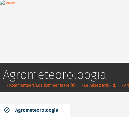
Agrometeoroloogia
› Kommenteeri/Loe kommentaare
(0)
› Eelmised artiklid:
› Ar
Agrometeoroloogia