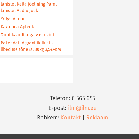
lähistel Keila jõel ning Pärnu
lähistel Audru jõel.
Yritys Viroon
Kavalpea Apteek
Tarot kaarditarga vastuvõtt
Pakendatud graniitkillustik
libeduse tõrjeks: 30kg 3,5€+KM
Telefon: 6 565 655
E-post:
ilm@ilm.ee
Rohkem:
Kontakt
|
Reklaam