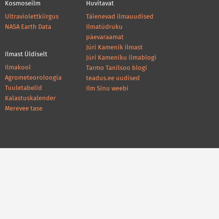
Kosmoseilm
Huvitavat
Ultraviolettkiirgus
Täienevad ilmauudised
NASA Earth Data
Ilmatüdruku
päevaraamat
Jüri Kamenik ilmast
Ilmast Üldiselt
Jüri Kameniku ilmablogi
Ilmakool
Tarmo Tanilsoo blogi
Agrometeoroloogia
teadus.ee uudised
Tuuletabelid
Ilm Sinu weebi
Kalastuskalender
Merevee tase