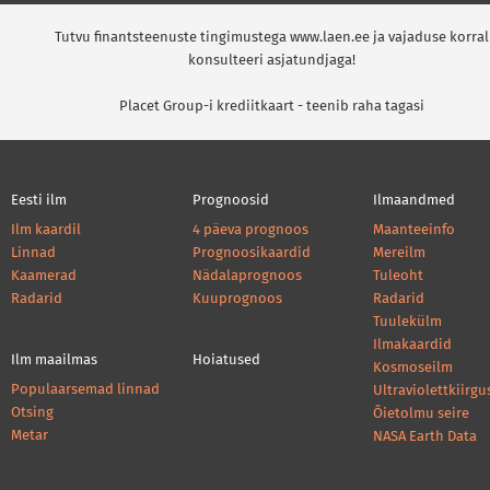
Tutvu finantsteenuste tingimustega www.laen.ee ja vajaduse korral
konsulteeri asjatundjaga!
Placet Group-i krediitkaart - teenib raha tagasi
Eesti ilm
Prognoosid
Ilmaandmed
Ilm kaardil
4 päeva prognoos
Maanteeinfo
Linnad
Prognoosikaardid
Mereilm
Kaamerad
Nädalaprognoos
Tuleoht
Radarid
Kuuprognoos
Radarid
Tuulekülm
Ilmakaardid
Ilm maailmas
Hoiatused
Kosmoseilm
Populaarsemad linnad
Ultraviolettkiirgu
Otsing
Õietolmu seire
Metar
NASA Earth Data