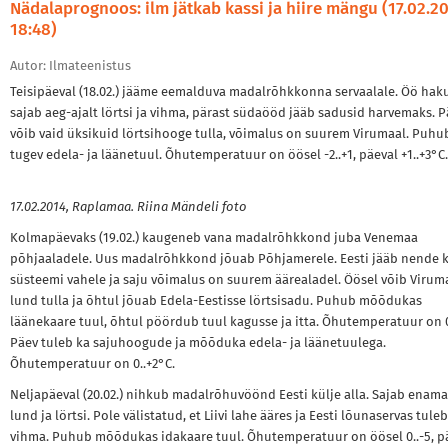
Nädalaprognoos: ilm jätkab kassi ja hiire mängu (17.02.2
18:48)
Autor: Ilmateenistus
Teisipäeval (18.02.) jääme eemalduva madalrõhkkonna servaalale. Öö hak
sajab aeg-ajalt lörtsi ja vihma, pärast südaööd jääb sadusid harvemaks. P
võib vaid üksikuid lörtsihooge tulla, võimalus on suurem Virumaal. Puhu
tugev edela- ja läänetuul. Õhutemperatuur on öösel -2..+1, päeval +1..+3°C.
17.02.2014, Raplamaa. Riina Mändeli foto
Kolmapäevaks (19.02.) kaugeneb vana madalrõhkkond juba Venemaa
põhjaaladele. Uus madalrõhkkond jõuab Põhjamerele. Eesti jääb nende 
süsteemi vahele ja saju võimalus on suurem äärealadel. Öösel võib Virum
lund tulla ja õhtul jõuab Edela-Eestisse lörtsisadu. Puhub mõõdukas
läänekaare tuul, õhtul pöördub tuul kagusse ja itta. Õhutemperatuur on 0
Päev tuleb ka sajuhoogude ja mõõduka edela- ja läänetuulega.
Õhutemperatuur on 0..+2°C.
Neljapäeval (20.02.) nihkub madalrõhuvöönd Eesti külje alla. Sajab enama
lund ja lörtsi. Pole välistatud, et Liivi lahe ääres ja Eesti lõunaservas tule
vihma. Puhub mõõdukas idakaare tuul. Õhutemperatuur on öösel 0..-5, p