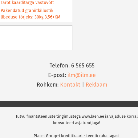
Tarot kaarditarga vastuvõtt
Pakendatud graniitkillustik
libeduse tõrjeks: 30kg 3,5€+KM
Telefon: 6 565 655
E-post:
ilm@ilm.ee
Rohkem:
Kontakt
|
Reklaam
Tutvu finantsteenuste tingimustega www.laen.ee ja vajaduse korral
konsulteeri asjatundjaga!
Placet Group-i krediitkaart - teenib raha tagasi