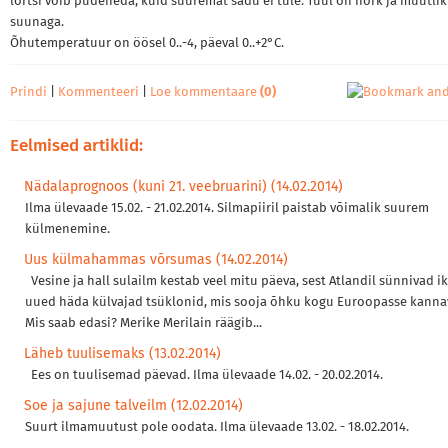
lörtsi võib pudeneda, kuid suuremat sadu ei tule. Tuul on nõrk ja muutli
suunaga.
Õhutemperatuur on öösel 0..-4, päeval 0..+2°C.
Prindi
|
Kommenteeri
|
Loe kommentaare
(0)
Eelmised artiklid:
Nädalaprognoos (kuni 21. veebruarini) (14.02.2014)
Ilma ülevaade 15.02. - 21.02.2014. Silmapiiril paistab võimalik suurem
külmenemine.
Uus külmahammas võrsumas (14.02.2014)
Vesine ja hall sulailm kestab veel mitu päeva, sest Atlandil sünnivad i
uued häda külvajad tsüklonid, mis sooja õhku kogu Euroopasse kanna
Mis saab edasi? Merike Merilain räägib...
Läheb tuulisemaks (13.02.2014)
Ees on tuulisemad päevad. Ilma ülevaade 14.02. - 20.02.2014.
Soe ja sajune talveilm (12.02.2014)
Suurt ilmamuutust pole oodata. Ilma ülevaade 13.02. - 18.02.2014.