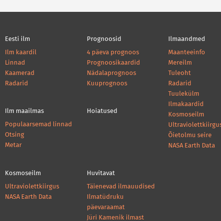
Eesti ilm
Prognoosid
Ilmaandmed
Ilm kaardil
4 päeva prognoos
Maanteeinfo
Linnad
Prognoosikaardid
Mereilm
Kaamerad
Nädalaprognoos
Tuleoht
Radarid
Kuuprognoos
Radarid
Tuulekülm
Ilmakaardid
Ilm maailmas
Hoiatused
Kosmoseilm
Populaarsemad linnad
Ultraviolettkiirgu
Otsing
Õietolmu seire
Metar
NASA Earth Data
Kosmoseilm
Huvitavat
Ultraviolettkiirgus
Täienevad ilmauudised
NASA Earth Data
Ilmatüdruku
päevaraamat
Jüri Kamenik ilmast