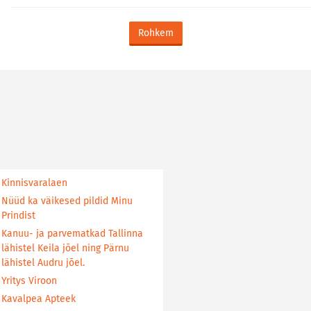
Rohkem
Kinnisvaralaen
Nüüd ka väikesed pildid Minu
Prindist
Kanuu- ja parvematkad Tallinna
lähistel Keila jõel ning Pärnu
lähistel Audru jõel.
Yritys Viroon
Kavalpea Apteek