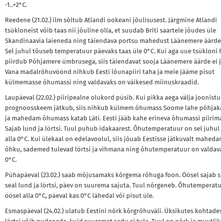
-1..+2°C.
Reedene (21.02.) ilm sõltub Atlandi ookeani jõulisusest. Järgmine Atlandi
tsükloneist võib taas nii jõuline olla, et suudab Briti saartele jõudes üle
Skandinaavia laieneda ning täiendava portsu mahedust Läänemere äärde
Sel juhul tõuseb temperatuur päevaks taas üle 0°C. Kui aga uue tsükloni 
piirdub Põhjamere ümbrusega, siis täiendavat sooja Läänemere äärde ei 
Vana madalrõhuvöönd nihkub Eesti lõunapiiri taha ja meie jääme pisut
külmemasse õhumassi ning valdavaks on väikesed miinuskraadid.
Laupäeval (22.02.) piiripealne olukord püsib. Kui pikka aega välja joonist
prognoosskeem jätkub, siis nihkub külmem õhumass Soome lahe põhjak
ja mahedam õhumass katab Läti. Eesti jääb kahe erineva õhumassi piirima
Sajab lund ja lörtsi. Tuul puhub idakaarest. Õhutemperatuur on sel juhul
alla 0°C. Kui ülekaal on edelavoolul, siis jõuab Eestisse jätkuvalt mahed
õhku, sademed tulevad lörtsi ja vihmana ning õhutemperatuur on valdava
0°C.
Pühapäeval (23.02.) saab mõjusamaks kõrgema rõhuga foon. Öösel sajab s
seal lund ja lörtsi, päev on suurema sajuta. Tuul nõrgeneb. Õhutemperat
öösel alla 0°C, päeval kas 0°C lähedal või pisut üle.
Esmaspäeval (24.02.) ulatub Eestini nõrk kõrgrõhuväli. Üksikutes kohtades