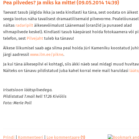
Pea pilvedes? Ja miks ka mitte! (09.05.2014 14:39)
Taevast tasub jälgida ikka ja seda kindlasti ka täna, sest oodata on äikest 
seega lootus näha tavalisest dramaatilisemaid pilvevorme. Pealelõunasel 
näitas
radaripilt
äikesevõimalust Läänemaal (oranžid ja punased alad
vihmapilvede keskel). Kindlasti tasub käepärast hoida fotokaamera või pi
telefon, sest
Pilvejaht
tuleb ka tänavu!
Äikese liikumisel saab aga silma peal hoida Jüri Kameniku koostatud juhi
järgi aadressil
www.ilm.ee/pikne
.
Ja kui täna äikesepilvi ei kohtagi, siis äkki näeb seal midagi muud huvitav
Näiteks on tänavu pildistatud juba kahel korral meie mail haruldasi
lääts
Irisatsioon läätspilvedega.
Pildistatud 7.mail kell 17.26 Kiviõlis
Foto: Merle Poll
Prindi
|
Kommenteeri
|
Loe kommentaare
(1)