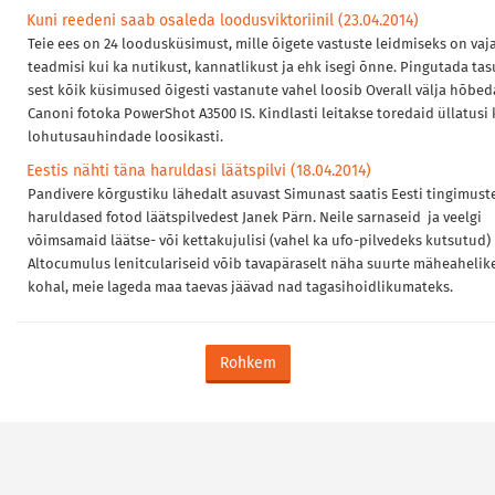
Kuni reedeni saab osaleda loodusviktoriinil (23.04.2014)
Teie ees on 24 loodusküsimust, mille õigete vastuste leidmiseks on vaja
teadmisi kui ka nutikust, kannatlikust ja ehk isegi õnne. Pingutada tas
sest kõik küsimused õigesti vastanute vahel loosib Overall välja hõbed
Canoni fotoka PowerShot A3500 IS. Kindlasti leitakse toredaid üllatusi 
lohutusauhindade loosikasti.
Eestis nähti täna haruldasi läätspilvi (18.04.2014)
Pandivere kõrgustiku lähedalt asuvast Simunast saatis Eesti tingimust
haruldased fotod läätspilvedest Janek Pärn. Neile sarnaseid ja veelgi
võimsamaid läätse- või kettakujulisi (vahel ka ufo-pilvedeks kutsutud)
Altocumulus lenitculariseid võib tavapäraselt näha suurte mäheahelik
kohal, meie lageda maa taevas jäävad nad tagasihoidlikumateks.
Rohkem