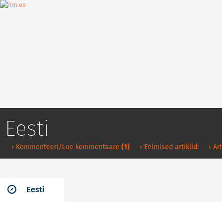
Eesti
› Kommenteeri/Loe kommentaare
(1)
› Eelmised artiklid:
› Ar
Eesti