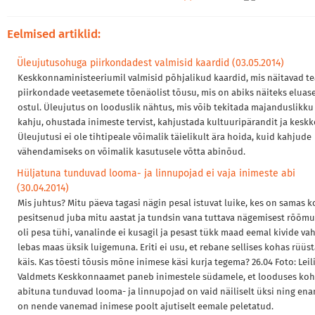
Eelmised artiklid:
Üleujutusohuga piirkondadest valmisid kaardid (03.05.2014)
Keskkonnaministeeriumil valmisid põhjalikud kaardid, mis näitavad t
piirkondade veetasemete tõenäolist tõusu, mis on abiks näiteks elua
ostul. Üleujutus on looduslik nähtus, mis võib tekitada majanduslikku
kahju, ohustada inimeste tervist, kahjustada kultuuripärandit ja kesk
Üleujutusi ei ole tihtipeale võimalik täielikult ära hoida, kuid kahjude
vähendamiseks on võimalik kasutusele võtta abinõud.
Hüljatuna tunduvad looma- ja linnupojad ei vaja inimeste abi
(30.04.2014)
Mis juhtus? Mitu päeva tagasi nägin pesal istuvat luike, kes on samas 
pesitsenud juba mitu aastat ja tundsin vana tuttava nägemisest rõõmu
oli pesa tühi, vanalinde ei kusagil ja pesast tükk maad eemal kivide va
lebas maas üksik luigemuna. Eriti ei usu, et rebane sellises kohas rüü
käis. Kas tõesti tõusis mõne inimese käsi kurja tegema? 26.04 Foto: Leil
Valdmets Keskkonnaamet paneb inimestele südamele, et looduses ko
abituna tunduvad looma- ja linnupojad on vaid näiliselt üksi ning ena
on nende vanemad inimese poolt ajutiselt eemale peletatud.