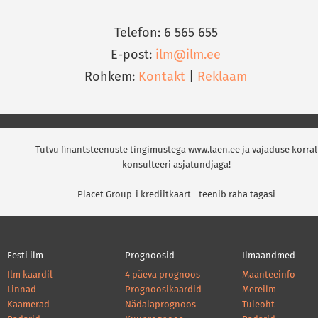
Telefon: 6 565 655
E-post:
ilm@ilm.ee
Rohkem:
Kontakt
|
Reklaam
Tutvu finantsteenuste tingimustega www.laen.ee ja vajaduse korral
konsulteeri asjatundjaga!
Placet Group-i krediitkaart - teenib raha tagasi
Eesti ilm
Prognoosid
Ilmaandmed
Ilm kaardil
4 päeva prognoos
Maanteeinfo
Linnad
Prognoosikaardid
Mereilm
Kaamerad
Nädalaprognoos
Tuleoht