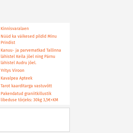
Kinnisvaralaen
Nüüd ka väikesed pildid Minu
Prindist
Kanuu- ja parvematkad Tallinna
lähistel Keila jõel ning Pärnu
lähistel Audru jõel.
Yritys Viroon
Kavalpea Apteek
Tarot kaarditarga vastuvõtt
Pakendatud graniitkillustik
libeduse tõrjeks: 30kg 3,5€+KM