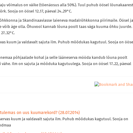
aju võimalus on väike (tõenäosus alla 50%). Tuul puhub öösel lõunakaarest
k. Sooja on öösel 12..17, päeval 24..29°C.
grõhkkonna ja Skandinaaviasse laieneva madalrõhkkonna piirimaile. Öösel j
e võib äge olla. Õhuvool kannab lõuna poolt taas väga kuuma õhku juurde.
27..32°C.
vas kuum ja valdavalt sajuta ilm. Puhub mõõdukas kagutuul. Sooja on ööse
Venemaa põhjaalade kohal ja selle lääneserva mööda kandub lõuna poolt
 vähe. Ilm on sajuta ja mõõduka kagutuulega. Sooja on öösel 17..22, päeval
tulemas on uus kuumarekord? (28.07.2014)
servas kuum ja valdavalt sajuta ilm. Puhub mõõdukas kagutuul. Sooja on
Pindmaa