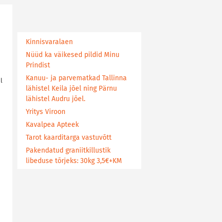
Kinnisvaralaen
Nüüd ka väikesed pildid Minu
Prindist
Kanuu- ja parvematkad Tallinna
l
lähistel Keila jõel ning Pärnu
lähistel Audru jõel.
Yritys Viroon
Kavalpea Apteek
Tarot kaarditarga vastuvõtt
Pakendatud graniitkillustik
libeduse tõrjeks: 30kg 3,5€+KM