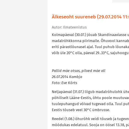
Äikeseoht suureneb (29.07.2014 11:
Autor: Ilmateenistus
Kolmapäeval (30.07.) jõuab Skandinaaviasse 
madalrõhkkonna piirimaile. Õhuvool kannab
eriti pärastlõunasel ajal. Tuul puhub lõunaka
võib üle 20°C olla, päeval 29..33°C, sajuhoogu
Pallid mäe otsas, pilved mäe all
26.07.2014 Kambja
Foto: Eve Kõrts
Neljapäeval (31.07.) liigub madalrõhulohk ü
põhiliselt Lääne-Eestis, õhtu poole muutuva
tuulepuhangud võivad tugevad olla. Tuul puhub
Eestis tõuseb veel 30°C ümbrusse.
Reedel (1.08.) õhurõhk veidi tõuseb ja tuge
mõõdukas edelatuul. Sooja on öösel 13..18, pä