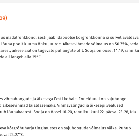
09)
uus madalrõhkkond. Eesti jääb idapoolse kõrgrõhkkonna ja survet avaldava
 lõuna poolt kuuma õhku juurde. Äikesevihmade võimalus on 50-75%, seda
arest, äikese ajal on tugevate puhangute oht. Sooja on öösel 14..19, ranniku
de all langeb alla 25°C.
hes vihmahoogude ja äikesega Eesti kohale. Ennelõunal on sajuhooge
d äikesevihmad laialdasemaks. Vihmavalingud ja äikesepilvealused
 lõunakaarest. Sooja on öösel 16..20, rannikul kuni 22, päeval 23..28, Ida-
vneva kõrgrõhuharja tingimustes on sajuhoogude võimalus väike. Puhub
eval 22..27°C.