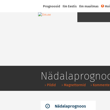
Prognoosid
Ilm Eestis
Ilm maailmas
Hoi
Nädalaprogno
› Pildid
› Magnettormid
› Kommente
Nädalaprognoos