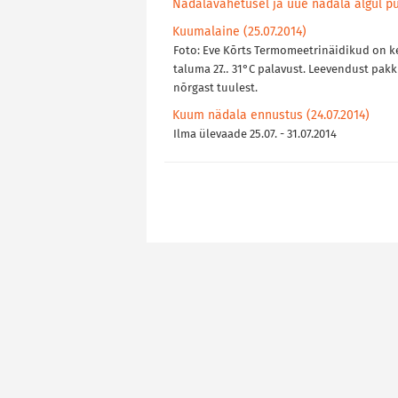
Nädalavahetusel ja uue nädala algul pü
Kuumalaine (25.07.2014)
Foto: Eve Kõrts Termomeetrinäidikud on k
taluma 27…31°C palavust. Leevendust pakku
nõrgast tuulest.
Kuum nädala ennustus (24.07.2014)
Ilma ülevaade 25.07. - 31.07.2014