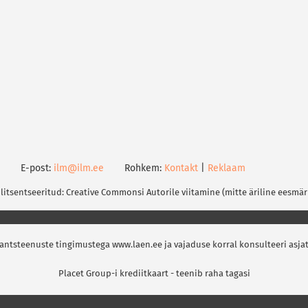
E-post:
ilm@ilm.ee
Rohkem:
Kontakt
|
Reklaam
 litsentseeritud: Creative Commonsi Autorile viitamine (mitte äriline eesmär
nantsteenuste tingimustega www.laen.ee ja vajaduse korral konsulteeri asja
Placet Group-i krediitkaart - teenib raha tagasi