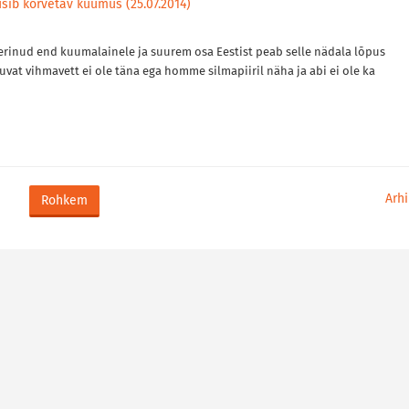
sib kõrvetav kuumus (25.07.2014)
erinud end kuumalainele ja suurem osa Eestist peab selle nädala lõpus
vat vihmavett ei ole täna ega homme silmapiiril näha ja abi ei ole ka
Arhi
Rohkem