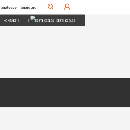
Ilmateave
Ilmajutud
M
KONTAKT
|
|
EESTI KEELES