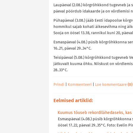
Laupäeval (2.08.) kõrgrõhkkond tugevneb ja s
päeval pöördub idakaarde ja on võrdlemisi nõr
Pühapäeval (3.08.) jääb Eesti idapoolse kõr
hommikul sajab kohati äikesevihma ning äik
Sooja on öösel 13..18, rannikul kuni 20, päeval 
Esmaspäeval (4.08.) püsib kõrgrõhkkonna ser
16..21, päeval 29..34°C.
Teisipäeval (5.08.) kõrgrõhkkond tugevneb 
jätkuvalt kuuma õhku. Niiskust on võrdlemisi
28..33°C.
Prindi
|
Kommenteeri
|
Loe kommentaare
(0)
Eelmised artiklid:
Kuumus tõuseb rekordilähedaseks, kas 
Esmaspäeval (4.08.) püsib kõrgrõhkkonna 
öösel 17..22, päeval 29..35°C. Foto: Evelin 