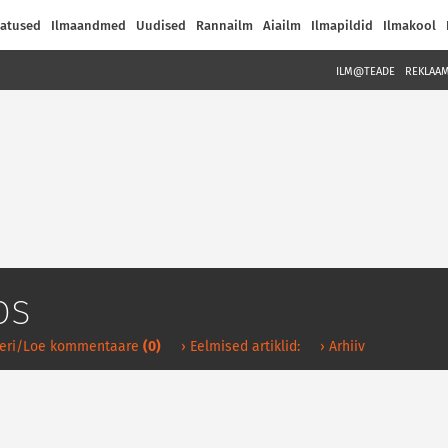
atused
Ilmaandmed
Uudised
Rannailm
Aiailm
Ilmapildid
Ilmakool
ILM@TEADE
REKLAA
os
eri/Loe kommentaare
(0)
› Eelmised artiklid:
› Arhiiv