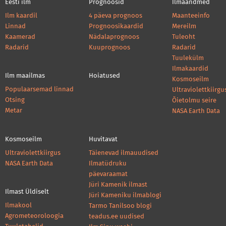
Eesti ilm
Prognoosid
Ilmaandmed
Ilm kaardil
4 päeva prognoos
Maanteeinfo
Linnad
Prognoosikaardid
Mereilm
Kaamerad
Nädalaprognoos
Tuleoht
Radarid
Kuuprognoos
Radarid
Tuulekülm
Ilmakaardid
Ilm maailmas
Hoiatused
Kosmoseilm
Populaarsemad linnad
Ultraviolettkiirgu
Otsing
Õietolmu seire
Metar
NASA Earth Data
Kosmoseilm
Huvitavat
Ultraviolettkiirgus
Täienevad ilmauudised
NASA Earth Data
Ilmatüdruku
päevaraamat
Jüri Kamenik ilmast
Ilmast Üldiselt
Jüri Kameniku ilmablogi
Ilmakool
Tarmo Tanilsoo blogi
Agrometeoroloogia
teadus.ee uudised