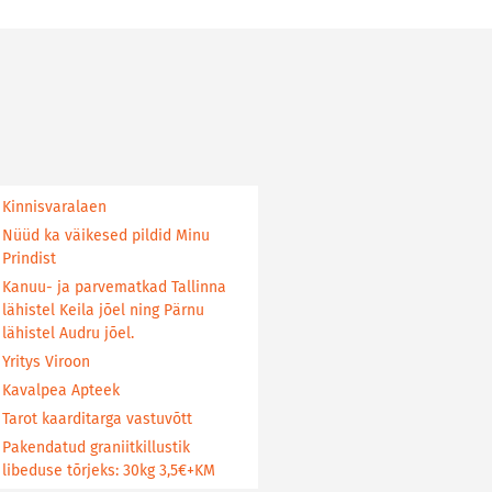
Kinnisvaralaen
Nüüd ka väikesed pildid Minu
Prindist
Kanuu- ja parvematkad Tallinna
lähistel Keila jõel ning Pärnu
lähistel Audru jõel.
Yritys Viroon
Kavalpea Apteek
Tarot kaarditarga vastuvõtt
Pakendatud graniitkillustik
libeduse tõrjeks: 30kg 3,5€+KM