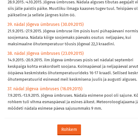
28.9.2015.-4.10.2015. Jõgeva ümbruses. Nädala alguses tibutas aegajalt v
siis jälle paistis päike. Muutliku ilmaga kaasnes tugev tuul. Teisipäev ol
päikseline ja sellele järgnes külm öö.
39. nädal Jõgeva ümbruses (30.09.2015)
21.9.2015.-27.9.2015. Jõgeva ümbruse ilm püsis kuni pühapäevani normis
soojemana. Nädala kõige soojemaks päevaks osutus neljapäev, kui
maksimaalne õhutemperatuur tõusis Jõgeval 22,3 kraadini.
38. nädal Jõgeva ümbruses (23.09.2015)
14.9.2015.-20.9.2015. ilm Jõgeva ümbruses püsis sel nädalal septembri
keskpaiga kohta erakordselt soojana. Kolmapäeval ja neljapäeval arvut
ööpäeva keskmisteks õhutemperatuurideks 16-17 kraadi. Sellised kesk
õhutemperatuurid esinevad meil keskmisena juulis ja augusti alguses.
37. nädal Jõgeva ümbruses (16.09.2015)
7.9.2015.-13.9.2015. Jõgeva ümbruses. Nädala esimene pool oli sajune. K
rohkem tuli vihma esmaspäeval ja esines äikest. Meteoroloogiajaama j
mõõdeti nädala esimese päeva sajusummaks 9 mm.
Rohkem