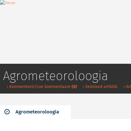
Agrometeoroloogia
› Kommenteeri/Loe kommentaare
(0)
› Eelmised artiklid:
› Ar
Agrometeoroloogia