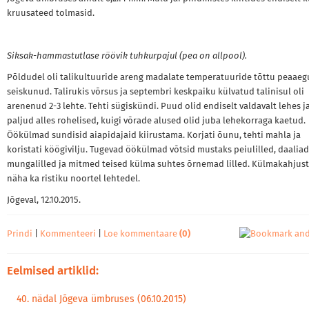
kruusateed tolmasid.
Siksak-hammastutlase röövik tuhkurpajul (pea on allpool).
Põldudel oli talikultuuride areng madalate temperatuuride tõttu peaaeg
seiskunud. Talirukis võrsus ja septembri keskpaiku külvatud talinisul oli
arenenud 2-3 lehte. Tehti sügiskündi. Puud olid endiselt valdavalt lehes j
paljud alles rohelised, kuigi võrade alused olid juba lehekorraga kaetud.
Öökülmad sundisid aiapidajaid kiirustama. Korjati õunu, tehti mahla ja
koristati köögivilju. Tugevad öökülmad võtsid mustaks peiulilled, daaliad
mungalilled ja mitmed teised külma suhtes õrnemad lilled. Külmakahjust
näha ka ristiku noortel lehtedel.
Jõgeval, 12.10.2015.
Prindi
|
Kommenteeri
|
Loe kommentaare
(0)
Eelmised artiklid:
40. nädal Jõgeva ümbruses (06.10.2015)