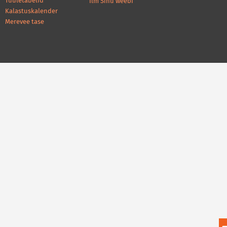
Tuuletabelid
Ilm Sinu weebi
Kalastuskalender
Merevee tase