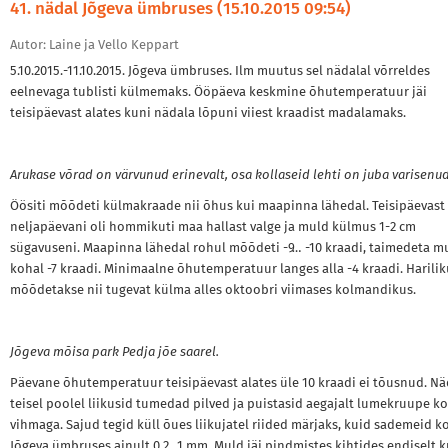
41. nädal Jõgeva ümbruses (15.10.2015 09:54)
Autor: Laine ja Vello Keppart
5.10.2015.-11.10.2015. Jõgeva ümbruses. Ilm muutus sel nädalal võrreldes
eelnevaga tublisti külmemaks. Ööpäeva keskmine õhutemperatuur jäi
teisipäevast alates kuni nädala lõpuni viiest kraadist madalamaks.
Arukase võrad on värvunud erinevalt, osa kollaseid lehti on juba varisenud
Öösiti mõõdeti külmakraade nii õhus kui maapinna lähedal. Teisipäevast
neljapäevani oli hommikuti maa hallast valge ja muld külmus 1-2 cm
sügavuseni. Maapinna lähedal rohul mõõdeti -9…-10 kraadi, taimedeta m
kohal -7 kraadi. Minimaalne õhutemperatuur langes alla -4 kraadi. Harilik
mõõdetakse nii tugevat külma alles oktoobri viimases kolmandikus.
Jõgeva mõisa park Pedja jõe saarel.
Päevane õhutemperatuur teisipäevast alates üle 10 kraadi ei tõusnud. Nä
teisel poolel liikusid tumedad pilved ja puistasid aegajalt lumekruupe k
vihmaga. Sajud tegid küll õues liikujatel riided märjaks, kuid sademeid 
Jõgeva ümbruses ainult 0,2…1 mm. Muld jäi pindmistes kihtides endiselt k