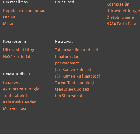
Ilm maailmas
Hoiatused
Kosmoseilm
Populaarsemad linnad
Ultraviolettkiirgu
Otsing
Õietolmu seire
Metar
NASA Earth Data
Kosmoseilm
Huvitavat
Ultraviolettkiirgus
Täienevad ilmauudised
NASA Earth Data
Ilmatüdruku
päevaraamat
Jüri Kamenik ilmast
Ilmast Üldiselt
Jüri Kameniku ilmablogi
Ilmakool
Tarmo Tanilsoo blogi
Agrometeoroloogia
teadus.ee uudised
Tuuletabelid
Ilm Sinu weebi
Kalastuskalender
Merevee tase