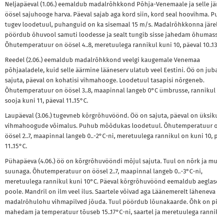
Neljapäeval (1.06.) eemaldub madalrõhkkond Põhja-Venemaale ja selle jä
öösel sajuhooge harva. Päeval sajab aga kord siin, kord seal hoovihma. 
tugev loodetuul, puhanguid on ka sisemaal 15 m/s. Madalrõhkkonna järe
pöördub õhuvool samuti loodesse ja sealt tungib sisse jahedam õhumass
Õhutemperatuur on öösel 4..8, meretuulega rannikul kuni 10, päeval 10..13
Reedel (2.06.) eemaldub madalrõhkkond veelgi kaugemale Venemaa
põhjaaladele, kuid selle äärmine lääneserv ulatub veel Eestini. Öö on jub
sajuta, päeval on kohatisi vihmahooge. Loodetuul tasapisi nõrgeneb.
Õhutemperatuur on öösel 3..8, maapinnal langeb 0°C ümbrusse, rannikul
sooja kuni 11, päeval 11..15°C.
Laupäeval (3.06.) tugevneb kõrgrõhuvöönd. Öö on sajuta, päeval on üksik
vihmahoogude võimalus. Puhub mõõdukas loodetuul. Õhutemperatuur 
öösel 2..7, maapinnal langeb 0..-2°C-ni, meretuulega rannikul on kuni 10, 
11..15°C.
Pühapäeva (4.06.) öö on kõrgrõhuvööndi mõjul sajuta. Tuul on nõrk ja mu
suunaga. Õhutemperatuur on öösel 2..7, maapinnal langeb 0..-3°C-ni,
meretuulega rannikul kuni 10°C. Päeval kõrgrõhuvöönd eemaldub aeglase
poole. Mandril on ilm veel ilus. Saartele võivad aga Läänemerelt läheneva
madalrõhulohu vihmapilved jõuda. Tuul pöördub lõunakaarde. Õhk on p
mahedam ja temperatuur tõuseb 15..17°C-ni, saartel ja meretuulega ranni