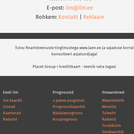
E-post:
ilm@ilm.ee
Rohkem:
Kontakt
|
Reklaam
Tutvu finantsteenuste tingimustega www.laen.ee ja vajaduse korral
konsulteeri asjatundjaga!
Placet Group-i krediitkaart - teenib raha tagasi
Eesti ilm
Prognoosid
Ilmaandmed
Ilm kaardil
4 päeva prognoos
Maanteeinfo
Linnad
Prognoosikaardid
Mereilm
Kaamerad
Nädalaprognoos
Tuleoht
Radarid
Kuuprognoos
Radarid
Tuulekülm
Ilmakaardid