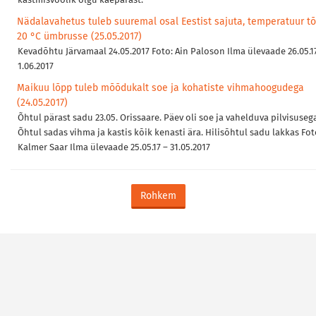
kastmisvoolik olgu käepärast.
Nädalavahetus tuleb suuremal osal Eestist sajuta, temperatuur t
20 °C ümbrusse (25.05.2017)
Kevadõhtu Järvamaal 24.05.2017 Foto: Ain Paloson Ilma ülevaade 26.05.1
1.06.2017
Maikuu lõpp tuleb mõõdukalt soe ja kohatiste vihmahoogudega
(24.05.2017)
Õhtul pärast sadu 23.05. Orissaare. Päev oli soe ja vahelduva pilvisuseg
Õhtul sadas vihma ja kastis kõik kenasti ära. Hilisõhtul sadu lakkas Fot
Kalmer Saar Ilma ülevaade 25.05.17 – 31.05.2017
Rohkem