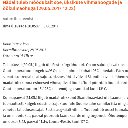
Nädal tuleb mõõdukalt soe, üksikute vihmahoogude ja
öökülmaohuga (29.05.2017 12:22)
Autor: Ilmateenistus
Ilma ülevaade 30.05.17 – 5.06.2017
Kaunistus oksal
Karmiinleevike, 28.05.2017
Foto: Ingrid Tiitre
Teisipäeval (30.05.) liigub üle Eesti kõrgrõhuhari. Öö on sajuta ja vaikne.
Õhutemperatuur langeb 4..9°C-ni, maapinnal kohati 0°C lähedale. Päev o
samuti suuremal osal sajuta, üksnes õhtul võivad Skandinaaviast lähene
madalrõhkkonna esimesed vihmapilved jõuda. Tuul pöördub lõunakaard
Õhutemperatuur on 15..19°C, meremõjuga rannikul kuni 13°C.
Kolmapäeval (31.05.) liigub madalrõhkkond Skandinaaviast üle Läänemere
tõenäoliselt kulgeb edasine trajektoor üle Soome lahe ranniku itta ning s
vahetus läheduses sajab Eestis aeg-ajalt vihma. Tuul puhub öösel lõunak
ja on mõõdukas, päeval pöördub läänekaarde ning tugevneb. Õhutemper
on öösel 8..13, päeval 11..14, Lõuna-Eestis kuni 17°C.