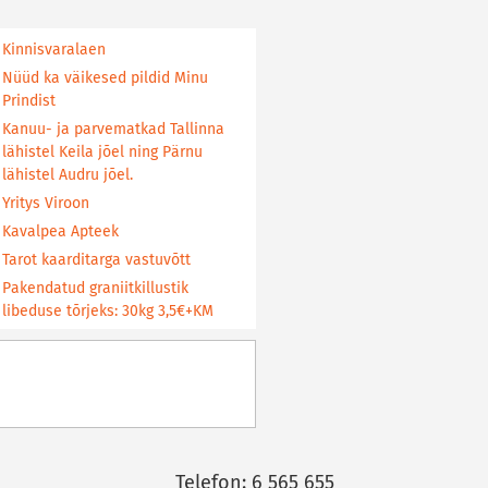
Kinnisvaralaen
Nüüd ka väikesed pildid Minu
Prindist
Kanuu- ja parvematkad Tallinna
lähistel Keila jõel ning Pärnu
lähistel Audru jõel.
Yritys Viroon
Kavalpea Apteek
Tarot kaarditarga vastuvõtt
Pakendatud graniitkillustik
libeduse tõrjeks: 30kg 3,5€+KM
Telefon: 6 565 655