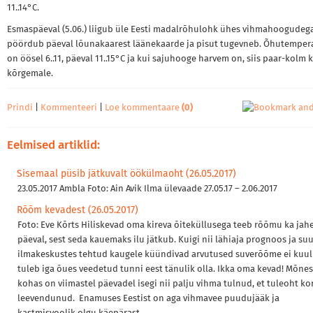
11..14°C.
Esmaspäeval (5.06.) liigub üle Eesti madalrõhulohk ühes vihmahoogudega
pöördub päeval lõunakaarest läänekaarde ja pisut tugevneb. Õhutemper
on öösel 6..11, päeval 11..15°C ja kui sajuhooge harvem on, siis paar-kolm 
kõrgemale.
Prindi
|
Kommenteeri
|
Loe kommentaare
(0)
Eelmised artiklid:
Sisemaal püsib jätkuvalt öökülmaoht (26.05.2017)
23.05.2017 Ambla Foto: Ain Avik Ilma ülevaade 27.05.17 – 2.06.2017
Rõõm kevadest (26.05.2017)
Foto: Eve Kõrts Hiliskevad oma kireva õiteküllusega teeb rõõmu ka jah
päeval, sest seda kauemaks ilu jätkub. Kuigi nii lähiaja prognoos ja su
ilmakeskustes tehtud kaugele küündivad arvutused suverõõme ei kuul
tuleb iga õues veedetud tunni eest tänulik olla. Ikka oma kevad! Mõnes
kohas on viimastel päevadel isegi nii palju vihma tulnud, et tuleoht ko
leevendunud. Enamuses Eestist on aga vihmavee puudujääk ja