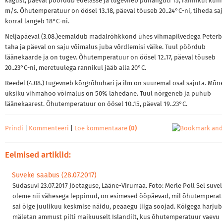
kagust, päeval pöördub edelasse ja tugevneb puhanguti 15, rannikul kuni
m/s. Õhutemperatuur on öösel 13..18, päeval tõuseb 20..24°C-ni, tiheda sa
korral langeb 18°C-ni.
Neljapäeval (3.08.)eemaldub madalrõhkkond ühes vihmapilvedega Peterb
taha ja päeval on saju võimalus juba võrdlemisi väike. Tuul pöördub
läänekaarde ja on tugev. Õhutemperatuur on öösel 12..17, päeval tõuseb
20..23°C-ni, meretuulega rannikul jääb alla 20°C.
Reedel (4.08.) tugevneb kõrgrõhuhari ja ilm on suuremal osal sajuta. Mõn
üksiku vihmahoo võimalus on 50% lähedane. Tuul nõrgeneb ja puhub
läänekaarest. Õhutemperatuur on öösel 10..15, päeval 19..23°C.
Prindi
|
Kommenteeri
|
Loe kommentaare
(0)
Eelmised artiklid:
Suveke saabus (28.07.2017)
Südasuvi 23.07.2017 Jõetaguse, Lääne-Virumaa. Foto: Merle Poll Sel suvel
oleme nii vähesega leppinud, on esimesed ööpäevad, mil õhutempera
sai õige juulikuu keskmise näidu, peaaegu liiga soojad. Kõigega harjub
mäletan ammust pilti maikuuselt Islandilt, kus õhutemperatuur vaevu