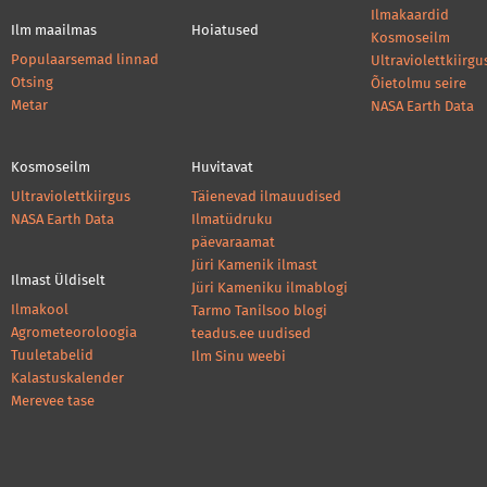
Ilmakaardid
Ilm maailmas
Hoiatused
Kosmoseilm
Populaarsemad linnad
Ultraviolettkiirgu
Otsing
Õietolmu seire
Metar
NASA Earth Data
Kosmoseilm
Huvitavat
Ultraviolettkiirgus
Täienevad ilmauudised
NASA Earth Data
Ilmatüdruku
päevaraamat
Jüri Kamenik ilmast
Ilmast Üldiselt
Jüri Kameniku ilmablogi
Ilmakool
Tarmo Tanilsoo blogi
Agrometeoroloogia
teadus.ee uudised
Tuuletabelid
Ilm Sinu weebi
Kalastuskalender
Merevee tase