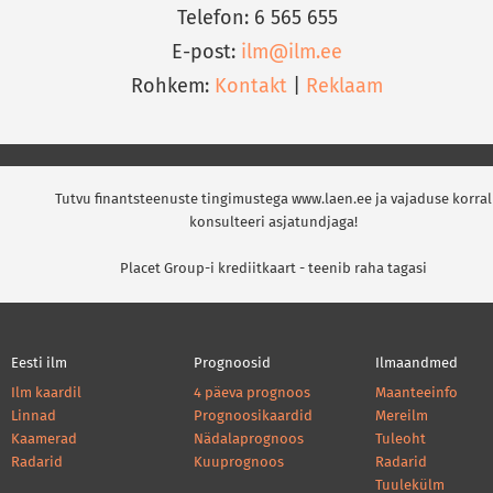
Telefon: 6 565 655
E-post:
ilm@ilm.ee
Rohkem:
Kontakt
|
Reklaam
Tutvu finantsteenuste tingimustega www.laen.ee ja vajaduse korral
konsulteeri asjatundjaga!
Placet Group-i krediitkaart - teenib raha tagasi
Eesti ilm
Prognoosid
Ilmaandmed
Ilm kaardil
4 päeva prognoos
Maanteeinfo
Linnad
Prognoosikaardid
Mereilm
Kaamerad
Nädalaprognoos
Tuleoht
Radarid
Kuuprognoos
Radarid
Tuulekülm