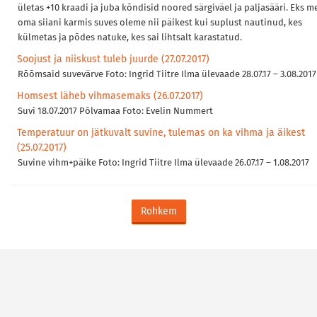
ületas +10 kraadi ja juba kõndisid noored särgiväel ja paljasääri. Eks m
oma siiani karmis suves oleme nii päikest kui suplust nautinud, kes
külmetas ja põdes natuke, kes sai lihtsalt karastatud.
Soojust ja niiskust tuleb juurde (27.07.2017)
Rõõmsaid suvevärve Foto: Ingrid Tiitre Ilma ülevaade 28.07.17 – 3.08.2017
Homsest läheb vihmasemaks (26.07.2017)
Suvi 18.07.2017 Põlvamaa Foto: Evelin Nummert
Temperatuur on jätkuvalt suvine, tulemas on ka vihma ja äikest
(25.07.2017)
Suvine vihm+päike Foto: Ingrid Tiitre Ilma ülevaade 26.07.17 – 1.08.2017
Rohkem