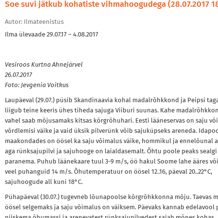
Soe suvi jätkub kohatiste vihmahoogudega (28.07.2017 1
Autor: Ilmateenistus
Ilma ülevaade 29.07.17 – 4.08.2017
Vesiroos Kurtna Ahnejärvel
26.07.2017
Foto: Jevgenia Voitkus
Laupäeval (29.07.) püsib Skandinaavia kohal madalrõhkkond ja Peipsi tag
liigub teine keeris ühes tiheda sajuga Viiburi suunas. Kahe madalrõhkko
vahel saab mõjusamaks kitsas kõrgrõhuhari. Eesti lääneservas on saju võ
võrdlemisi väike ja vaid üksik pilverünk võib sajuküpseks areneda. Idapo
maakondades on öösel ka saju võimalus väike, hommikul ja ennelõunal 
aga rünksajupilvi ja sajuhooge on laialdasemalt. Õhtu poole peaks sealgi
paranema. Puhub läänekaare tuul 3-9 m/s, öö hakul Soome lahe ääres või
veel puhanguid 14 m/s. Õhutemperatuur on öösel 12..16, päeval 20..22°C,
sajuhoogude all kuni 18°C.
Pühapäeval (30.07.) tugevneb lõunapoolse kõrgrõhkkonna mõju. Taevas 
öösel selgemaks ja saju võimalus on väiksem. Päevaks kannab edelavool 
niiskema õhumassi ja arenevatest rünksajupilvedest sajab mõnes kohas