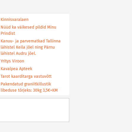
Kinnisvaralaen
Nüüd ka väikesed pildid Minu
Prindist
Kanuu- ja parvematkad Tallinna
lähistel Keila jõel ning Pärnu
lähistel Audru jõel.
Yritys Viroon
Kavalpea Apteek
Tarot kaarditarga vastuvõtt
Pakendatud graniitkillustik
libeduse tõrjeks: 30kg 3,5€+KM