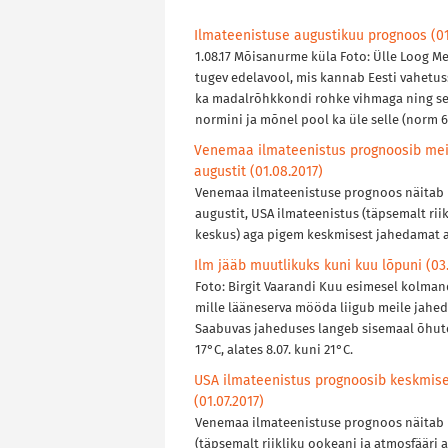
Ilmateenistuse augustikuu prognoos (01
1.08.17 Mõisanurme küla Foto: Ülle Loog Me
tugev edelavool, mis kannab Eesti vahetu
ka madalrõhkkondi rohke vihmaga ning se
normini ja mõnel pool ka üle selle (norm 6
Venemaa ilmateenistus prognoosib mei
augustit (01.08.2017)
Venemaa ilmateenistuse prognoos näitab m
augustit, USA ilmateenistus (täpsemalt ri
keskus) aga pigem keskmisest jahedamat a
Ilm jääb muutlikuks kuni kuu lõpuni (03.
Foto: Birgit Vaarandi Kuu esimesel kolma
mille lääneserva mööda liigub meile jahed
Saabuvas jaheduses langeb sisemaal õhut
17°C, alates 8.07. kuni 21°C.
USA ilmateenistus prognoosib keskmise
(01.07.2017)
Venemaa ilmateenistuse prognoos näitab me
(täpsemalt riikliku ookeani ja atmosfäär