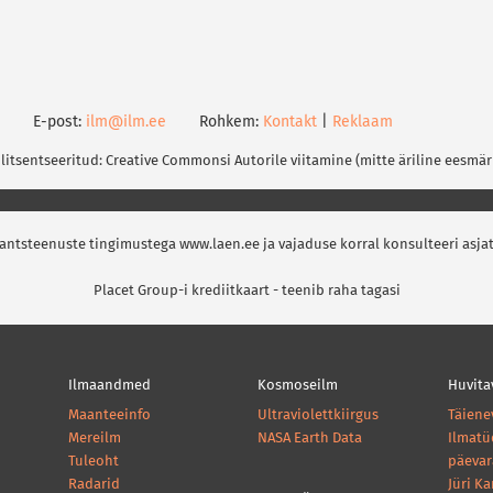
E-post:
ilm@ilm.ee
Rohkem:
Kontakt
|
Reklaam
 litsentseeritud: Creative Commonsi Autorile viitamine (mitte äriline eesmär
nantsteenuste tingimustega www.laen.ee ja vajaduse korral konsulteeri asja
Placet Group-i krediitkaart - teenib raha tagasi
Ilmaandmed
Kosmoseilm
Huvita
Maanteeinfo
Ultraviolettkiirgus
Täiene
Mereilm
NASA Earth Data
Ilmatü
Tuleoht
päeva
Radarid
Jüri K