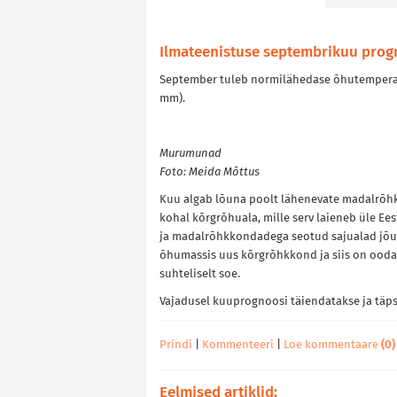
Ilmateenistuse septembrikuu progn
September tuleb normilähedase õhutemperatuu
mm).
Murumunad
Foto: Meida Mõttus
Kuu algab lõuna poolt lähenevate madalrõhk
kohal kõrgrõhuala, mille serv laieneb üle Ees
ja madalrõhkkondadega seotud sajualad jõua
õhumassis uus kõrgrõhkkond ja siis on ooda
suhteliselt soe.
Vajadusel kuuprognoosi täiendatakse ja täps
Prindi
|
Kommenteeri
|
Loe kommentaare
(0)
Eelmised artiklid: