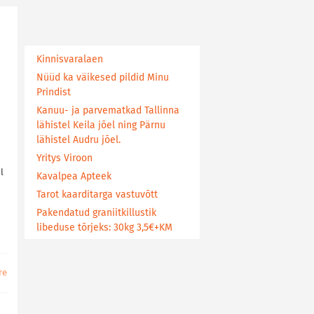
Kinnisvaralaen
Nüüd ka väikesed pildid Minu
Prindist
Kanuu- ja parvematkad Tallinna
lähistel Keila jõel ning Pärnu
lähistel Audru jõel.
Yritys Viroon
l
Kavalpea Apteek
Tarot kaarditarga vastuvõtt
Pakendatud graniitkillustik
libeduse tõrjeks: 30kg 3,5€+KM