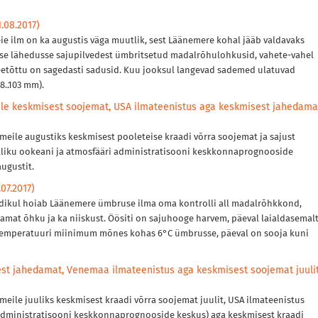
.08.2017)
ie ilm on ka augustis väga muutlik, sest Läänemere kohal jääb valdavaks
sse lähedusse sajupilvedest ümbritsetud madalrõhulohkusid, vahete-vahel
etõttu on sagedasti sadusid. Kuu jooksul langevad sademed ulatuvad
8..103 mm).
le keskmisest soojemat, USA ilmateenistus aga keskmisest jahedama
eile augustiks keskmisest pooleteise kraadi võrra soojemat ja sajust
ikliku ookeani ja atmosfääri administratisooni keskkonnaprognooside
ugustit.
07.2017)
ndikul hoiab Läänemere ümbruse ilma oma kontrolli all madalrõhkkond,
amat õhku ja ka niiskust. Öösiti on sajuhooge harvem, päeval laialdasemalt
emperatuuri miinimum mõnes kohas 6°C ümbrusse, päeval on sooja kuni
st jahedamat, Venemaa ilmateenistus aga keskmisest soojemat juuli
ile juuliks keskmisest kraadi võrra soojemat juulit, USA ilmateenistus
i administratisooni keskkonnaprognooside keskus) aga keskmisest kraadi