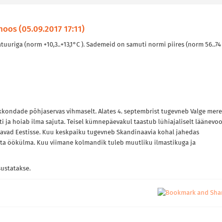
oos (05.09.2017 17:11)
riga (norm +10,3..+13,1°C ). Sademeid on samuti normi piires (norm 56..74
kondade põhjaservas vihmaselt. Alates 4. septembrist tugevneb Valge mere
ti ja hoiab ilma sajuta. Teisel kümnepäevakul taastub lühiajaliselt läänevoo
vad Eestisse. Kuu keskpaiku tugevneb Skandinaavia kohal jahedas
ta öökülma. Kuu viimane kolmandik tuleb muutliku ilmastikuga ja
ustatakse.