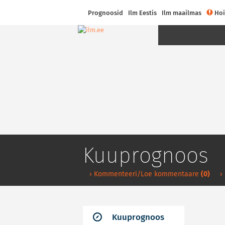
Prognoosid
Ilm Eestis
Ilm maailmas
Hoi
Kuuprognoos
› Kommenteeri/Loe kommentaare
(0)
›
Kuuprognoos