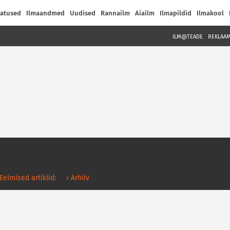
atused
Ilmaandmed
Uudised
Rannailm
Aiailm
Ilmapildid
Ilmakool
ILM@TEADE
REKLAA
 Eelmised artiklid:
› Arhiiv