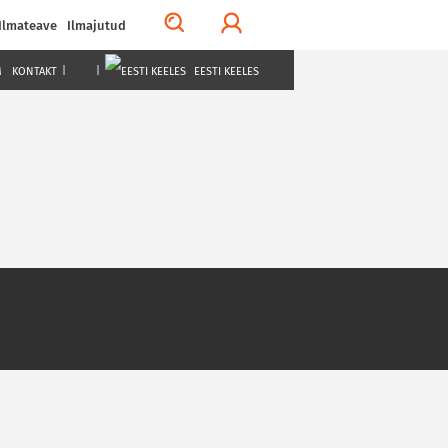
Ilmateave
Ilmajutud
M
KONTAKT
|
|
EESTI KEELES