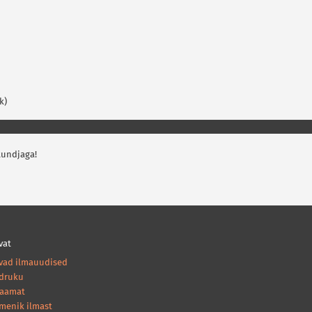
k)
tundjaga!
vat
vad ilmauudised
druku
raamat
amenik ilmast