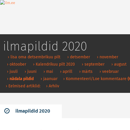
ilmapildid 2020
› lisa oma detsembrikuu pilt
› detsember
› november
› oktoober
› Kalendrikuu pilt 2020
› september
› august
› juuli
› juuni
› mai
› aprill
› märts
› veebruar
›
nädala pildid
› jaanuar
› Kommenteeri/Loe kommentaare
(
› Eelmised artiklid:
› Arhiiv
ilmapildid 2020