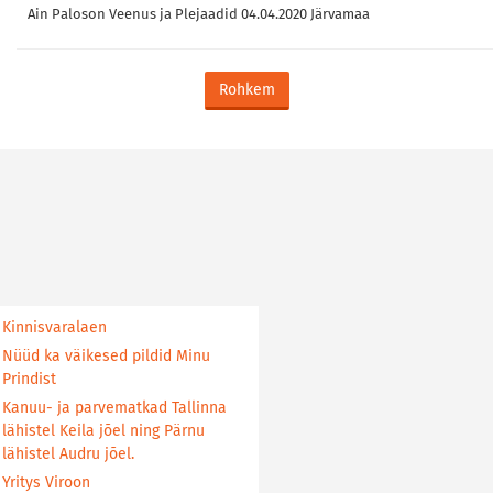
Ain Paloson Veenus ja Plejaadid 04.04.2020 Järvamaa
Rohkem
Kinnisvaralaen
Nüüd ka väikesed pildid Minu
Prindist
Kanuu- ja parvematkad Tallinna
lähistel Keila jõel ning Pärnu
lähistel Audru jõel.
Yritys Viroon