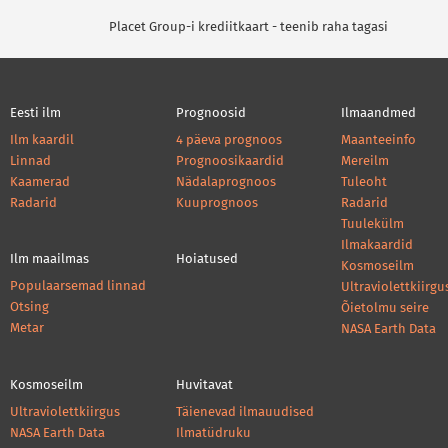
Placet Group-i krediitkaart - teenib raha tagasi
Eesti ilm
Prognoosid
Ilmaandmed
Ilm kaardil
4 päeva prognoos
Maanteeinfo
Linnad
Prognoosikaardid
Mereilm
Kaamerad
Nädalaprognoos
Tuleoht
Radarid
Kuuprognoos
Radarid
Tuulekülm
Ilmakaardid
Ilm maailmas
Hoiatused
Kosmoseilm
Populaarsemad linnad
Ultraviolettkiirgu
Otsing
Õietolmu seire
Metar
NASA Earth Data
Kosmoseilm
Huvitavat
Ultraviolettkiirgus
Täienevad ilmauudised
NASA Earth Data
Ilmatüdruku