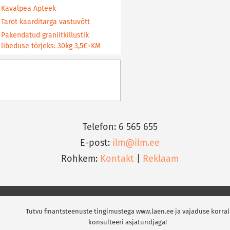
Kavalpea Apteek
Tarot kaarditarga vastuvõtt
Pakendatud graniitkillustik
libeduse tõrjeks: 30kg 3,5€+KM
Telefon: 6 565 655
E-post:
ilm@ilm.ee
Rohkem:
Kontakt
|
Reklaam
Tutvu finantsteenuste tingimustega www.laen.ee ja vajaduse korral
konsulteeri asjatundjaga!