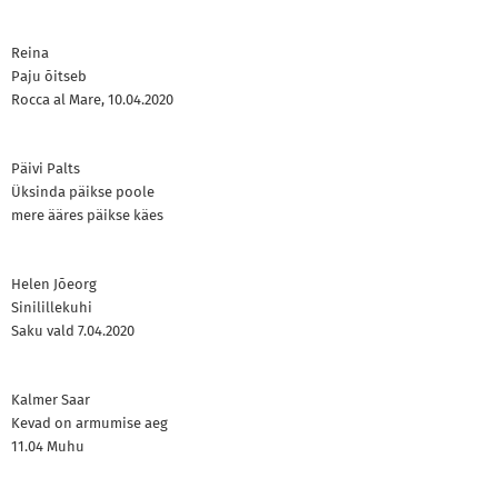
Reina
Paju õitseb
Rocca al Mare, 10.04.2020
Päivi Palts
Üksinda päikse poole
mere ääres päikse käes
Helen Jõeorg
Sinilillekuhi
Saku vald 7.04.2020
Kalmer Saar
Kevad on armumise aeg
11.04 Muhu