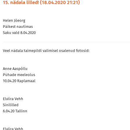
15. nädala lilled! (18.04.2020 21:21)
Helen Jõeorg
Päikest nautimas
Saku vald 8.04.2020
Veel nädala taimepildi valimisel osalenud fotosid:
Anne Aaspõllu
Pühade meeleolus
10.04.20 Raplamaal
Elviira Vehh
Sinililled
6.04.20 Tallinn
Elviira Vehh