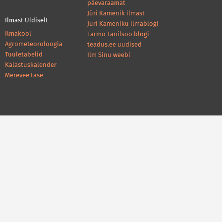
päevaraamat
Jüri Kamenik ilmast
Ilmast Üldiselt
Jüri Kameniku ilmablogi
Ilmakool
Tarmo Tanilsoo blogi
Agrometeoroloogia
teadus.ee uudised
Tuuletabelid
Ilm Sinu weebi
Kalastuskalender
Merevee tase