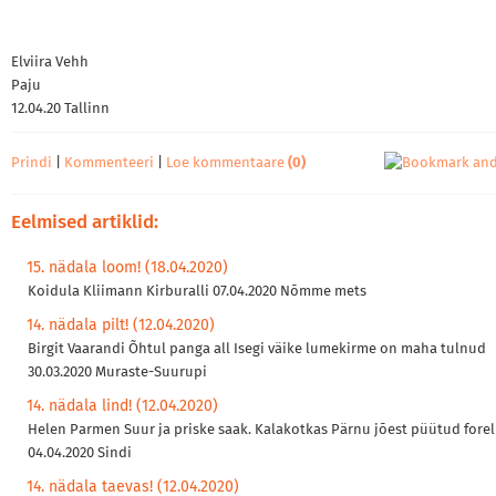
Elviira Vehh
Paju
12.04.20 Tallinn
Prindi
|
Kommenteeri
|
Loe kommentaare
(0)
Eelmised artiklid:
15. nädala loom! (18.04.2020)
Koidula Kliimann Kirburalli 07.04.2020 Nõmme mets
14. nädala pilt! (12.04.2020)
Birgit Vaarandi Õhtul panga all Isegi väike lumekirme on maha tulnud
30.03.2020 Muraste-Suurupi
14. nädala lind! (12.04.2020)
Helen Parmen Suur ja priske saak. Kalakotkas Pärnu jõest püütud forell
04.04.2020 Sindi
14. nädala taevas! (12.04.2020)