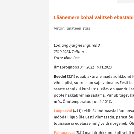
Läänemere kohal valitseb ebastabii
Autor: Ilmateenistus
Loojangujärgne Inglirand
25.10.2023, Tallinn
Foto: Aime Pae
Ilmaprognoos 3.11.2022 - 9.11.2023
Reedel
(3.11) jõuab aktiivne madalrõhkkond P
vihmapilvi, suurem on saju võimalus Eesti lä
saarte rannikul kuni +8°C. Päev on mandril sa
poole hakkab vihma sadama. Puhub tugev kagu
m/s. Õhutemperatuur on 5..10°C.
Laupäeval
(4.11) tekib Skandinaavia lõunaosa
mööda liigub üle Eesti vihmasadu, pärastlõ
lõunasse ja edelasse ning veidi nõrgeneb. Õhu
Pühapäeval
(5.11) madalrõhkkond küll veidi