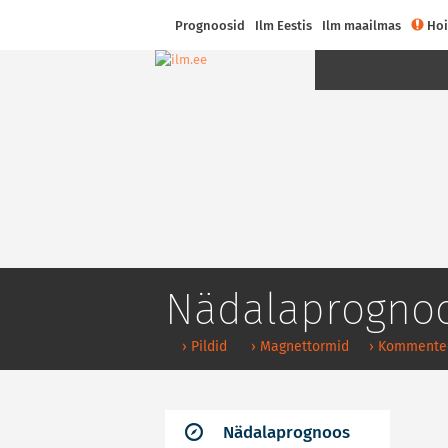
Prognoosid
Ilm Eestis
Ilm maailmas
Hoi
Nädalaprogno
› Pildid
› Magnettormid
› Kommente
Nädalaprognoos