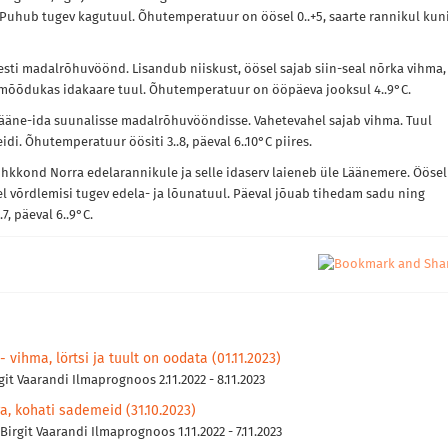
 Puhub tugev kagutuul. Õhutemperatuur on öösel 0..+5, saarte rannikul kun
Eesti madalrõhuvöönd. Lisandub niiskust, öösel sajab siin-seal nõrka vihma,
 mõõdukas idakaare tuul. Õhutemperatuur on ööpäeva jooksul 4..9°C.
e lääne-ida suunalisse madalrõhuvööndisse. Vahetevahel sajab vihma. Tuul
i. Õhutemperatuur öösiti 3..8, päeval 6..10°C piires.
õhkkond Norra edelarannikule ja selle idaserv laieneb üle Läänemere. Öösel
 võrdlemisi tugev edela- ja lõunatuul. Päeval jõuab tihedam sadu ning
, päeval 6..9°C.
 vihma, lörtsi ja tuult on oodata (01.11.2023)
git Vaarandi Ilmaprognoos 2.11.2022 - 8.11.2023
, kohati sademeid (31.10.2023)
Birgit Vaarandi Ilmaprognoos 1.11.2022 - 7.11.2023