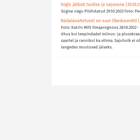
Sügis jätkub tuulise ja sajusena (30.10.
Sügise nägu Pildistatud 29.10.2023 Foto: Pe
Nädalavahetusel on suur libeduseoht! (2
Foto: Katrin Mitt Ilmaprognoos 28.10.2022 
õhus kui teepindadel miinus- ja plusskraad
saartel ja rannikul ka vihma. Sajuhulk ei 
langedes muutuvad jäiseks.