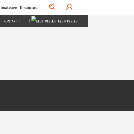
Ilmateave
Ilmajutud
M
KONTAKT
|
|
EESTI KEELES