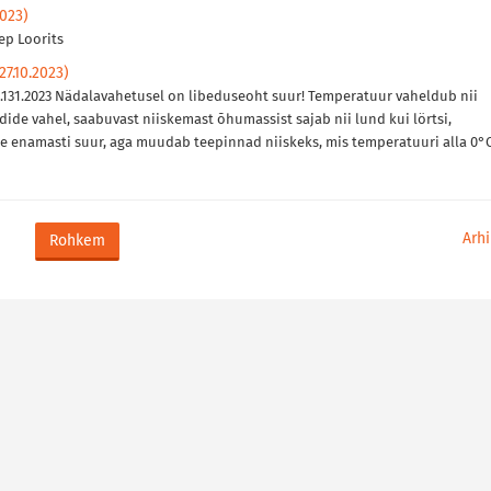
2023)
ep Loorits
7.10.2023)
- .131.2023 Nädalavahetusel on libeduseoht suur! Temperatuur vaheldub nii
ide vahel, saabuvast niiskemast õhumassist sajab nii lund kui lörtsi,
ole enamasti suur, aga muudab teepinnad niiskeks, mis temperatuuri alla 0°
Arhi
Rohkem