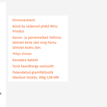
Kinnisvaralaen
Nüüd ka väikesed pildid Minu
Prindist
Kanuu- ja parvematkad Tallinna
lähistel Keila jõel ning Pärnu
lähistel Audru jõel.
Yritys Viroon
Kavalpea Apteek
Tarot kaarditarga vastuvõtt
Pakendatud graniitkillustik
libeduse tõrjeks: 30kg 3,5€+KM
ub