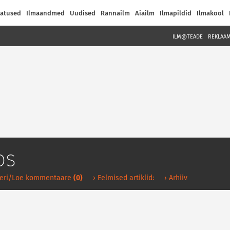
atused
Ilmaandmed
Uudised
Rannailm
Aiailm
Ilmapildid
Ilmakool
ILM@TEADE
REKLAA
os
eri/Loe kommentaare
(0)
› Eelmised artiklid:
› Arhiiv