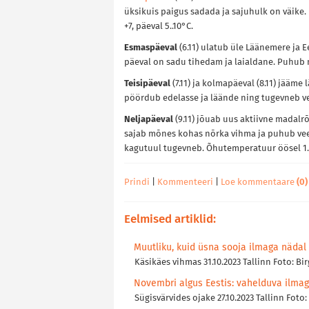
üksikuis paigus sadada ja sajuhulk on väike.
+7, päeval 5..10°C.
Esmaspäeval
(6.11) ulatub üle Läänemere ja 
päeval on sadu tihedam ja laialdane. Puhub
Teisipäeval
(7.11) ja kolmapäeval (8.11) jääm
pöördub edelasse ja läände ning tugevneb veid
Neljapäeval
(9.11) jõuab uus aktiivne madalr
sajab mõnes kohas nõrka vihma ja puhub veel
kagutuul tugevneb. Õhutemperatuur öösel 1..7
Prindi
|
Kommenteeri
|
Loe kommentaare
(0)
Eelmised artiklid:
Muutliku, kuid üsna sooja ilmaga nädal -
Käsikäes vihmas 31.10.2023 Tallinn Foto: Bir
Novembri algus Eestis: vahelduva ilmaga
Sügisvärvides ojake 27.10.2023 Tallinn Foto: 