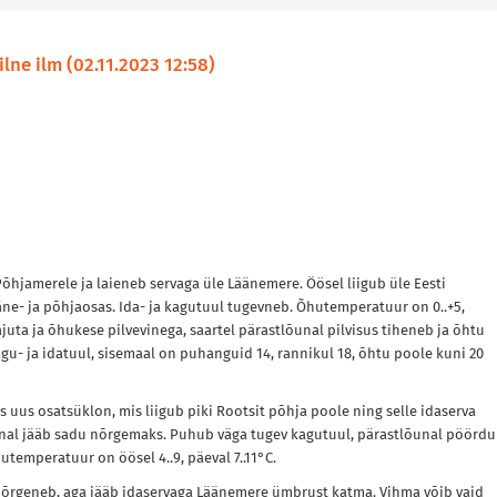
lne ilm (02.11.2023 12:58)
õhjamerele ja laieneb servaga üle Läänemere. Öösel liigub üle Eesti
äne- ja põhjaosas. Ida- ja kagutuul tugevneb. Õhutemperatuur on 0..+5,
juta ja õhukese pilvevinega, saartel pärastlõunal pilvisus tiheneb ja õhtu
- ja idatuul, sisemaal on puhanguid 14, rannikul 18, õhtu poole kuni 20
s uus osatsüklon, mis liigub piki Rootsit põhja poole ning selle idaserva
unal jääb sadu nõrgemaks. Puhub väga tugev kagutuul, pärastlõunal pöörd
temperatuur on öösel 4..9, päeval 7..11°C.
 nõrgeneb, aga jääb idaservaga Läänemere ümbrust katma. Vihma võib vaid