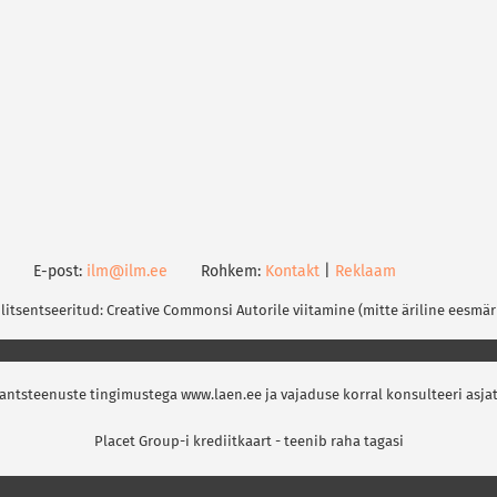
E-post:
ilm@ilm.ee
Rohkem:
Kontakt
|
Reklaam
 litsentseeritud: Creative Commonsi Autorile viitamine (mitte äriline eesmär
nantsteenuste tingimustega www.laen.ee ja vajaduse korral konsulteeri asja
Placet Group-i krediitkaart - teenib raha tagasi