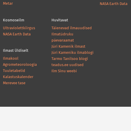
Metar
NASA Earth Data
Kosmoseilm
Huvitavat
Ultraviolettkiirgus
Täienevad ilmauudised
NASA Earth Data
Ilmatüdruku
päevaraamat
Jüri Kamenik ilmast
Ilmast Üldiselt
Jüri Kameniku ilmablogi
Ilmakool
Tarmo Tanilsoo blogi
Agrometeoroloogia
teadus.ee uudised
Tuuletabelid
Ilm Sinu weebi
Kalastuskalender
Merevee tase