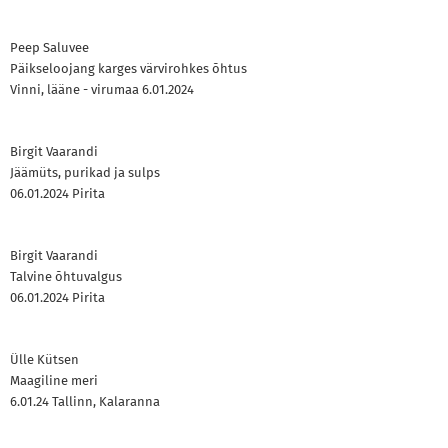
Peep Saluvee
Päikseloojang karges värvirohkes õhtus
Vinni, lääne - virumaa 6.01.2024
Birgit Vaarandi
Jäämüts, purikad ja sulps
06.01.2024 Pirita
Birgit Vaarandi
Talvine õhtuvalgus
06.01.2024 Pirita
Ülle Kütsen
Maagiline meri
6.01.24 Tallinn, Kalaranna