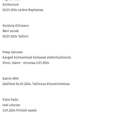
Külmunud
02.01.2024 Leibre Raplamaa
Koidula Kliimann
Meri aurab
02.01.2024 Tallinn
Peep Saluvee
Karged külmailmad tõstavad elektritarbimist.
Vinni, lääne - virumaa 2.01.2024
Katrin Mitt
Jäälilled 04.01.2024. Tallinnas Kloostrimetsas
Päivi Palts
teel udusse
3.01.2024 Piritalt vaade