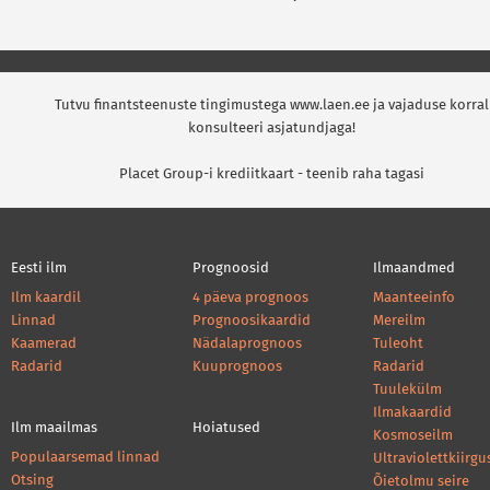
Tutvu finantsteenuste tingimustega www.laen.ee ja vajaduse korral
konsulteeri asjatundjaga!
Placet Group-i krediitkaart - teenib raha tagasi
Eesti ilm
Prognoosid
Ilmaandmed
Ilm kaardil
4 päeva prognoos
Maanteeinfo
Linnad
Prognoosikaardid
Mereilm
Kaamerad
Nädalaprognoos
Tuleoht
Radarid
Kuuprognoos
Radarid
Tuulekülm
Ilmakaardid
Ilm maailmas
Hoiatused
Kosmoseilm
Populaarsemad linnad
Ultraviolettkiirgu
Otsing
Õietolmu seire