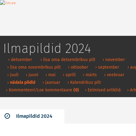
Ilmapildid 2024
› detsember
› lisa oma detsembrikuu pilt
› november
› lisa oma novembrikuu pilt
› oktoober
› september
› au
› juuli
› juuni
› mai
› aprill
› märts
› veebruar
›
nädala pildid
› jaanuar
› Kalendrikuu pilt
› Kommenteeri/Loe kommentaare
(0)
› Eelmised artiklid:
› Arh
Ilmapildid 2024