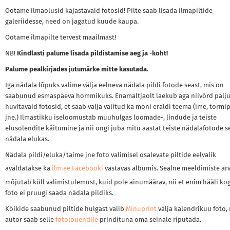
Ootame ilmaolusid kajastavaid fotosid! Pilte saab lisada ilmapiltide
galeriidesse, need on jagatud kuude kaupa.
Ootame ilmapilte tervest maailmast!
NB!
Kindlasti palume lisada pildistamise aeg ja -koht!
Palume pealkirjades jutumärke mitte kasutada.
Iga nädala lõpuks valime välja eelneva nädala pildi fotode seast, mis on
saabunud esmaspäeva hommikuks. Enamaltjaolt laekub aga niivõrd palj
huvitavaid fotosid, et saab välja valitud ka mõni eraldi teema (ime, tormip
jne.) Ilmastikku iseloomustab muuhulgas loomade-, lindude ja teiste
elusolendite käitumine ja nii ongi juba mitu aastat teiste nädalafotode s
nädala elukas.
Nädala pildi/eluka/taime jne foto valimisel osalevate piltide eelvalik
avaldatakse ka
ilm.ee Facebooki
vastavas albumis. Sealne meeldimiste ar
mõjutab küll valimistulemust, kuid pole ainumäärav, nii et enim hääli k
foto ei pruugi saada nädala pildiks.
Kõikide saabunud piltide hulgast valib
Minuprint
välja kalendrikuu foto, 
autor saab selle
fotolõuendile
prindituna oma seinale riputada.