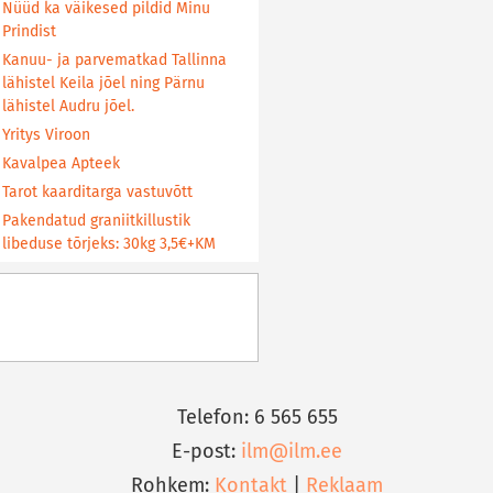
Nüüd ka väikesed pildid Minu
Prindist
Kanuu- ja parvematkad Tallinna
lähistel Keila jõel ning Pärnu
lähistel Audru jõel.
Yritys Viroon
Kavalpea Apteek
Tarot kaarditarga vastuvõtt
Pakendatud graniitkillustik
libeduse tõrjeks: 30kg 3,5€+KM
Telefon: 6 565 655
E-post:
ilm@ilm.ee
Rohkem:
Kontakt
|
Reklaam