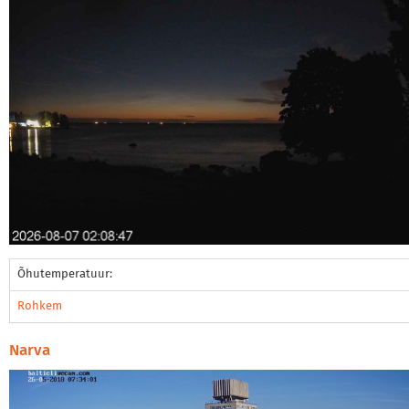
Õhutemperatuur:
Rohkem
Narva