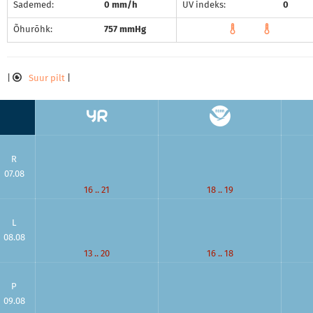
Sademed:
0 mm/h
UV indeks:
0
Õhurõhk:
757 mmHg
|
Suur pilt
|
R
07.08
16 .. 21
18 .. 19
L
08.08
13 .. 20
16 .. 18
P
09.08