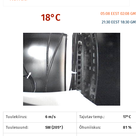
05:08 EEST 02:08 GM
18°C
21:30 EEST 18:30 G
Tuulekiirus:
6 m/s
Tajutav temp.:
17°C
Tuulesuund:
SW (205°)
Õhuniiskus:
81 %