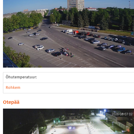
Õhutemperatuur:
Rohkem
Otepää