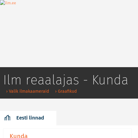
Ilm reaalajas - Kunda
› Valik ilmakaameraid
› Graafikud
Eesti linnad
Kunda