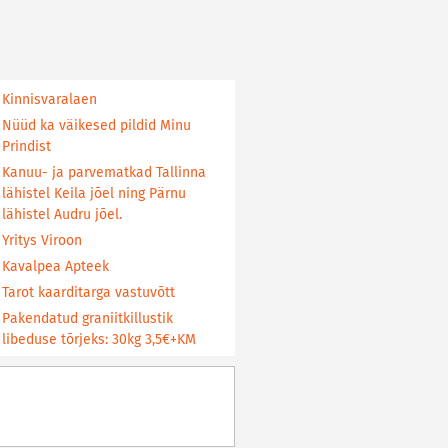
Kinnisvaralaen
Nüüd ka väikesed pildid Minu
Prindist
Kanuu- ja parvematkad Tallinna
lähistel Keila jõel ning Pärnu
lähistel Audru jõel.
Yritys Viroon
Kavalpea Apteek
Tarot kaarditarga vastuvõtt
Pakendatud graniitkillustik
libeduse tõrjeks: 30kg 3,5€+KM