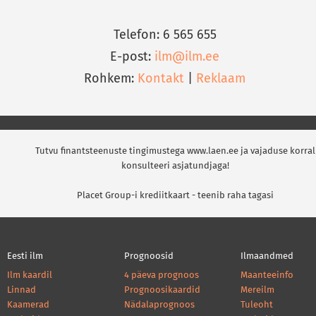
Telefon: 6 565 655
E-post:
ilm@ilm.ee
Rohkem:
Kontakt
|
Reklaam
Tutvu finantsteenuste tingimustega www.laen.ee ja vajaduse korral
konsulteeri asjatundjaga!
Placet Group-i krediitkaart - teenib raha tagasi
Eesti ilm
Prognoosid
Ilmaandmed
Ilm kaardil
4 päeva prognoos
Maanteeinfo
Linnad
Prognoosikaardid
Mereilm
Kaamerad
Nädalaprognoos
Tuleoht