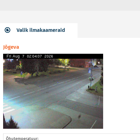
Valik ilmakaameraid
Jõgeva
Õhutemperatuur: