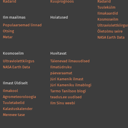
Radarid
Kuuprognoos
Radarid
Tuulekülm
Ilmakaardid
Ilm maailmas
Hoiatused
Kosmoseilm
Populaarsemad linnad
Ultraviolettkiirgu
Otsing
Õietolmu seire
Metar
NASA Earth Data
Kosmoseilm
Huvitavat
Ultraviolettkiirgus
Täienevad ilmauudised
NASA Earth Data
Ilmatüdruku
päevaraamat
Jüri Kamenik ilmast
Ilmast Üldiselt
Jüri Kameniku ilmablogi
Ilmakool
Tarmo Tanilsoo blogi
Agrometeoroloogia
teadus.ee uudised
Tuuletabelid
Ilm Sinu weebi
Kalastuskalender
Merevee tase