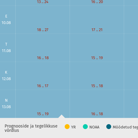
13 .. 24
16 .. 20
E
10.08
18 .. 27
17 .. 21
T
11.08
16 .. 18
15 .. 19
K
12.08
16 .. 17
15 .. 18
N
13.08
15 .. 19
16 .. 18
Prognooside ja tegelikkuse
YR
NOAA
Mõõdetud teg
võrdlus