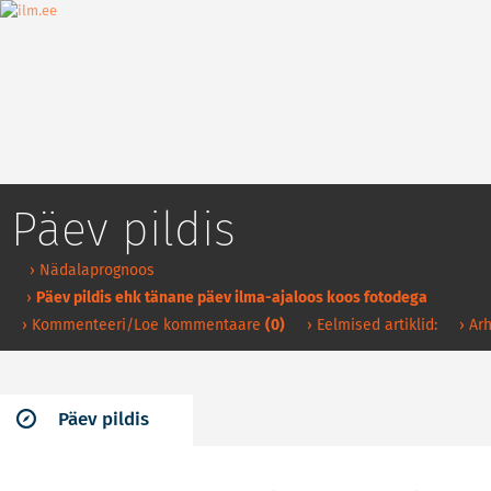
Päev pildis
› Nädalaprognoos
›
Päev pildis ehk tänane päev ilma-ajaloos koos fotodega
› Kommenteeri/Loe kommentaare
(0)
› Eelmised artiklid:
› Arh
Päev pildis