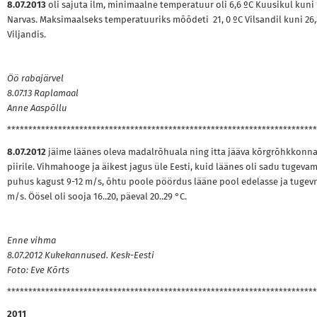
8.07.2013
oli sajuta ilm, minimaalne temperatuur oli 6,6 ºC Kuusikul kuni 
Narvas. Maksimaalseks temperatuuriks mõõdeti 21, 0 ºC Vilsandil kuni 26,
Viljandis.
Öö rabajärvel
8.07.13 Raplamaal
Anne Aaspõllu
*************************************************************************
8.07.2012
jäime läänes oleva madalrõhuala ning itta jääva kõrgrõhkkonn
piirile. Vihmahooge ja äikest jagus üle Eesti, kuid läänes oli sadu tugevam
puhus kagust 9-12 m/s, õhtu poole pöördus lääne pool edelasse ja tugev
m/s. Öösel oli sooja 16..20, päeval 20..29 °C.
Enne vihma
8.07.2012 Kukekannused. Kesk-Eesti
Foto: Eve Kõrts
*************************************************************************
2011