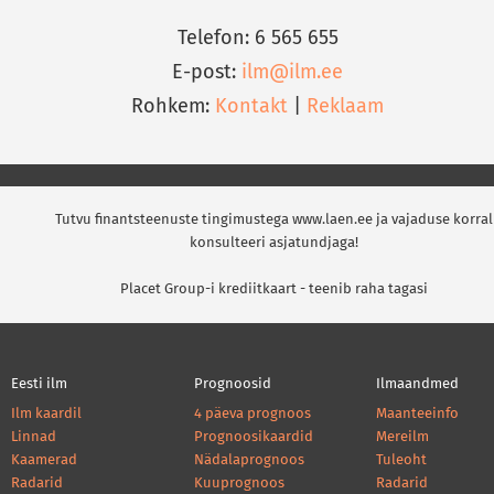
Telefon: 6 565 655
E-post:
ilm@ilm.ee
Rohkem:
Kontakt
|
Reklaam
Tutvu finantsteenuste tingimustega www.laen.ee ja vajaduse korral
konsulteeri asjatundjaga!
Placet Group-i krediitkaart - teenib raha tagasi
Eesti ilm
Prognoosid
Ilmaandmed
Ilm kaardil
4 päeva prognoos
Maanteeinfo
Linnad
Prognoosikaardid
Mereilm
Kaamerad
Nädalaprognoos
Tuleoht
Radarid
Kuuprognoos
Radarid