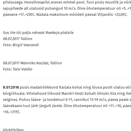
pilvisusega. Hoovihmapilvi arenes mitmel pool. Tuul püsis muutlik ja nõrk
sajupilvede all ulatusid puhangud 10 m/s. Öine õhutemperatuur oli +5..+1
päevane +17..+23ºC. Nädala maksimum mõõdeti päeval Viljandis: +23,0ºC.
Ilus ilm tõi palju rahvast Raekoja platsile
08.07.2017 Tallinn
Foto: Birgit Vaarandi
08.07.2017 Männiku karjäär, Tallinn
Foto: Taisi Valdlo
8.07.2016
püsis madalrõhkkond Karjala kohal ning lõuna poolt ulatus võ
kõrgrõhuala. Vihmahood liikusid Mandri-Eesti kohalt õhtuks itta ning il
selgines. Puhus lääne- ja loodetuul 6-11, rannikul 13-19 m/s, päeva peale 
läänekaare tuul järk-järgult järele. Öine õhutemperatuur oli +11..+16, päe
+16..+21ºC.
Võrkliblikas