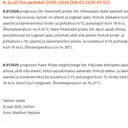
8. juuli ilm aastatel 2005-2026 (08.07.2026 07:53)
8.07.2026
prognoos: Öö: Peamiselt pilves ilm. Vihmasadu levib saartelt ül
mandri ida suunas, kohati on äikest ja tugevat sadu. Puhub idakaare tuul 
saartel ja läänerannikul kirde- ja põhjatuul 6-12, puhanguti kuni 18 m/s.
Õhutemperatuur on 9..14°C. Päev: Peamiselt pilves ilm. Ajuti sajab vihma,
pärastlõunal on tugevat sadu ja kohati võib olla äikest. Puhub kirde- ja
põhjatuul 4-10, saartel ja läänerannikul põhja- ja loodetuul 6-13, puhang
kuni 19 m/s. Õhutemperatuur on 14..18°C.
8.07.2025
prognoos: Päev: Pilves selgimistega ilm. Paljudes kohtades saja
vihma, võib olla äikest, õhtul sajuvõimalus väheneb. Puhub edela- ja lään
saartel ja looderannikul ka loodetuul 5-11, puhanguti kuni 15, Kirde-Eesti
18 m/s, õhtul tuul nõrgeneb. Õhutemperatuur on 16..21°C.
Tallinn-Väike
8 juuli 2025, Tallinn
Foto: Vladimir Palujõe