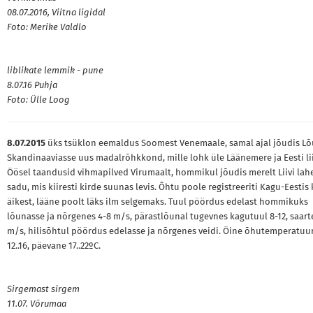
08.07.2016, Viitna ligidal
Foto: Merike Valdlo
liblikate lemmik - pune
8.07.16 Puhja
Foto: Ülle Loog
8.07.2015
üks tsüklon eemaldus Soomest Venemaale, samal ajal jõudis L
Skandinaaviasse uus madalrõhkkond, mille lohk üle Läänemere ja Eesti li
Öösel taandusid vihmapilved Virumaalt, hommikul jõudis merelt Liivi lah
sadu, mis kiiresti kirde suunas levis. Õhtu poole registreeriti Kagu-Eestis 
äikest, lääne poolt läks ilm selgemaks. Tuul pöördus edelast hommikuks
lõunasse ja nõrgenes 4-8 m/s, pärastlõunal tugevnes kagutuul 8-12, saarte
m/s, hilisõhtul pöördus edelasse ja nõrgenes veidi. Öine õhutemperatuur
12..16, päevane 17..22ºC.
Sirgemast sirgem
11.07. Võrumaa