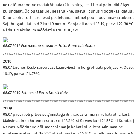
08.07 lõunapoolne madalrõhuala täitus ning Eesti ilmal polnudki õiget
kujundajat. Öö oli taas udune ja vaikne, päeval puhus mõõdukas idatuul
Kuuma õhu tõttu arenesid pealelõunal mitmel pool hoovihma- ja äikesep
Sajuhulgad ulatusid 2 kuni 9 mm-ni. Sooja oli öösel 13..19, päeval 22..30 ºC.
Nädala maksimum mõõdeti Pärnus: 30,2 ºC.
08.07.2011 Päevaeelne roosatus Foto: Rene Jakobson
*************************************************************************
2010
08.07 laienes Kesk-Euroopast Lääne-Eestini kõrgrõhuala põhjaserv. Öösel 
16..19, päeval 21..27ºC.
08.07.2010 Esimesed Foto: Kersti Kaiv
*************************************************************************
2009
08.07 päeval oli pilves selgimistega ilm, sadas vihma ja kohati oli äikest.
Maksimaalne õhutemperatuur oli 18,3°C-st Sõrves kuni 24,5°C-ni Kundas 
Narvas. Möödunud ööl sadas vihma ja kohati oli äikest. Minimaalne
õhutemperatuur oli 14,5°C-st Ruhnus kuni 16,8°C-ni Tallinnas, Jõhvis ja N