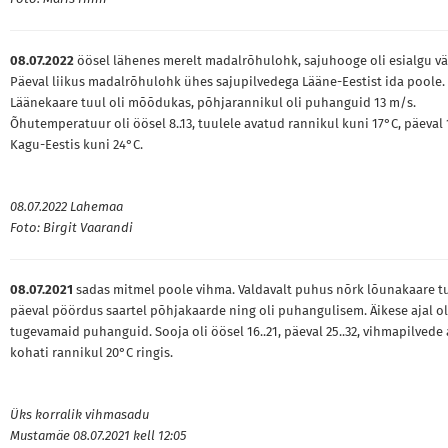
08.07.2022
öösel lähenes merelt madalrõhulohk, sajuhooge oli esialgu vä
Päeval liikus madalrõhulohk ühes sajupilvedega Lääne-Eestist ida poole.
Läänekaare tuul oli mõõdukas, põhjarannikul oli puhanguid 13 m/s.
Õhutemperatuur oli öösel 8..13, tuulele avatud rannikul kuni 17°C, päeval 1
Kagu-Eestis kuni 24°C.
08.07.2022 Lahemaa
Foto: Birgit Vaarandi
08.07.2021
sadas mitmel poole vihma. Valdavalt puhus nõrk lõunakaare tu
päeval pöördus saartel põhjakaarde ning oli puhangulisem. Äikese ajal ol
tugevamaid puhanguid. Sooja oli öösel 16..21, päeval 25..32, vihmapilvede a
kohati rannikul 20°C ringis.
Üks korralik vihmasadu
Mustamäe 08.07.2021 kell 12:05