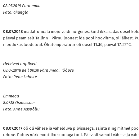
08.07.2019 Pärnumaa
Foto: akungla
08.07.2018
madalrõhuala mõju veidi nõrgenes, kuid ikka sadas öösel koha
päeval peamiselt Tallinn - Pärnu joonest ida pool hoovihma, oli äikest. P
mõõdukas loodetuul. Õhutemperatuur oli öösel 11..16, päeval 17..22°C.
Helkivad ööpilved
08.07.2018 kell 00:30 Pärnumaal, Jõõpre
Foto: Rene Lehiste
Emmega
8.07.18 Osmussaar
Foto: Anne Aaspõllu
08.07.2017
öö oli vähese ja vahelduva pilvisusega, sajuta ning mitmel poo
udune. Puhus nõrk muutliku suunaga tuul. Päev oli samuti vähese ja vah