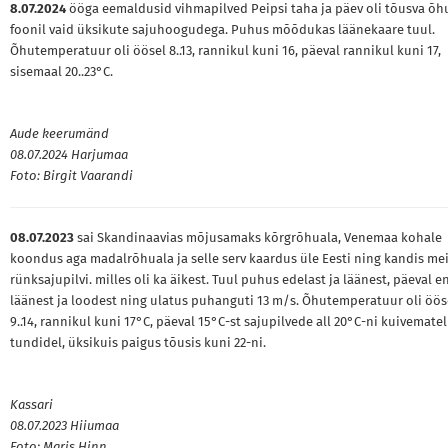
8.07.2024
ööga eemaldusid vihmapilved Peipsi taha ja päev oli tõusva õ
foonil vaid üksikute sajuhoogudega. Puhus mõõdukas läänekaare tuul.
Õhutemperatuur oli öösel 8..13, rannikul kuni 16, päeval rannikul kuni 17,
sisemaal 20..23°C.
Aude keerumänd
08.07.2024 Harjumaa
Foto: Birgit Vaarandi
08.07.2023
sai Skandinaavias mõjusamaks kõrgrõhuala, Venemaa kohale
koondus aga madalrõhuala ja selle serv kaardus üle Eesti ning kandis mei
rünksajupilvi. milles oli ka äikest. Tuul puhus edelast ja läänest, päeval 
läänest ja loodest ning ulatus puhanguti 13 m/s. Õhutemperatuur oli öös
9..14, rannikul kuni 17°C, päeval 15°C-st sajupilvede all 20°C-ni kuivematel
tundidel, üksikuis paigus tõusis kuni 22-ni.
Kassari
08.07.2023 Hiiumaa
Foto: Maris Hinn