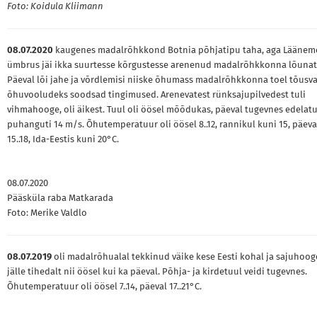
Foto: Koidula Kliimann
08.07.2020
kaugenes madalrõhkkond Botnia põhjatipu taha, aga Läänem
ümbrus jäi ikka suurtesse kõrgustesse arenenud madalrõhkkonna lõunat
Päeval lõi jahe ja võrdlemisi niiske õhumass madalrõhkkonna toel tõusv
õhuvooludeks soodsad tingimused. Arenevatest rünksajupilvedest tuli
vihmahooge, oli äikest. Tuul oli öösel mõõdukas, päeval tugevnes edelat
puhanguti 14 m/s. Õhutemperatuur oli öösel 8..12, rannikul kuni 15, päeva
15..18, Ida-Eestis kuni 20°C.
08.07.2020
Pääsküla raba Matkarada
Foto: Merike Valdlo
08.07.2019
oli madalrõhualal tekkinud väike kese Eesti kohal ja sajuhooge
jälle tihedalt nii öösel kui ka päeval. Põhja- ja kirdetuul veidi tugevnes.
Õhutemperatuur oli öösel 7..14, päeval 17..21°C.