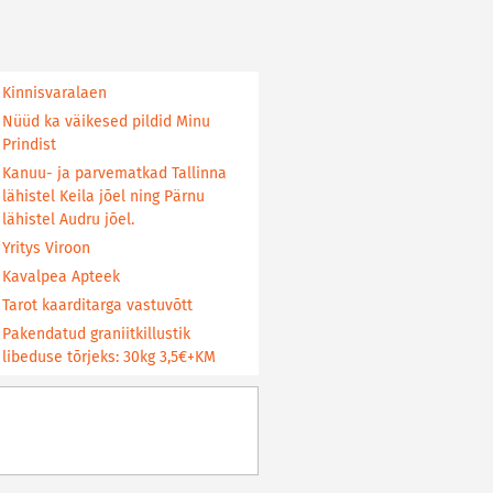
Kinnisvaralaen
Nüüd ka väikesed pildid Minu
Prindist
Kanuu- ja parvematkad Tallinna
lähistel Keila jõel ning Pärnu
lähistel Audru jõel.
Yritys Viroon
Kavalpea Apteek
Tarot kaarditarga vastuvõtt
Pakendatud graniitkillustik
libeduse tõrjeks: 30kg 3,5€+KM