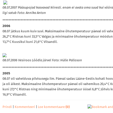
08.07.2007 Pääsupojad kasvavad kiiresti. enam ei avata oma suud kui võõr
ligi satub Foto: Annika Anton
*************************************************************************
2006
08.07 jätkus kuum kuiv suvi. Maksimaalne õhutemperatuur päeval oli va
26,2°C Ristnas kuni 33,5°C Valgas ja minimaalne õhutemperatuur möödun
13,7°C Kuusikul kuni 21,6°C Vilsandil.
08.07.2006 Vesiroos Lõõdla järvel Foto: Hülle Palloson
*************************************************************************
2005
08.07 oli vahelduva pilvisusega ilm. Päeval sadas Lääne-Eestis kohati ho
ja oli äikest. Maksimaalne õhutemperatuur päeval oli vahemikus 20,4°C 
kuni 27,1°C Ristnas ning minimaalne õhutemperatuur öösel 6,8°C Jõhvis k
16,9°C Vilsandil.
Prindi
|
Kommenteeri
|
Loe kommentaare
(0)