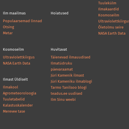
Tuulekülm
Ilmakaardid
Ilm maailmas
Hoiatused
Kosmoseilm
Populaarsemad linnad
Ultraviolettkiirgu
Otsing
Õietolmu seire
Metar
NASA Earth Data
Kosmoseilm
Huvitavat
Ultraviolettkiirgus
Täienevad ilmauudised
NASA Earth Data
Ilmatüdruku
päevaraamat
Jüri Kamenik ilmast
Ilmast Üldiselt
Jüri Kameniku ilmablogi
Ilmakool
Tarmo Tanilsoo blogi
Agrometeoroloogia
teadus.ee uudised
Tuuletabelid
Ilm Sinu weebi
Kalastuskalender
Merevee tase