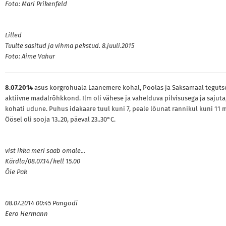
Foto: Mari Prikenfeld
Lilled
Tuulte sasitud ja vihma pekstud. 8.juuli.2015
Foto: Aime Vahur
8.07.2014
asus kõrgrõhuala Läänemere kohal, Poolas ja Saksamaal teguts
aktiivne madalrõhkkond. Ilm oli vähese ja vahelduva pilvisusega ja sajuta
kohati udune. Puhus idakaare tuul kuni 7, peale lõunat rannikul kuni 11 
Öösel oli sooja 13..20, päeval 23..30°C.
vist ikka meri saab omale...
Kärdla/08.07.14/kell 15.00
Õie Pak
08.07.2014 00:45 Pangodi
Eero Hermann