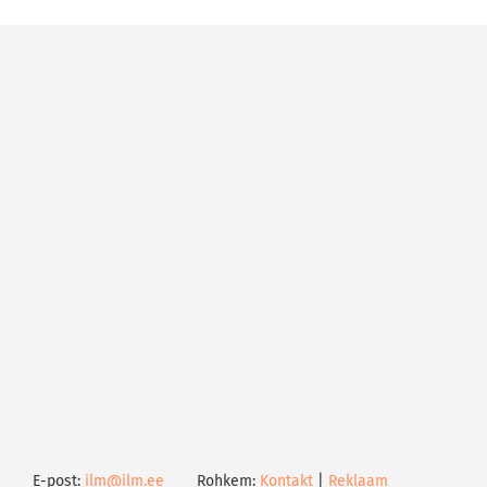
E-post:
ilm@ilm.ee
Rohkem:
Kontakt
|
Reklaam