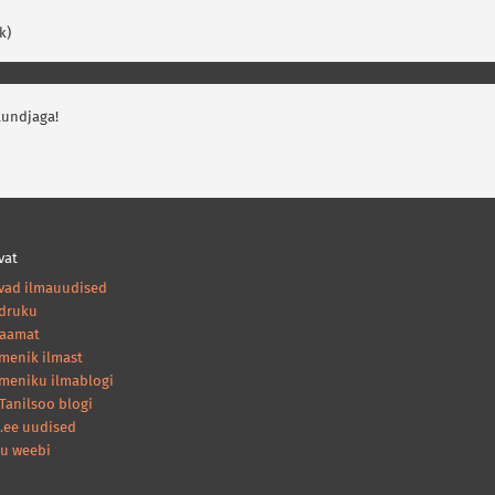
k)
tundjaga!
vat
vad ilmauudised
druku
raamat
amenik ilmast
ameniku ilmablogi
Tanilsoo blogi
.ee uudised
nu weebi