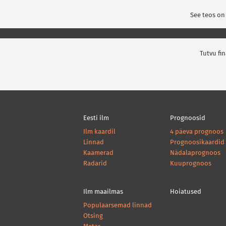
See teos on
Tutvu fi
Eesti ilm
Prognoosid
Ilm kaardil
4 päeva prognoos
Linnad
Prognoosikaardid
Kaamerad
Nädalaprognoos
Radarid
Kuuprognoos
Ilm maailmas
Hoiatused
Populaarsemad linnad
Otsing