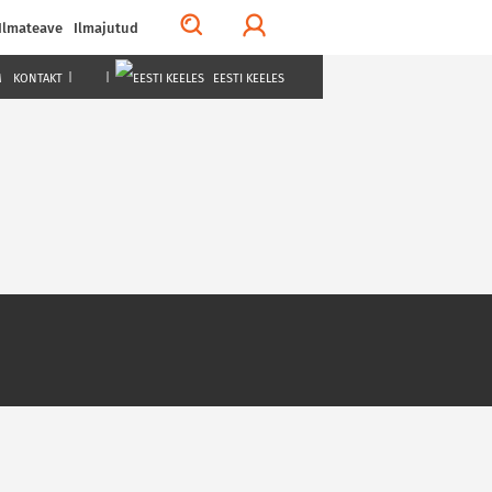
Ilmateave
Ilmajutud
M
KONTAKT
|
|
EESTI KEELES