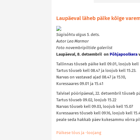
Laupäeval läheb päike kõige varem 
Sügisõhtu algus 5. dets.
Autor Lea Marmor
Foto novembripiltide galeriist
Laupäeval, 8. detsembril on
Põhjapoolkera
Tallinnas tõuseb päike kell 09.01, loojub kell 
Tartus tõuseb kell 08.47 ja loojub kell
15.23.
Narvas on vastavad ajad 08.47 ja 15.10,
Kuressaares 09.01 ja 15.41
Talvisel pööripäeval, 22. detsembril tõuseb pä
Tartus tõuseb 09.02, loojub 15.22
Narvas tõuseb kell 09.03, loojub kell 15.07
Kuressaares tõuseb kell 09.16, loojub kell 15.
peale seda hakkab päev kukesammu võrra p
Päikese tõus ja -loojang