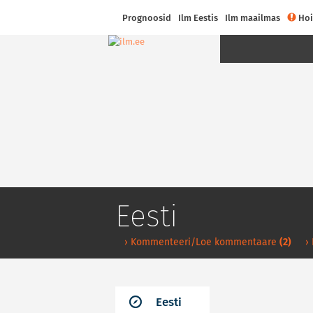
Prognoosid
Ilm Eestis
Ilm maailmas
Hoi
Eesti
› Kommenteeri/Loe kommentaare
(2)
›
Eesti