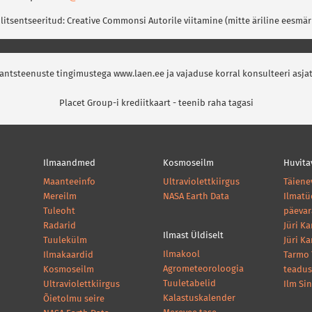
 litsentseeritud: Creative Commonsi Autorile viitamine (mitte äriline eesmär
nantsteenuste tingimustega www.laen.ee ja vajaduse korral konsulteeri asja
Placet Group-i krediitkaart - teenib raha tagasi
Ilmaandmed
Kosmoseilm
Huvita
Maanteeinfo
Ultraviolettkiirgus
Täiene
Mereilm
NASA Earth Data
Ilmatü
Tuleoht
päeva
Radarid
Jüri K
Ilmast Üldiselt
Tuulekülm
Jüri K
Ilmakool
Ilmakaardid
Tarmo 
Agrometeoroloogia
Kosmoseilm
teadus
Tuuletabelid
Ultraviolettkiirgus
Ilm Si
Kalastuskalender
Õietolmu seire