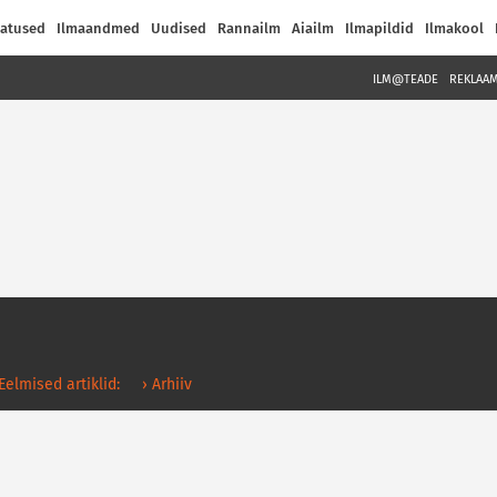
atused
Ilmaandmed
Uudised
Rannailm
Aiailm
Ilmapildid
Ilmakool
ILM@TEADE
REKLAA
 Eelmised artiklid:
› Arhiiv