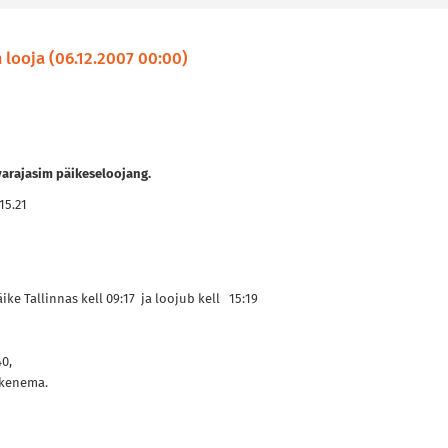
looja (06.12.2007 00:00)
varajasim päikeseloojang.
15.21
ike Tallinnas kell 09:17 ja loojub kell 15:19
40,
ikenema.