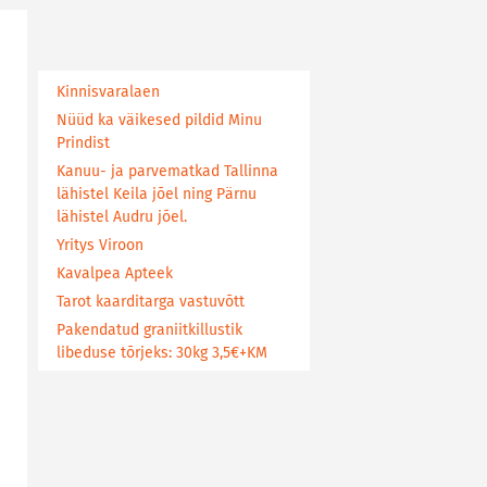
Kinnisvaralaen
Nüüd ka väikesed pildid Minu
Prindist
Kanuu- ja parvematkad Tallinna
lähistel Keila jõel ning Pärnu
lähistel Audru jõel.
Yritys Viroon
Kavalpea Apteek
Tarot kaarditarga vastuvõtt
Pakendatud graniitkillustik
libeduse tõrjeks: 30kg 3,5€+KM