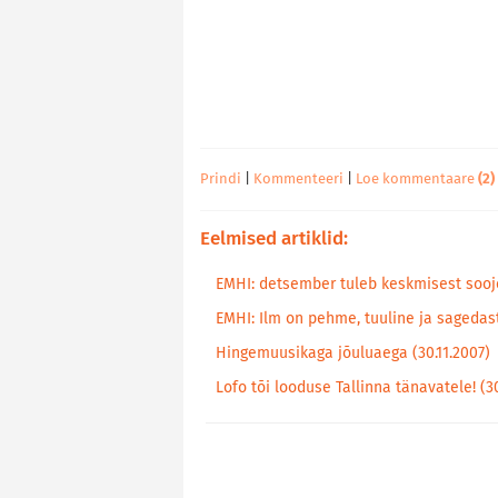
Prindi
|
Kommenteeri
|
Loe kommentaare
(2)
Eelmised artiklid:
EMHI: detsember tuleb keskmisest sooje
EMHI: Ilm on pehme, tuuline ja sagedas
Hingemuusikaga jõuluaega (30.11.2007)
Lofo tõi looduse Tallinna tänavatele! (30