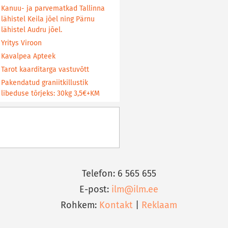
Kanuu- ja parvematkad Tallinna
lähistel Keila jõel ning Pärnu
lähistel Audru jõel.
Yritys Viroon
Kavalpea Apteek
Tarot kaarditarga vastuvõtt
Pakendatud graniitkillustik
libeduse tõrjeks: 30kg 3,5€+KM
Telefon: 6 565 655
E-post:
ilm@ilm.ee
Rohkem:
Kontakt
|
Reklaam