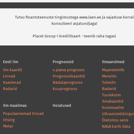
Tutvu finantsteenuste tingimustega www.laen.ee ja vajaduse korral
konsulteeri asjatundjaga!
Placet Group-i krediitkaart - teenib raha tagasi
Eesti ilm
Prognoosid
Ilmaandmed
Ilm kaardil
4 päeva prognoos
Maanteeinfo
Linnad
Prognoosikaardid
Mereilm
Kaamerad
Nädalaprognoos
Tuleoht
Radarid
Kuuprognoos
Radarid
Tuulekülm
Ilmakaardid
Ilm maailmas
Hoiatused
Kosmoseilm
Populaarsemad linnad
Ultraviolettkiirgu
Otsing
Õietolmu seire
Metar
NASA Earth Data