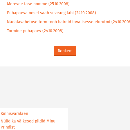
Merevee tase homme (25.10.2008)
Pühapäeva öösel saab suveaeg läbi (24.10.2008)
Nädalavahetuse torm toob häireid tavalisesse elurütmi (24.10.200
Tormine pühapäev (24.10.2008)
Rohkem
Kinnisvaralaen
Nüüd ka väikesed pildid Minu
Prindist