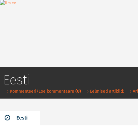
Eesti
› Kommenteeri/Loe kommentaare
(0)
› Eelmised artiklid:
› Ar
Eesti