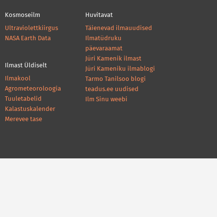
Kosmoseilm
Huvitavat
Ultraviolettkiirgus
Täienevad ilmauudised
NASA Earth Data
Ilmatüdruku
päevaraamat
Jüri Kamenik ilmast
Ilmast Üldiselt
Jüri Kameniku ilmablogi
Ilmakool
Tarmo Tanilsoo blogi
Agrometeoroloogia
teadus.ee uudised
Tuuletabelid
Ilm Sinu weebi
Kalastuskalender
Merevee tase