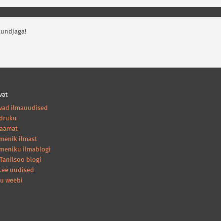
tundjaga!
vat
vad ilmauudised
druku
raamat
amenik ilmast
ameniku ilmablogi
Tanilsoo blogi
.ee uudised
nu weebi