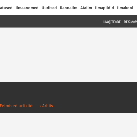
atused
Ilmaandmed
Uudised
Rannailm
Aiailm
Ilmapildid
Ilmakool
ILM@TEADE
REKLAA
 Eelmised artiklid:
› Arhiiv