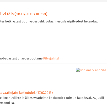
lvi täis (18.07.2013 00:38)
rtes helkivatest ööpilvedest ehk polaarmesosfääripilvedest helendav.
t hõbedastest pilvedest ootame
Pilvejahile!
evaatlejate kokkutulek (17.07.2013)
e ilmahuviliste ja äikesevaatlejate kokkutulek toimub laupäeval, 27. juulil
demanni 3a.