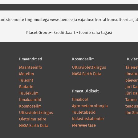
nantsteenuste tingimustega www.laen.ee ja vajaduse korral konsulteeri asja
Placet Group-i krediitkaart - teenib raha tagasi
Ilmaandmed
Kosmoseilm
Huvita
Maanteeinfo
Ultraviolettkiirgus
Täiene
Mereilm
NASA Earth Data
Ilmatü
Tuleoht
päeva
Radarid
Jüri K
Ilmast Üldiselt
Tuulekülm
Jüri K
Ilmakool
Ilmakaardid
Tarmo 
Agrometeoroloogia
Kosmoseilm
teadus
Tuuletabelid
Ultraviolettkiirgus
Ilm Si
Kalastuskalender
Õietolmu seire
Merevee tase
NASA Earth Data