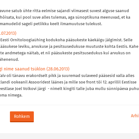
navune satub ühte ritta eelmise sajandi viimasest suvest alguse saanud
el hõisata, kui pool suve alles tulemas, aga sünoptikuna meenuvad, et ka
d ilmamudelid sageli petlikku keelt ilmamuutuse tulekust.
07.2013)
s Eesti Ornitoloogiaühing kodukoha pääsukeste käekäigu jälgimist. Selle
pääsukese leviku, arvukuse ja pesitsusedukuse muutuste kohta Eestis. Kahe
te andmetega näitab, et nii pääsukeste pesitsusedukus kui arvukus on
vähenenud.
gi nime saanud tsüklon (28.06.2013)
 Talv oli tänavu erakordselt pikk ja suuremad sulaveed pääsesid valla alles
Atlandi ookeanil Assooridest läänes ja mille soe front tõi 12. aprillil Eestisse
tlase Joel Volkovi järgi - nimelt kingiti talle juba mullu sünnipäeva puhu
oma nimega.
Arhi
Rohkem