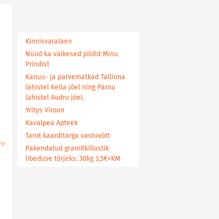
Kinnisvaralaen
Nüüd ka väikesed pildid Minu
Prindist
Kanuu- ja parvematkad Tallinna
lähistel Keila jõel ning Pärnu
lähistel Audru jõel.
Yritys Viroon
Kavalpea Apteek
Tarot kaarditarga vastuvõtt
Pakendatud graniitkillustik
libeduse tõrjeks: 30kg 3,5€+KM