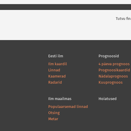
Tutvu fi
Eesti ilm
Prognoosid
Ilm kaardil
4 päeva prognoos
Linnad
Prognoosikaardid
Kaamerad
Nädalaprognoos
Radarid
Kuuprognoos
Ilm maailmas
Hoiatused
Populaarsemad linnad
Otsing
Metar