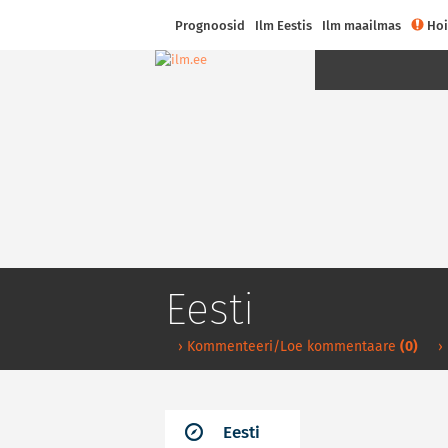
Prognoosid
Ilm Eestis
Ilm maailmas
Hoi
Eesti
› Kommenteeri/Loe kommentaare
(0)
›
Eesti