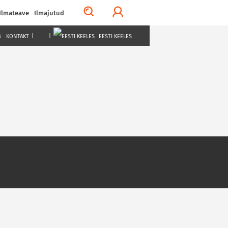
Ilmateave
Ilmajutud
M
KONTAKT
|
|
EESTI KEELES