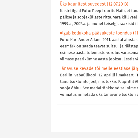
Üks kaunitest suvedest (12.07.2013)
Kastetilgad Foto: Peep Loorits Näib, et tä
päikse ja soojaküllaste ritta. Vara küll ve
1999.a., 2002.a. ja mõnel teiselgi, rääkisi
Algab kodukoha pääsukeste loendus (11.
Foto: Karl Ander Adami 2011. aastal alusta
eesmärk on saada teavet suitsu- ja räästa
esimese aasta tulemuste võrdlus varasema
viimase paarikümne aasta jooksul Eestis 
Tänavuse kevade tõi meile eestlase jär
Berliini vabaülikooli 12. aprilli ilmakaart
tänu tsüklonile Joel, mis tekkis 9. aprillil 
sooja õhku. See madalrõhkkond sai nime ees
võimalus nimetada üks tänavune tsüklon 