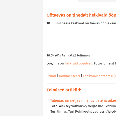
Öötaevas on tihedalt helkivaid ööpi
18. juunil peale keskööd on taevas põhjakaa
18.07.2013 kell 00.22 Tallinnas
Loe, mis on
helkivad ööpilved
. Fotosid neis
Prindi
|
Kommenteeri
|
Loe kommentaare
(0)
Eelmised artiklid:
Tulemas on neljas ilmahuviliste ja äikes
Foto: Aleksey Volkonsky Neljas üle-Eestilin
Türi linnas, Türi Põhikoolis aadressil Wie