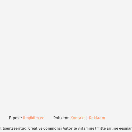
E-post:
ilm@ilm.ee
Rohkem:
Kontakt
|
Reklaam
 litsentseeritud: Creative Commonsi Autorile viitamine (mitte äriline eesmär