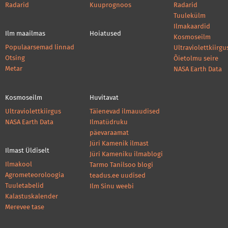
Radarid
Kuuprognoos
Radarid
Tuulekülm
Ilmakaardid
Ilm maailmas
Hoiatused
Kosmoseilm
Populaarsemad linnad
Ultraviolettkiirgu
Otsing
Õietolmu seire
Metar
NASA Earth Data
Kosmoseilm
Huvitavat
Ultraviolettkiirgus
Täienevad ilmauudised
NASA Earth Data
Ilmatüdruku
päevaraamat
Jüri Kamenik ilmast
Ilmast Üldiselt
Jüri Kameniku ilmablogi
Ilmakool
Tarmo Tanilsoo blogi
Agrometeoroloogia
teadus.ee uudised
Tuuletabelid
Ilm Sinu weebi
Kalastuskalender
Merevee tase