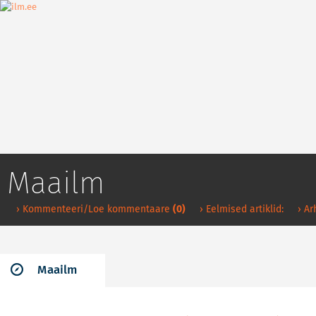
Maailm
› Kommenteeri/Loe kommentaare
(0)
› Eelmised artiklid:
› Ar
Maailm