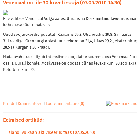
Venemaal on üle 30 kraadi sooja (07.05.2010 14:36)
Eile valitses Venemaal Volga ääres, Uuralis ja Keskmustmullavööndis ma
kohta tavapäratu palavus.
Uued soojarekordid püstitati Kaasanis 29,3, Uljanovskis 29,8, Samaaras
31 kraadiga. Orenburgi oblasti uus rekord on 31,4, Ufaas 29,2, Jekaterinbur
28,5 ja Kurganis 30 kraadi.
Nädalavahetusel liigub intensiivne soojalaine suurema osa Venemaa Eur
osa ja Uurali kohale, Moskvasse on oodata pühapäevaks kuni 28 soojakra
Peterburi kuni 22.
Prindi
|
Kommenteeri
|
Loe kommentaare
(0)
Eelmised artiklid:
Islandi vulkaan aktiviseerus taas (07.05.2010)