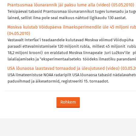
Prantsusmaa lõunarannik jäi paksu lume alla (video) (05.05.2010)
Teisipäeval tabasid Prantsusmaa lõunarannikut tugev lumesadu ja tug
lained, sellist ilma pole seal maikuus nähtud ligikaudu 130 aastat.
Moskva kulutab Võidupäeva ilmaeksperimendile üle 45 miljoni rub
(04.05.2010)
Vastavalt Interfax’i teadaandele kulutavad Moskva võimud Võidupüha
paraadi ettevalmistamisele 120 miljonit rubla, millest 45 miljonit rubla
18,2 miljoni krooni) on eraldatud Moskva linnapeale Juri Lužkov’ile p
laialiajamiseks ja "eksperimentaalseteks töödeks ilmastiku parandami
USA lõunaosa laastavad tornaadod ja üleujutused (video) (03.05.2
USA ilmateenistuse NOAA radaripilt USA lõunaosa tabasid nädalavahet
paduvihmad ja äikesetormid, registreeriti 15. tornaadot.
Rohkem