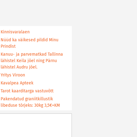
Kinnisvaralaen
Nüüd ka väikesed pildid Minu
Prindist
Kanuu- ja parvematkad Tallinna
lähistel Keila jõel ning Pärnu
lähistel Audru jõel.
Yritys Viroon
Kavalpea Apteek
Tarot kaarditarga vastuvõtt
Pakendatud graniitkillustik
libeduse tõrjeks: 30kg 3,5€+KM