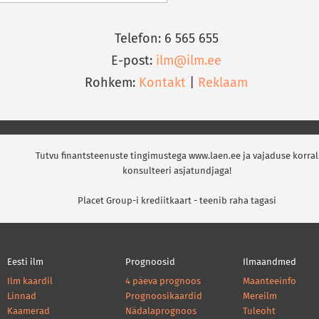
Telefon: 6 565 655
E-post:
ilm@ilm.ee
Rohkem:
Kontakt
|
Reklaam
Tutvu finantsteenuste tingimustega www.laen.ee ja vajaduse korral
konsulteeri asjatundjaga!
Placet Group-i krediitkaart - teenib raha tagasi
Eesti ilm
Prognoosid
Ilmaandmed
Ilm kaardil
4 päeva prognoos
Maanteeinfo
Linnad
Prognoosikaardid
Mereilm
Kaamerad
Nädalaprognoos
Tuleoht